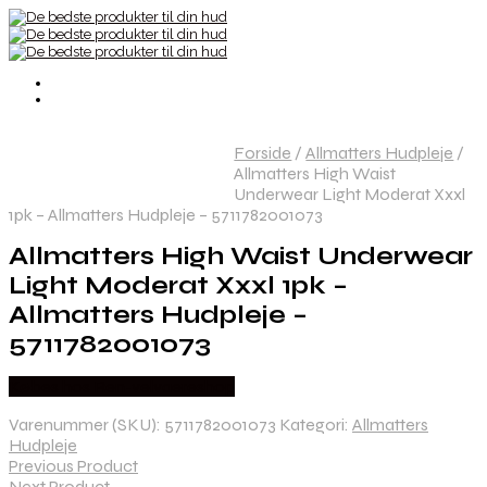
Forside
/
Allmatters Hudpleje
/
Allmatters High Waist
Underwear Light Moderat Xxxl
1pk – Allmatters Hudpleje – 5711782001073
Allmatters High Waist Underwear
Light Moderat Xxxl 1pk –
Allmatters Hudpleje –
5711782001073
Købes hos Ren-velvaereshop
Varenummer (SKU):
5711782001073
Kategori:
Allmatters
Hudpleje
Previous Product
Next Product