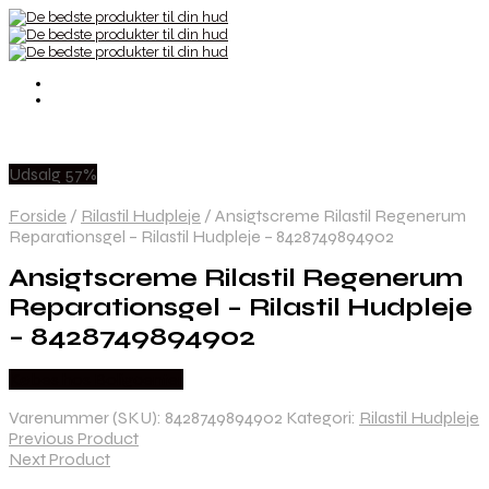
Udsalg 57%
Forside
/
Rilastil Hudpleje
/
Ansigtscreme Rilastil Regenerum
Reparationsgel – Rilastil Hudpleje – 8428749894902
Ansigtscreme Rilastil Regenerum
Reparationsgel – Rilastil Hudpleje
– 8428749894902
Købes hos Boligcenter
Varenummer (SKU):
8428749894902
Kategori:
Rilastil Hudpleje
Previous Product
Next Product