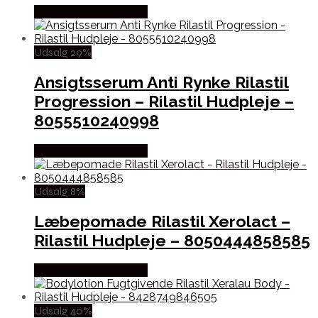
Købes hos Boligcenter
Udsalg 29%
Ansigtsserum Anti Rynke Rilastil
Progression – Rilastil Hudpleje –
8055510240998
Købes hos Boligcenter
Udsalg 8%
Læbepomade Rilastil Xerolact –
Rilastil Hudpleje – 8050444858585
Købes hos Boligcenter
Udsalg 40%