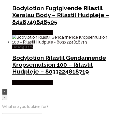
Bodylotion Fugtgivende Rilastil
Xeralau Body – Rilastil Hudpleje –
8428749846505
Købes hos Boligcenter
Udsalg 57%
Bodylotion Rilastil Gendannende
Kropsemulsion 100 – Rilastil
Hudpleje – 8033224818719
Købes hos Boligcenter
×
×
What are you looking for?