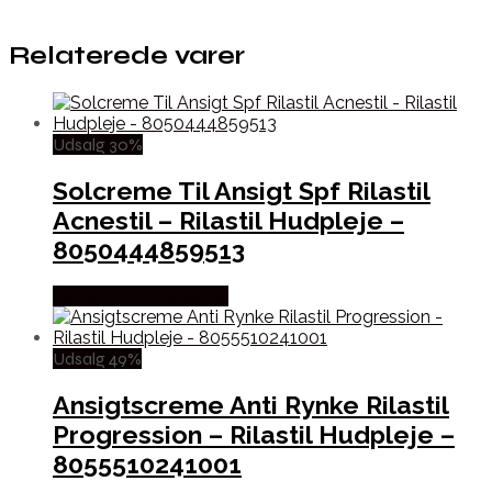
Relaterede varer
Udsalg 30%
Solcreme Til Ansigt Spf Rilastil
Acnestil – Rilastil Hudpleje –
8050444859513
Købes hos Boligcenter
Udsalg 49%
Ansigtscreme Anti Rynke Rilastil
Progression – Rilastil Hudpleje –
8055510241001