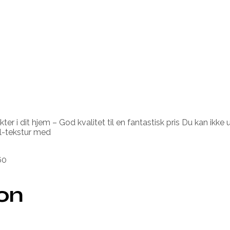
er i dit hjem – God kvalitet til en fantastisk pris Du kan i
el-tekstur med
60
ion