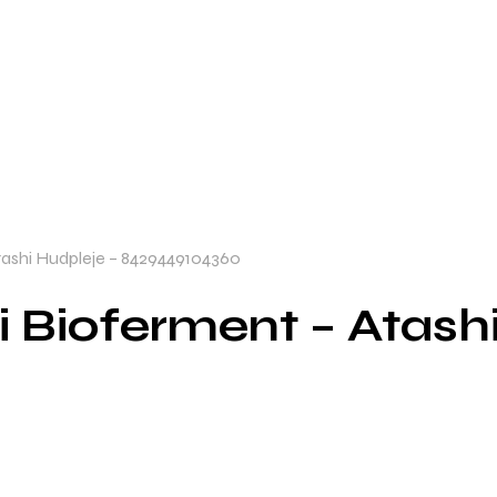
tashi Hudpleje – 8429449104360
 Bioferment – Atashi