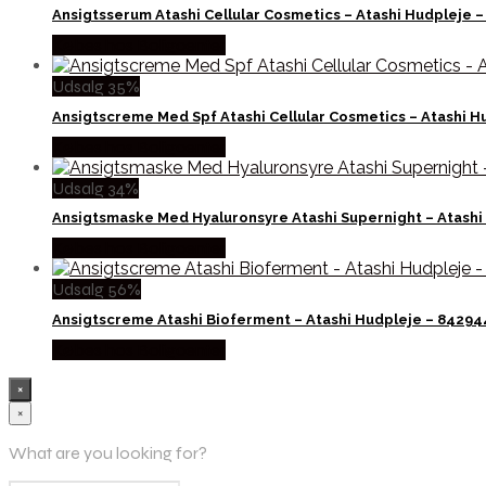
Ansigtsserum Atashi Cellular Cosmetics – Atashi Hudpleje 
Købes hos Boligcenter
Udsalg 35%
Ansigtscreme Med Spf Atashi Cellular Cosmetics – Atashi 
Købes hos Boligcenter
Udsalg 34%
Ansigtsmaske Med Hyaluronsyre Atashi Supernight – Atash
Købes hos Boligcenter
Udsalg 56%
Ansigtscreme Atashi Bioferment – Atashi Hudpleje – 8429
Købes hos Boligcenter
×
×
What are you looking for?