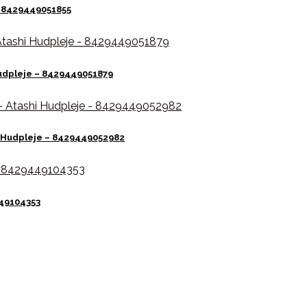
– 8429449051855
Hudpleje – 8429449051879
i Hudpleje – 8429449052982
449104353