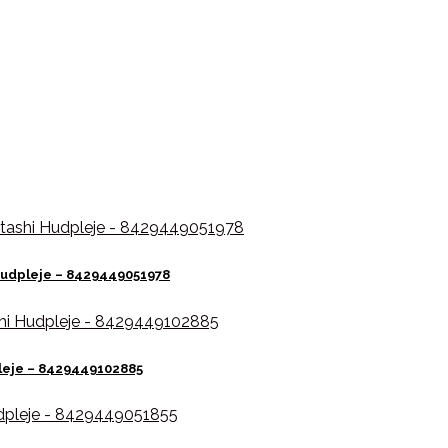
 Hudpleje – 8429449051978
pleje – 8429449102885