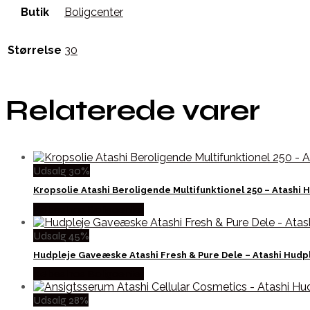
Butik
Boligcenter
Størrelse
30
Relaterede varer
Udsalg 30%
Kropsolie Atashi Beroligende Multifunktionel 250 – Atashi
Købes hos Boligcenter
Udsalg 45%
Hudpleje Gaveæske Atashi Fresh & Pure Dele – Atashi Hud
Købes hos Boligcenter
Udsalg 28%