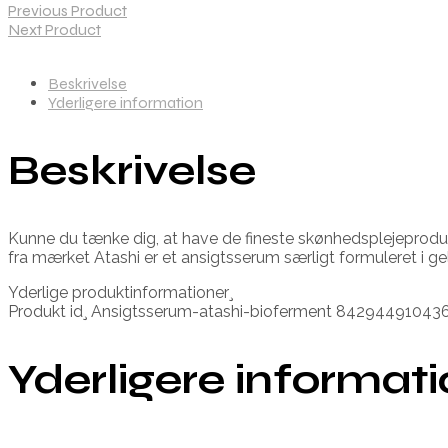
Previous Product
Next Product
Beskrivelse
Yderligere information
Beskrivelse
Kunne du tænke dig, at have de fineste skønhedsplejeprodukt
fra mærket Atashi er et ansigtsserum særligt formuleret i g
Yderlige produktinformationer¸
Produkt id¸ Ansigtsserum-atashi-bioferment 84294491043
Yderligere informat