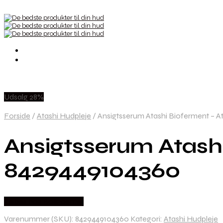
Udsalg 28%
Forside
/
Atashi Hudpleje
/
Ansigtsserum Atashi Bioferment – A
Ansigtsserum Atashi
8429449104360
Købes hos Boligcenter
Varenummer (SKU):
8429449104360
Kategori:
Atashi Hudpleje