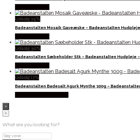
Købes hos Med
Udsalg 25%
Badeanstalten Mosaik Gaveæske – Badeanstalten Hudpleje
Købes hos Med
Udsalg 30%
Badeanstalten Sæbeholder Stk – Badeanstalten Hudpleje 
Købes hos Med
Udsalg 17%
Badeanstalten Badesalt Agurk Mynthe 300g – Badeanstalte
Købes hos Billigparfume
×
×
What are you looking for?