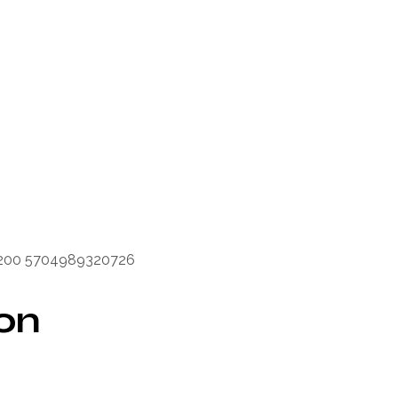
b-200 5704989320726
ion