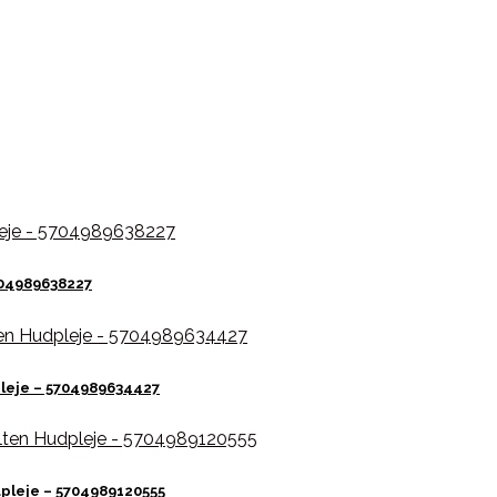
704989638227
pleje – 5704989634427
pleje – 5704989120555