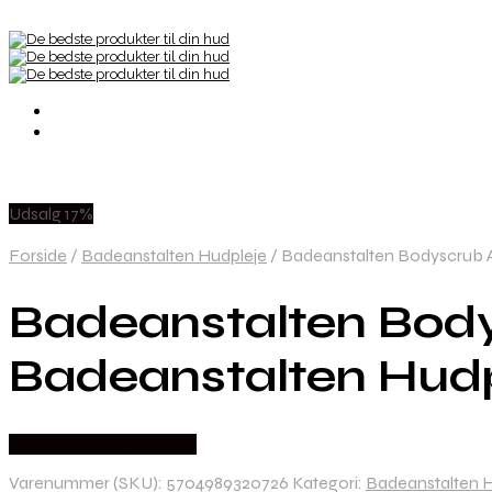
Udsalg 17%
Forside
/
Badeanstalten Hudpleje
/
Badeanstalten Bodyscrub Ak
Badeanstalten Bodys
Badeanstalten Hud
Købes hos Billigparfume
Varenummer (SKU):
5704989320726
Kategori:
Badeanstalten 