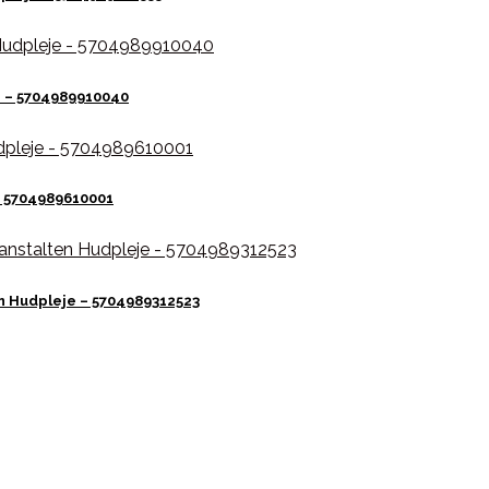
 – 5704989910040
– 5704989610001
n Hudpleje – 5704989312523