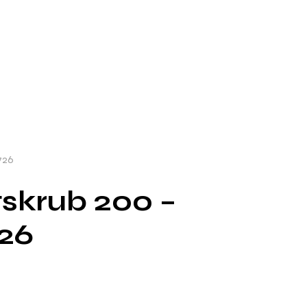
726
tskrub 200 –
26