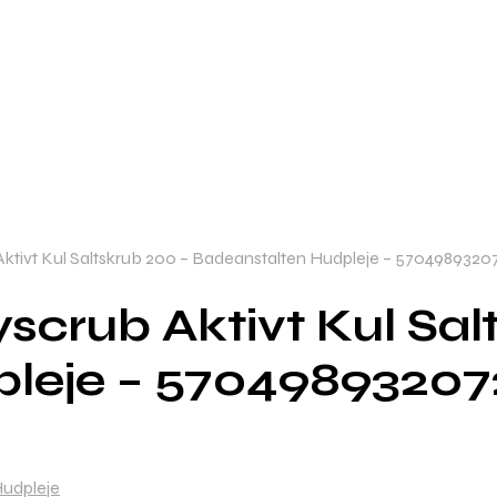
tivt Kul Saltskrub 200 – Badeanstalten Hudpleje – 5704989320
crub Aktivt Kul Sal
pleje – 57049893207
Hudpleje