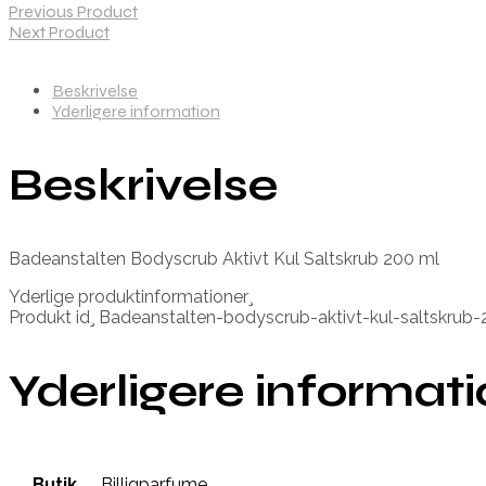
Previous Product
Next Product
Beskrivelse
Yderligere information
Beskrivelse
Badeanstalten Bodyscrub Aktivt Kul Saltskrub 200 ml
Yderlige produktinformationer¸
Produkt id¸ Badeanstalten-bodyscrub-aktivt-kul-saltskru
Yderligere informat
Butik
Billigparfume