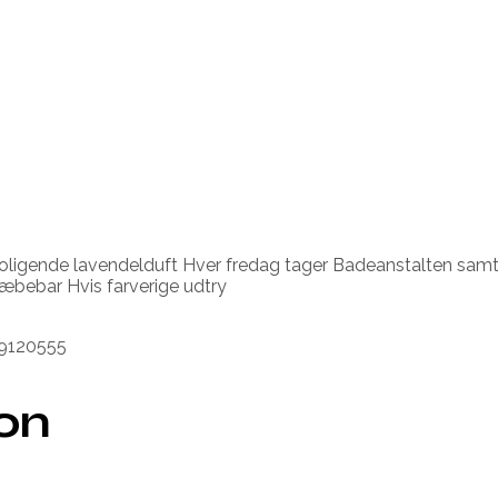
ende lavendelduft Hver fredag tager Badeanstalten samtlige 
æbebar Hvis farverige udtry
89120555
ion