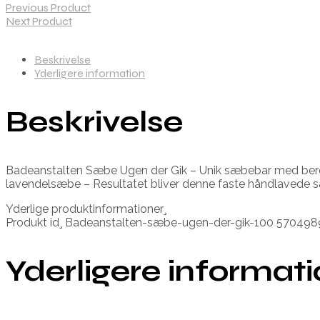
Previous Product
Next Product
Beskrivelse
Yderligere information
Beskrivelse
Badeanstalten Sæbe Ugen der Gik – Unik sæbebar med berolig
lavendelsæbe – Resultatet bliver denne faste håndlavede s
Yderlige produktinformationer¸
Produkt id¸ Badeanstalten-sæbe-ugen-der-gik-100 57049
Yderligere informat