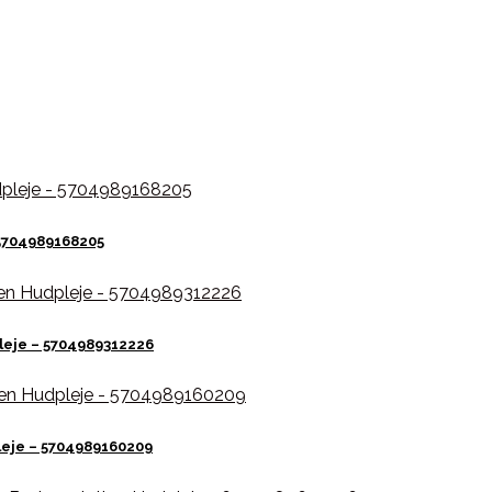
 5704989168205
leje – 5704989312226
leje – 5704989160209