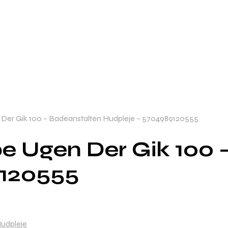
er Gik 100 – Badeanstalten Hudpleje – 5704989120555
 Ugen Der Gik 100 
9120555
udpleje