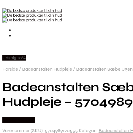
Udsalg 10%
Forside
/
Badeanstalten Hudpleje
/
Badeanstalten Sæbe Ugen D
Badeanstalten Sæbe
Hudpleje – 570498
Købes hos Med
Varenummer (SKU):
5704989120555
Kategori:
Badeanstalten H