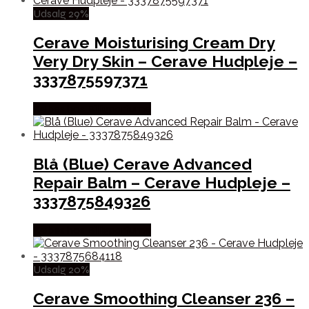
Udsalg 29%
Cerave Moisturising Cream Dry
Very Dry Skin – Cerave Hudpleje –
3337875597371
Købes hos Billigparfume
Blå (Blue) Cerave Advanced
Repair Balm – Cerave Hudpleje –
3337875849326
Købes hos Billigparfume
Udsalg 20%
Cerave Smoothing Cleanser 236 –