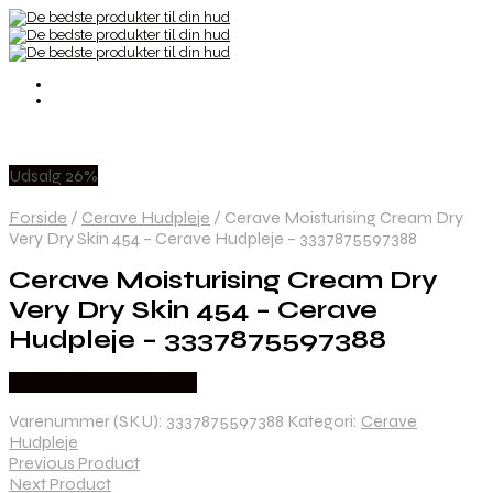
Udsalg 26%
Forside
/
Cerave Hudpleje
/
Cerave Moisturising Cream Dry
Very Dry Skin 454 – Cerave Hudpleje – 3337875597388
Cerave Moisturising Cream Dry
Very Dry Skin 454 – Cerave
Hudpleje – 3337875597388
Købes hos Billigparfume
Varenummer (SKU):
3337875597388
Kategori:
Cerave
Hudpleje
Previous Product
Next Product