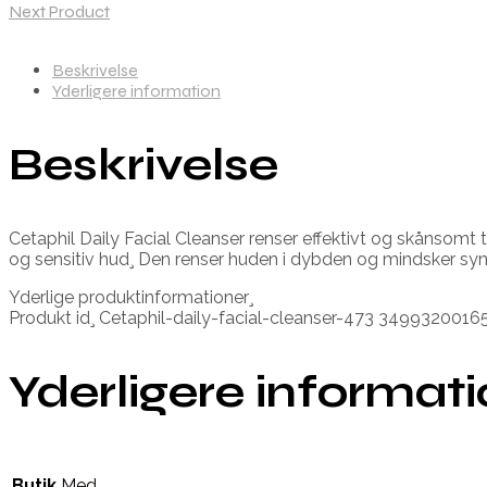
Next Product
Beskrivelse
Yderligere information
Beskrivelse
Cetaphil Daily Facial Cleanser renser effektivt og skånsomt 
og sensitiv hud¸ Den renser huden i dybden og mindsker syn
Yderlige produktinformationer¸
Produkt id¸ Cetaphil-daily-facial-cleanser-473 3499320016
Yderligere informat
Butik
Med