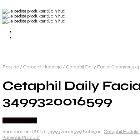
Forside
/
Cetaphil Hudpleje
/
Cetaphil Daily Facial Cleanser 47
Cetaphil Daily Facia
3499320016599
Købes hos Med
Varenummer (SKU):
3499320016599
Kategori:
Cetaphil Hudple
Previous Product