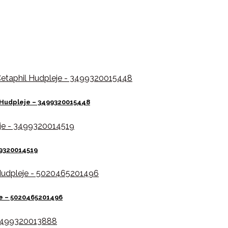
 Hudpleje – 3499320015448
99320014519
je – 5020465201496