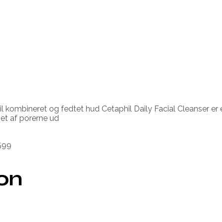
til kombineret og fedtet hud Cetaphil Daily Facial Cleanser e
et af porerne ud
599
ion