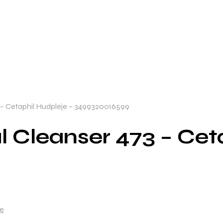
3 – Cetaphil Hudpleje – 3499320016599
l Cleanser 473 – Cet
je