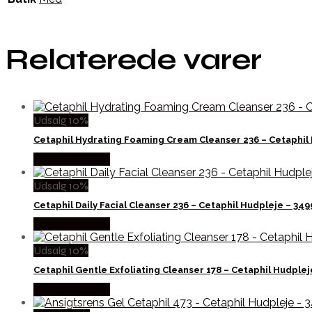
Relaterede varer
Udsalg 10%
Cetaphil Hydrating Foaming Cream Cleanser 236 – Cetaphil
Købes hos Med
Udsalg 10%
Cetaphil Daily Facial Cleanser 236 – Cetaphil Hudpleje – 34
Købes hos Med
Udsalg 10%
Cetaphil Gentle Exfoliating Cleanser 178 – Cetaphil Hudple
Købes hos Med