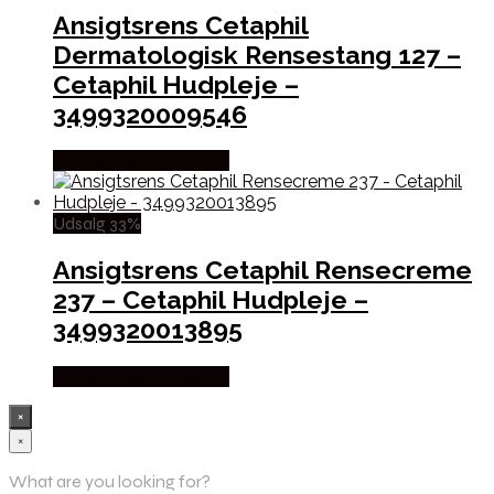
Ansigtsrens Cetaphil
Dermatologisk Rensestang 127 –
Cetaphil Hudpleje –
3499320009546
Købes hos Boligcenter
Udsalg 33%
Ansigtsrens Cetaphil Rensecreme
237 – Cetaphil Hudpleje –
3499320013895
Købes hos Boligcenter
×
×
What are you looking for?