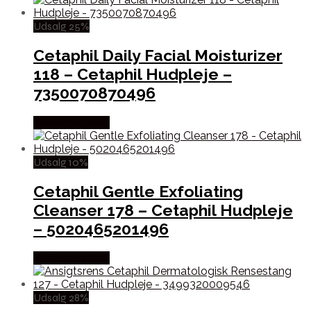
Udsalg 25%
Cetaphil Daily Facial Moisturizer
118 – Cetaphil Hudpleje –
7350070870496
Købes hos Med
Udsalg 10%
Cetaphil Gentle Exfoliating
Cleanser 178 – Cetaphil Hudpleje
– 5020465201496
Købes hos Med
Udsalg 28%