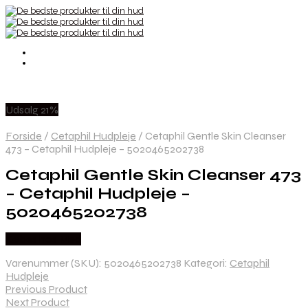
Udsalg 21%
Forside
/
Cetaphil Hudpleje
/
Cetaphil Gentle Skin Cleanser
473 – Cetaphil Hudpleje – 5020465202738
Cetaphil Gentle Skin Cleanser 473
– Cetaphil Hudpleje –
5020465202738
Købes hos Med
Varenummer (SKU):
5020465202738
Kategori:
Cetaphil
Hudpleje
Previous Product
Next Product