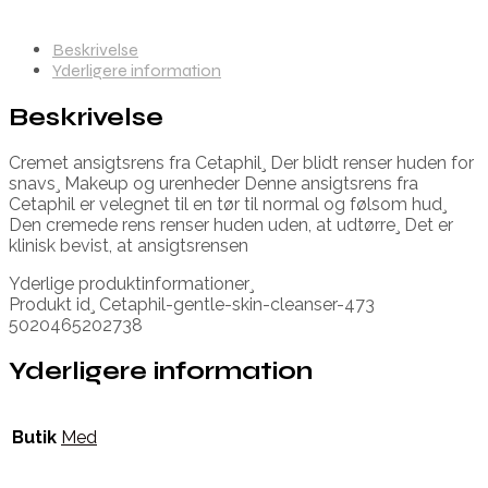
Beskrivelse
Yderligere information
Beskrivelse
Cremet ansigtsrens fra Cetaphil¸ Der blidt renser huden for
snavs¸ Makeup og urenheder Denne ansigtsrens fra
Cetaphil er velegnet til en tør til normal og følsom hud¸
Den cremede rens renser huden uden, at udtørre¸ Det er
klinisk bevist, at ansigtsrensen
Yderlige produktinformationer¸
Produkt id¸ Cetaphil-gentle-skin-cleanser-473
5020465202738
Yderligere information
Butik
Med