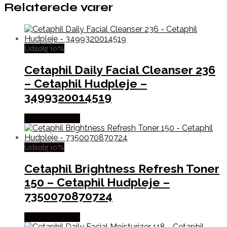
Relaterede varer
Udsalg 10%
Cetaphil Daily Facial Cleanser 236
– Cetaphil Hudpleje –
3499320014519
Købes hos Med
Udsalg 10%
Cetaphil Brightness Refresh Toner
150 – Cetaphil Hudpleje –
7350070870724
Købes hos Med