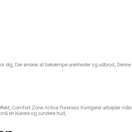
for dig¸ Der ønsker, at bekæmpe urenheder og udbrud¸ Denne 
ffekt¸ Comfort Zone Active Pureness Korrigerer arbejder målret
pnå en klarere og sundere hud¸