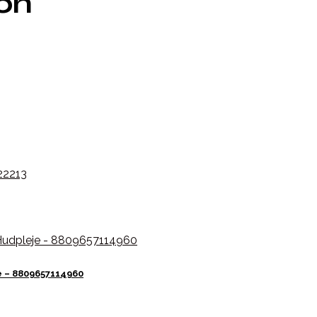
ion
e – 8809657114960