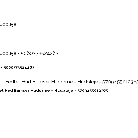
 – 5060373524263
tet Hud Bumser Hudorme – Hudpleje – 5709455012365