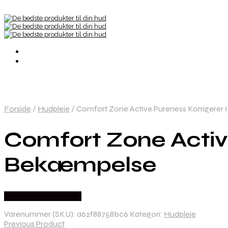
Forside
/
Hudpleje
/
Comfort Zone Active Pureness Korrigerer
Comfort Zone Active
Bekæmpelse
Købes hos Mhudpleje
Varenummer (SKU):
a62f88758bc6
Kategori:
Hudpleje
Previous Product