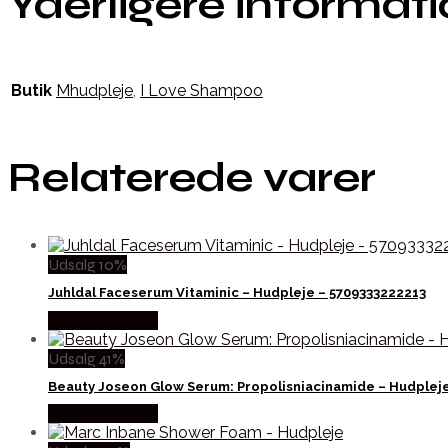
Yderligere informat
Butik
Mhudpleje
,
I Love Shampoo
Relaterede varer
Udsalg 10%
Juhldal Faceserum Vitaminic – Hudpleje – 5709333222213
Købes hos Med
Udsalg 41%
Beauty Joseon Glow Serum: Propolisniacinamide – Hudplej
Købes hos Med