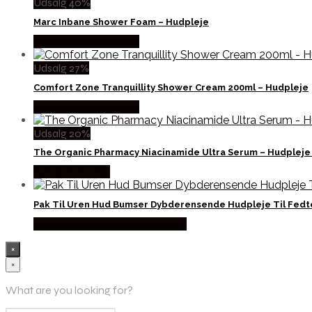
Udsalg 40%
Marc Inbane Shower Foam – Hudpleje
Købes hos Mhudpleje
Udsalg 27%
Comfort Zone Tranquillity Shower Cream 200ml – Hudpleje
Købes hos Mhudpleje
Udsalg 20%
The Organic Pharmacy Niacinamide Ultra Serum – Hudpleje
Købes hos Med
Pak Til Uren Hud Bumser Dybderensende Hudpleje Til Fed
Købes hos Australian Bodycare
×
×
What are you looking for?