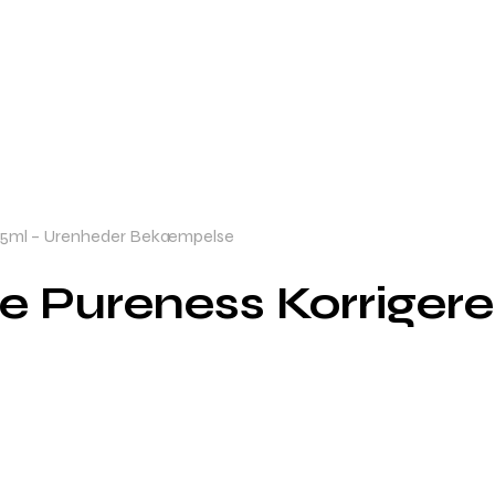
 15ml – Urenheder Bekæmpelse
 Pureness Korrigere