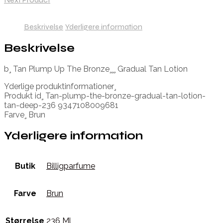
Beskrivelse
Yderligere information
Beskrivelse
b¸ Tan Plump Up The Bronze¸¸¸ Gradual Tan Lotion
Yderlige produktinformationer¸
Produkt id¸ Tan-plump-the-bronze-gradual-tan-lotion-
tan-deep-236 9347108009681
Farve¸ Brun
Yderligere information
Butik
Billigparfume
Farve
Brun
Størrelse
236 Ml