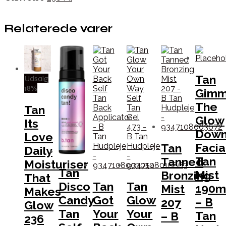
Relaterede varer
Tan
Udsalg
18%
Gim
The
Tan
Glow
Its
Dow
Love
Facia
Tan
Daily
Tan
Tanned
Moisturiser
Tan
Mist
Bronzing
That
Tan
Tan
Disco
190m
Mist
Makes
Got
Glow
Candy
– B
207
Glow
Your
Your
Tan
Tan
– B
236