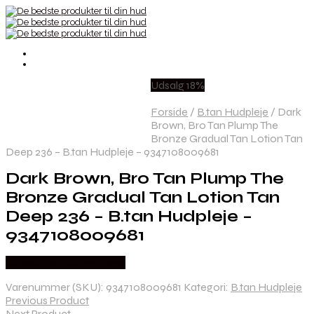
Udsalg 18%
Forside
/
B.tan Hudpleje
/
Dark
Brown, Bro Tan Plump The
Bronze Gradual Tan Lotion Tan
Deep 236 – B.tan Hudpleje – 9347108009681
Dark Brown, Bro Tan Plump The
Bronze Gradual Tan Lotion Tan
Deep 236 – B.tan Hudpleje –
9347108009681
Købes hos Billigparfume
Varenummer (SKU):
9347108009681
Kategori:
B.tan Hudpleje
Previous Product
Next Product