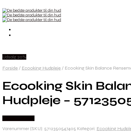
Udsalg 20%
Forside
/
Ecooking Hudpleje
/
Ecooking Skin Balance Rensemo
Ecooking Skin Bala
Hudpleje – 571235
Købes hos Med
Varenummer (SKU):
5712350547405
Kategori:
Ecooking Hudpl