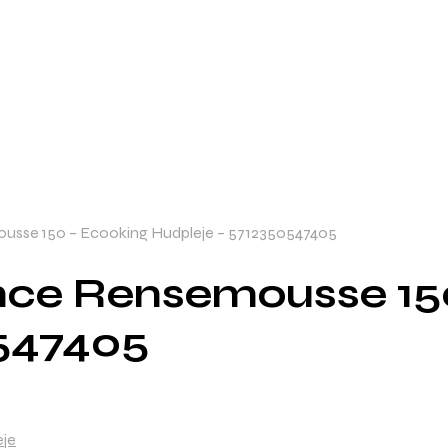
usse 150 – Ecooking Hudpleje – 5712350547405
nce Rensemousse 15
0547405
eje