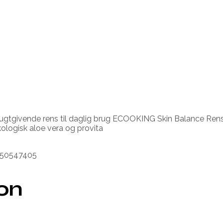
ivende rens til daglig brug ECOOKING Skin Balance Rensemo
ologisk aloe vera og provita
2350547405
ion