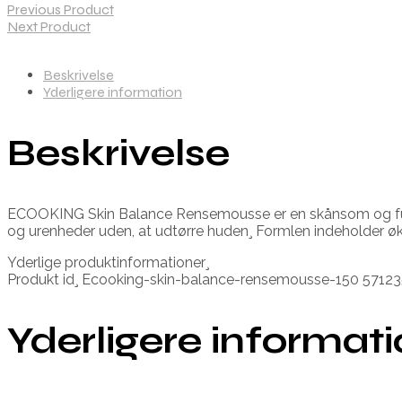
Previous Product
Next Product
Beskrivelse
Yderligere information
Beskrivelse
ECOOKING Skin Balance Rensemousse er en skånsom og fugtg
og urenheder uden, at udtørre huden¸ Formlen indeholder øk
Yderlige produktinformationer¸
Produkt id¸ Ecooking-skin-balance-rensemousse-150 571
Yderligere informat