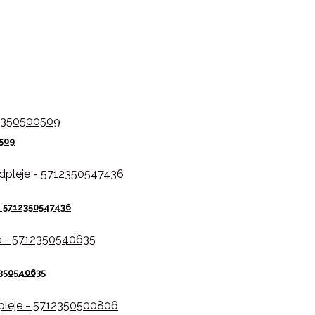
509
– 5712350547436
350540635