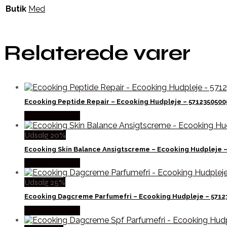
Butik
Med
Relaterede varer
Ecooking Peptide Repair – Ecooking Hudpleje – 5712350500
Købes hos Med
Udsalg 20%
Ecooking Skin Balance Ansigtscreme – Ecooking Hudpleje 
Købes hos Med
Udsalg 25%
Ecooking Dagcreme Parfumefri – Ecooking Hudpleje – 5712
Købes hos Med