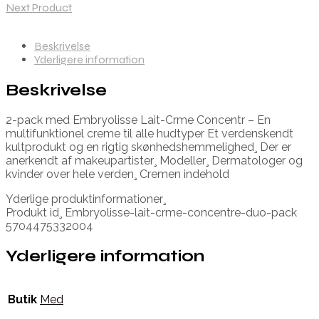
Next Product
Beskrivelse
Yderligere information
Beskrivelse
2-pack med Embryolisse Lait-Crme Concentr – En
multifunktionel creme til alle hudtyper Et verdenskendt
kultprodukt og en rigtig skønhedshemmelighed¸ Der er
anerkendt af makeupartister¸ Modeller¸ Dermatologer og
kvinder over hele verden¸ Cremen indehold
Yderlige produktinformationer¸
Produkt id¸ Embryolisse-lait-crme-concentre-duo-pack
5704475332004
Yderligere information
Butik
Med