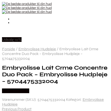
Udsalg 10%
Forside
/
Embryolisse Hudpleje
/
Embryolisse Lait Crme
Concentre Duo Pack – Embryolisse Hudpleje –
5704475332004
Embryolisse Lait Crme Concentre
Duo Pack – Embryolisse Hudpleje
– 5704475332004
Købes hos Med
Varenummer (SKU):
5704475332004
Kategori:
Embryolisse
Hudpleje
Previous Product