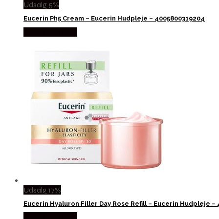
Udsalg 5%
Eucerin Ph5 Cream – Eucerin Hudpleje – 4005800319204
Købes hos Med
Udsalg 17%
Eucerin Hyaluron Filler Day Rose Refill – Eucerin Hudpleje 
Købes hos Med