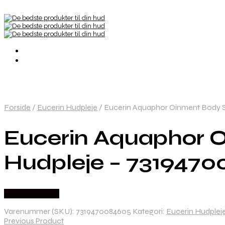
Forside
/
Eucerin Hudpleje
/
Eucerin Aquaphor Oinment Body Sp
Eucerin Aquaphor O
Hudpleje – 731947
Købes hos Med
Varenummer (SKU):
7319470084605
Kategori:
Eucerin Hudplej
Previous Product