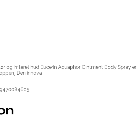
ør og irriteret hud Eucerin Aquaphor Ointment Body Spray er e
 kroppen¸ Den innova
319470084605
ion