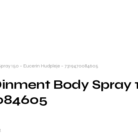
ray 150 – Eucerin Hudpleje – 7319470084605
inment Body Spray 1
0084605
e