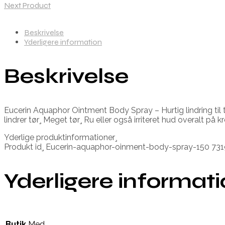
Next Product
Beskrivelse
Yderligere information
Beskrivelse
Eucerin Aquaphor Ointment Body Spray – Hurtig lindring til t
lindrer tør¸ Meget tør¸ Ru eller også irriteret hud overalt på
Yderlige produktinformationer¸
Produkt id¸ Eucerin-aquaphor-oinment-body-spray-150 7
Yderligere informat
Butik
Med