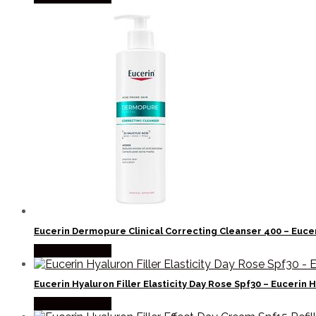
Eucerin Dermopure Clinical Correcting Cleanser 400 – Euce
Købes hos Med
Eucerin Hyaluron Filler Elasticity Day Rose Spf30 – Euceri
Købes hos Med