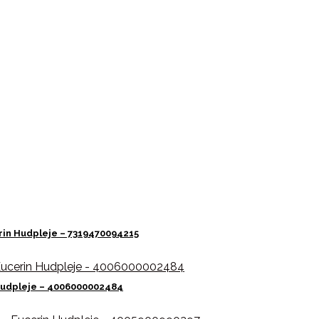
rin Hudpleje – 7319470094215
n Hudpleje – 4006000002484