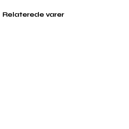
Relaterede varer
Købes hos Staybeautiful
Købes hos Staybeautiful