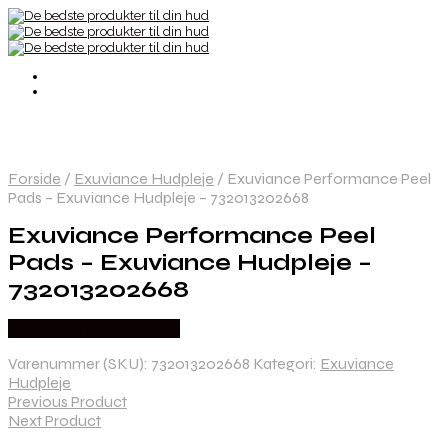
Forside
/
Exuviance Hudpleje
/
Exuviance Performance Peel
Pads – Exuviance Hudpleje – 732013202668
Exuviance Performance Peel
Pads – Exuviance Hudpleje –
732013202668
Købes hos Staybeautiful
Varenummer (SKU):
732013202668
Kategori:
Exuviance
Hudpleje
Previous Product
Next Product