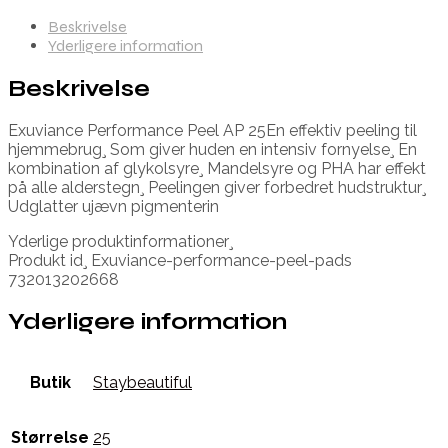
Beskrivelse
Yderligere information
Beskrivelse
Exuviance Performance Peel AP 25En effektiv peeling til
hjemmebrug¸ Som giver huden en intensiv fornyelse¸ En
kombination af glykolsyre¸ Mandelsyre og PHA har effekt
på alle alderstegn¸ Peelingen giver forbedret hudstruktur¸
Udglatter ujævn pigmenterin
Yderlige produktinformationer¸
Produkt id¸ Exuviance-performance-peel-pads
732013202668
Yderligere information
Butik
Staybeautiful
Størrelse
25