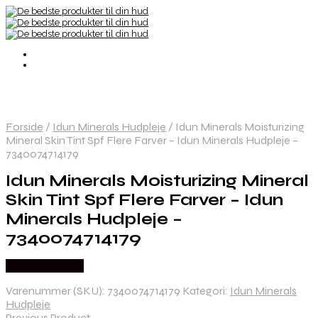
Forside
/
Idun Minerals Hudpleje
/
Idun Minerals Moisturizing
Mineral Skin Tint Spf Flere Farver – Idun Minerals Hudpleje –
7340074714179
Idun Minerals Moisturizing Mineral
Skin Tint Spf Flere Farver – Idun
Minerals Hudpleje –
7340074714179
Købes hos Med
Varenummer (SKU):
7340074714179
Kategori:
Idun Minerals
Hudpleje
Previous Product