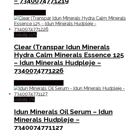
– 7340074771219
Købes hos Med
Udsalg 10%
Clear (Transpar Idun Minerals
Hydra Calm Minerals Essence 125
– Idun Minerals Hudpleje –
7340074771226
Købes hos Billigparfume
Udsalg 7%
Idun Minerals Oil Serum – Idun
Minerals Hudpleje –
7340074771127