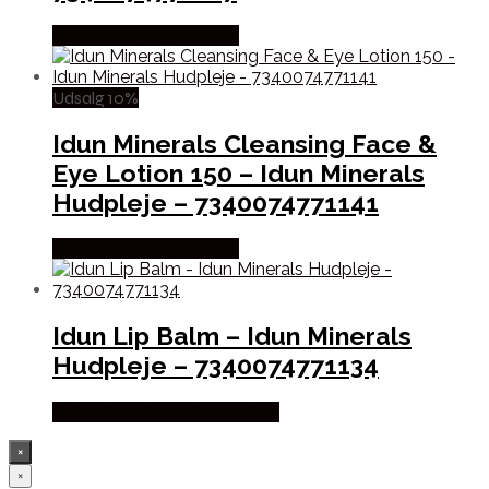
Købes hos Billigparfume
Udsalg 10%
Idun Minerals Cleansing Face &
Eye Lotion 150 – Idun Minerals
Hudpleje – 7340074771141
Købes hos Billigparfume
Idun Lip Balm – Idun Minerals
Hudpleje – 7340074771134
Købes hos Ren-velvaereshop
×
×