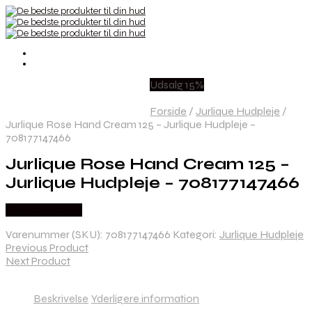
Udsalg 15%
Forside
/
Jurlique Hudpleje
/
Jurlique Rose Hand Cream 125 – Jurlique Hudpleje –
708177147466
Jurlique Rose Hand Cream 125 –
Jurlique Hudpleje – 708177147466
Købes hos Med
Varenummer (SKU):
708177147466
Kategori:
Jurlique Hudpleje
Previous Product
Next Product
Beskrivelse
Yderligere information