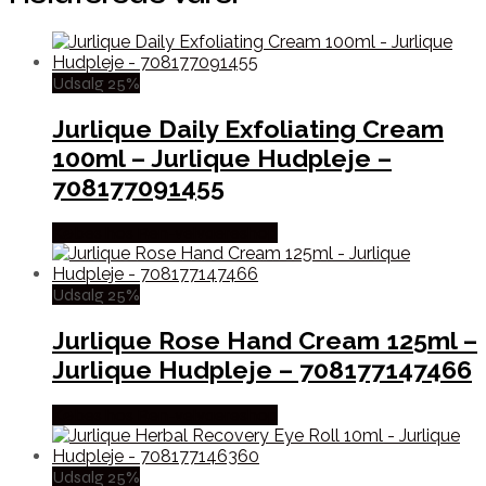
Udsalg 25%
Jurlique Daily Exfoliating Cream
100ml – Jurlique Hudpleje –
708177091455
Købes hos Ren-velvaereshop
Udsalg 25%
Jurlique Rose Hand Cream 125ml –
Jurlique Hudpleje – 708177147466
Købes hos Ren-velvaereshop
Udsalg 25%