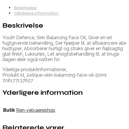
Beskrivelse
Yderligere information
Beskrivelse
Youth Defence¸ Skin Balancing Face Oil¸ Giver en let
fugtgivende behandling¸ Der hjælper til, at afbalancere alle
hudtyper¸ Absorberer hurtigt og straks giver en fløjlsagtig
glat finish¸ Luksuriøs¸ Let ansigtsbehandling til, at bruge
dagen eller også natten for
Yderlige produktinformationer¸
Produkt id¸ Jurlique-skin-balancing-face-oil-50ml
708177137627
Yderligere information
Butik
Ren-velvaereshop
Relaterede varer