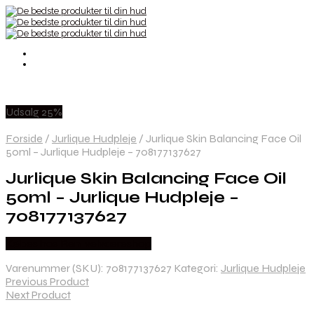
Udsalg 25%
Forside
/
Jurlique Hudpleje
/
Jurlique Skin Balancing Face Oil
50ml – Jurlique Hudpleje – 708177137627
Jurlique Skin Balancing Face Oil
50ml – Jurlique Hudpleje –
708177137627
Købes hos Ren-velvaereshop
Varenummer (SKU):
708177137627
Kategori:
Jurlique Hudpleje
Previous Product
Next Product