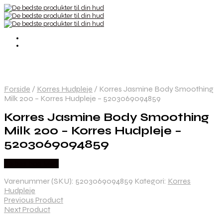
Forside
/
Korres Hudpleje
/
Korres Jasmine Body Smoothing
Milk 200 – Korres Hudpleje – 5203069094859
Korres Jasmine Body Smoothing
Milk 200 – Korres Hudpleje –
5203069094859
Købes hos Med
Varenummer (SKU):
5203069094859
Kategori:
Korres
Hudpleje
Previous Product
Next Product