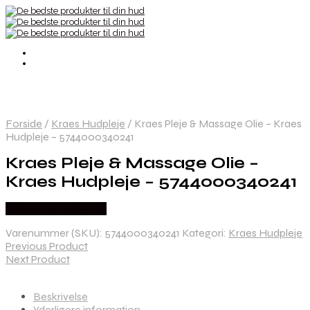
Forside
/
Kraes Hudpleje
/
Kraes Pleje & Massage Olie – Kraes
Hudpleje – 5744000340241
Kraes Pleje & Massage Olie –
Kraes Hudpleje – 5744000340241
Købes hos Babysam
Varenummer (SKU):
5744000340241
Kategori:
Kraes Hudpleje
Previous Product
Next Product
Beskrivelse
Yderligere information