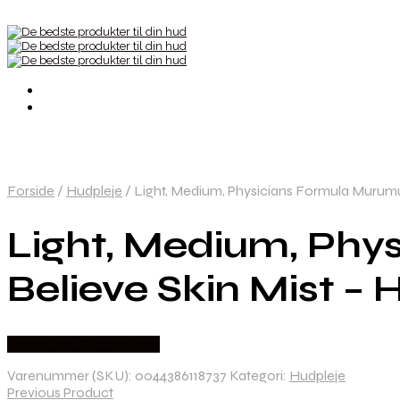
Forside
/
Hudpleje
/
Light, Medium, Physicians Formula Murumur
Light, Medium, Phy
Believe Skin Mist –
Købes hos Billigparfume
Varenummer (SKU):
0044386118737
Kategori:
Hudpleje
Previous Product