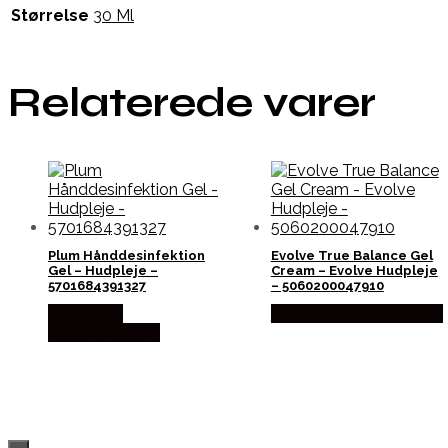
Størrelse
30 Ml
Relaterede varer
Plum Hånddesinfektion
Evolve True Balance Gel
Gel – Hudpleje –
Cream – Evolve Hudpleje
5701684391327
– 5060200047910
Købes hos
Købes hos Staybeautiful
Specialbutikken