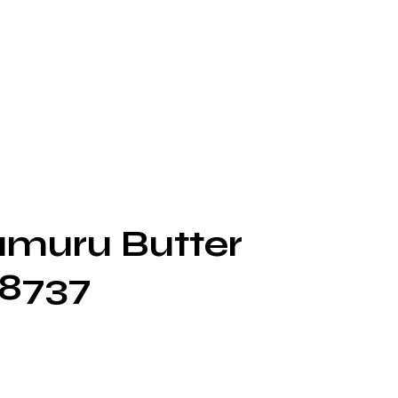
umuru Butter
18737