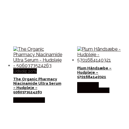
Plum Håndsæbe –
Udsalg 20%
Hudpleje –
5701684140321
The Organic Pharmacy
Niacinamide Ultra Serum
Købes hos
– Hudpleje –
Specialbutikken
5060373524263
Købes hos Med