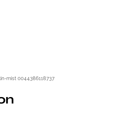
skin-mist 0044386118737
ion