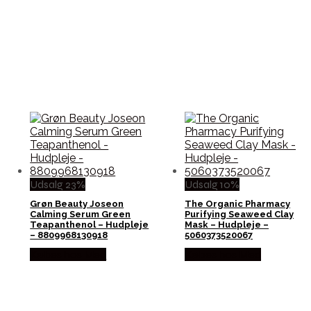
Udsalg 23%
Udsalg 10%
Grøn Beauty Joseon
The Organic Pharmacy
Calming Serum Green
Purifying Seaweed Clay
Teapanthenol – Hudpleje
Mask – Hudpleje –
– 8809968130918
5060373520067
Købes hos Med
Købes hos Med