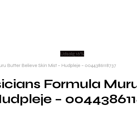
Udsalg 16%
u Butter Believe Skin Mist – Hudpleje – 0044386118737
sicians Formula Mur
 Hudpleje – 00443861