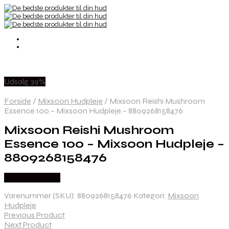
Udsalg 39%
Forside
/
Mixsoon Hudpleje
/
Mixsoon Reishi Mushroom
Essence 100 – Mixsoon Hudpleje – 8809268158476
Mixsoon Reishi Mushroom
Essence 100 – Mixsoon Hudpleje –
8809268158476
Købes hos Med
Varenummer (SKU):
8809268158476
Kategori:
Mixsoon
Hudpleje
Previous Product
Next Product