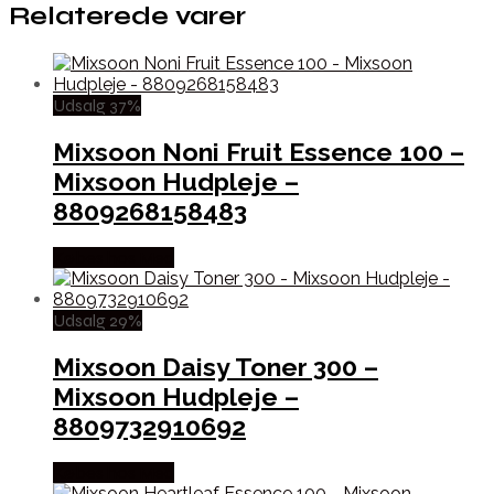
Relaterede varer
Udsalg 37%
Mixsoon Noni Fruit Essence 100 –
Mixsoon Hudpleje –
8809268158483
Købes hos Med
Udsalg 29%
Mixsoon Daisy Toner 300 –
Mixsoon Hudpleje –
8809732910692
Købes hos Med