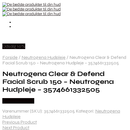
Udsalg 10%
Forside
/
Neutrogena Hudpleje
/
Neutrogena Clear & Defend
Facial Scrub 150 – Neutrogena Hudpleje – 3574661332505
Neutrogena Clear & Defend
Facial Scrub 150 – Neutrogena
Hudpleje – 3574661332505
Købes hos Med
Varenummer (SKU):
3574661332505
Kategori:
Neutrogena
Hudpleje
Previous Product
Next Product