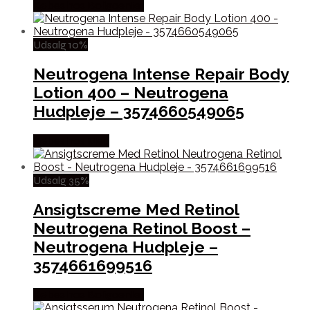
Købes hos Boligcenter
Udsalg 10%
Neutrogena Intense Repair Body
Lotion 400 – Neutrogena
Hudpleje – 3574660549065
Købes hos Med
Udsalg 35%
Ansigtscreme Med Retinol
Neutrogena Retinol Boost –
Neutrogena Hudpleje –
3574661699516
Købes hos Boligcenter