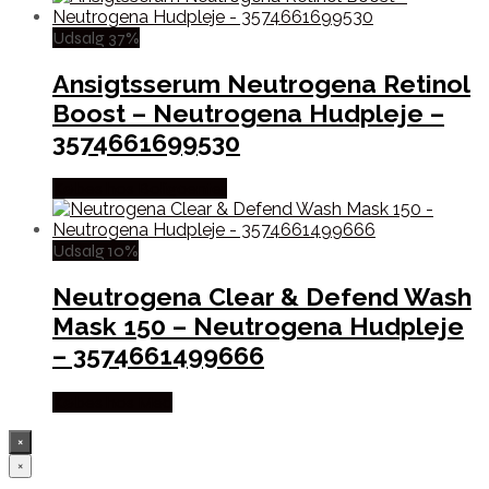
Udsalg 37%
Ansigtsserum Neutrogena Retinol
Boost – Neutrogena Hudpleje –
3574661699530
Købes hos Boligcenter
Udsalg 10%
Neutrogena Clear & Defend Wash
Mask 150 – Neutrogena Hudpleje
– 3574661499666
Købes hos Med
×
×