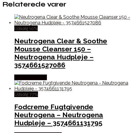
Relaterede varer
Udsalg 10%
Neutrogena Clear & Soothe
Mousse Cleanser 150 –
Neutrogena Hudpleje –
3574661527086
Købes hos Med
Udsalg 77%
Fodcreme Fugtgivende
Neutrogena – Neutrogena
Hudpleje – 3574661131795