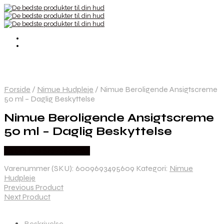
Forside
/
Nimue Hudpleje
/
Nimue Beroligende Ansigtscreme
50 ml – Daglig Beskyttelse
Nimue Beroligende Ansigtscreme
50 ml – Daglig Beskyttelse
Købes hos Staybeautiful
Varenummer (SKU):
6009693495609
Kategori:
Nimue
Hudpleje
Previous Product
Next Product
Beskrivelse