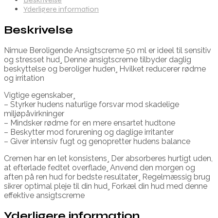
Yderligere information
Beskrivelse
Nimue Beroligende Ansigtscreme 50 ml er ideel til sensitiv
og stresset hud¸ Denne ansigtscreme tilbyder daglig
beskyttelse og beroliger huden¸ Hvilket reducerer rødme
og irritation
Vigtige egenskaber¸
– Styrker hudens naturlige forsvar mod skadelige
miljøpåvirkninger
– Mindsker rødme for en mere ensartet hudtone
– Beskytter mod forurening og daglige irritanter
– Giver intensiv fugt og genopretter hudens balance
Cremen har en let konsistens¸ Der absorberes hurtigt uden,
at efterlade fedtet overflade¸ Anvend den morgen og
aften på ren hud for bedste resultater¸ Regelmæssig brug
sikrer optimal pleje til din hud¸ Forkæl din hud med denne
effektive ansigtscreme
Yderligere information