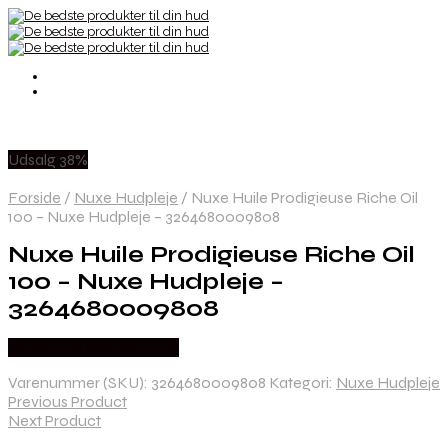
Udsalg 38%
Forside
/
Nuxe Hudpleje
/
Nuxe Huile Prodigieuse Riche Oil
100 – Nuxe Hudpleje – 3264680009808
Nuxe Huile Prodigieuse Riche Oil
100 – Nuxe Hudpleje –
3264680009808
Købes hos Billigparfume
Varenummer (SKU):
3264680009808
Kategori:
Nuxe Hudpleje
Previous Product
Next Product