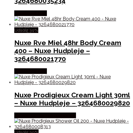
3264680035234
Købes hos Med
Udsalg 39%
Nuxe Rve Miel 48hr Body Cream
400 – Nuxe Hudpleje –
3264680021770
Købes hos Med
Nuxe Prodigieux Cream Light 30ml
– Nuxe Hudpleje – 3264680029820
Købes hos Ren-velvaereshop
Udsalg 20%