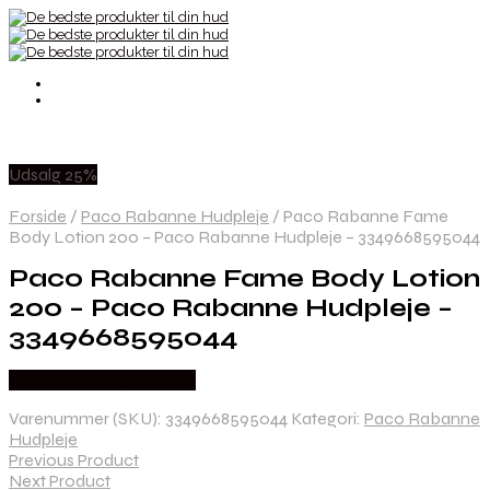
Udsalg 25%
Forside
/
Paco Rabanne Hudpleje
/
Paco Rabanne Fame
Body Lotion 200 – Paco Rabanne Hudpleje – 3349668595044
Paco Rabanne Fame Body Lotion
200 – Paco Rabanne Hudpleje –
3349668595044
Købes hos Billigparfume
Varenummer (SKU):
3349668595044
Kategori:
Paco Rabanne
Hudpleje
Previous Product
Next Product