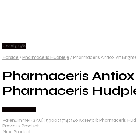
Udsalg 15%
Forside
/
Pharmaceris Hudpleje
/
Pharmaceris Antiox Vit Brigh
Pharmaceris Antiox 
Pharmaceris Hudple
Købes hos Med
Varenummer (SKU):
5900717147140
Kategori:
Pharmaceris Hud
Previous Product
Next Product