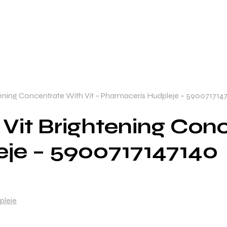
tening Concentrate With Vit – Pharmaceris Hudpleje – 590071714
Vit Brightening Conc
je – 5900717147140
pleje