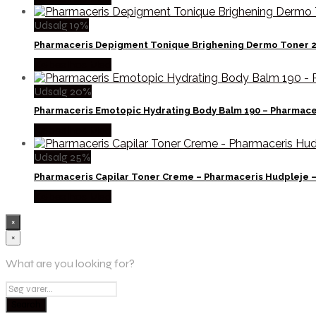
Udsalg 19%
Pharmaceris Depigment Tonique Brighening Dermo Toner 2
Købes hos Med
Udsalg 20%
Pharmaceris Emotopic Hydrating Body Balm 190 – Pharmace
Købes hos Med
Udsalg 25%
Pharmaceris Capilar Toner Creme – Pharmaceris Hudpleje 
Købes hos Med
×
×
What are you looking for?