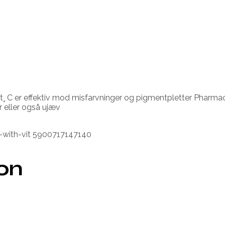
t¸ C er effektiv mod misfarvninger og pigmentpletter Pharmace
r eller også ujæv
e-with-vit 5900717147140
ion