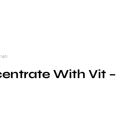
7140
entrate With Vit –