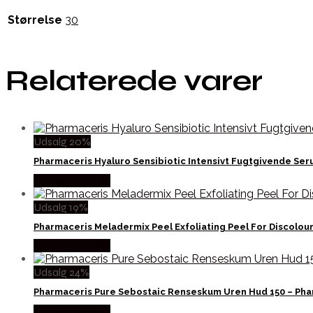
Størrelse
30
Relaterede varer
Udsalg 20%
Pharmaceris Hyaluro Sensibiotic Intensivt Fugtgivende Se
Købes hos Med
Udsalg 19%
Pharmaceris Meladermix Peel Exfoliating Peel For Discolou
Købes hos Med
Udsalg 24%
Pharmaceris Pure Sebostaic Renseskum Uren Hud 150 – Pha
Købes hos Med