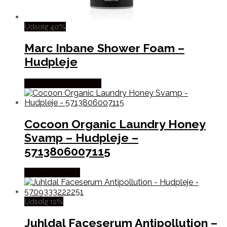
Udsalg 40%
Marc Inbane Shower Foam –
Hudpleje
Købes hos Mhudpleje
Cocoon Organic Laundry Honey
Svamp – Hudpleje –
5713806007115
Købes hos Med
Udsalg 12%
Juhldal Faceserum Antipollution –