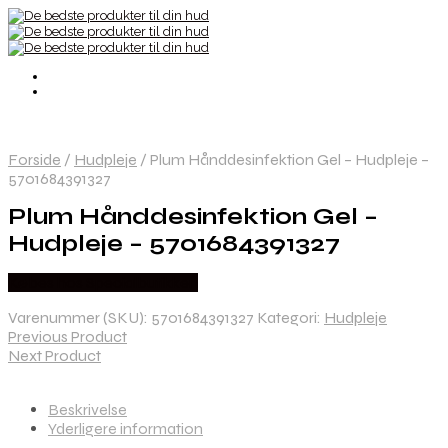
Forside
/
Hudpleje
/
Plum Hånddesinfektion Gel – Hudpleje –
5701684391327
Plum Hånddesinfektion Gel –
Hudpleje – 5701684391327
Købes hos Specialbutikken
Varenummer (SKU):
5701684391327
Kategori:
Hudpleje
Previous Product
Next Product
Beskrivelse
Yderligere information