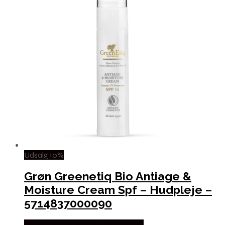
Udsalg 10%
Grøn Greenetiq Bio Antiage &
Moisture Cream Spf – Hudpleje –
5714837000090
Købes hos Organic Beauty Supply