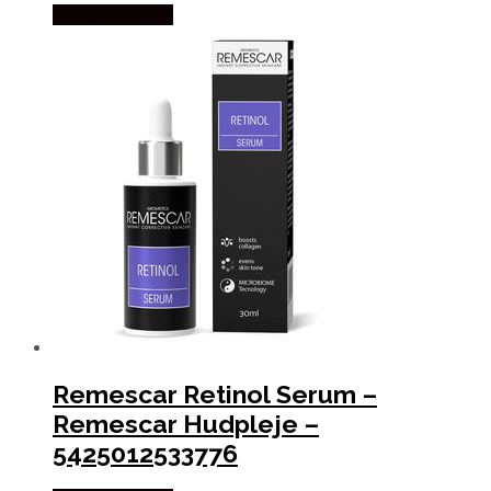
Købes hos Med
Remescar Retinol Serum –
Remescar Hudpleje –
5425012533776