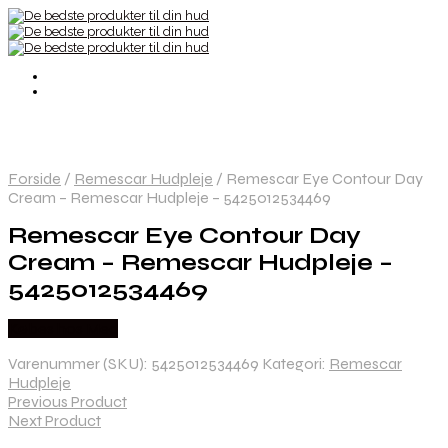
Forside
/
Remescar Hudpleje
/
Remescar Eye Contour Day
Cream – Remescar Hudpleje – 5425012534469
Remescar Eye Contour Day
Cream – Remescar Hudpleje –
5425012534469
Købes hos Med
Varenummer (SKU):
5425012534469
Kategori:
Remescar
Hudpleje
Previous Product
Next Product