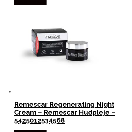
Købes hos Med
Remescar Regenerating Night
Cream – Remescar Hudpleje –
5425012534568