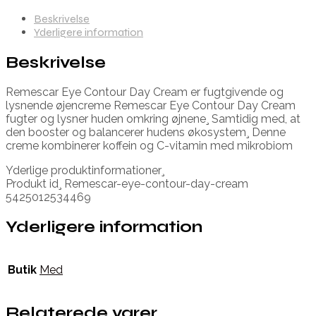
Beskrivelse
Yderligere information
Beskrivelse
Remescar Eye Contour Day Cream er fugtgivende og
lysnende øjencreme Remescar Eye Contour Day Cream
fugter og lysner huden omkring øjnene¸ Samtidig med, at
den booster og balancerer hudens økosystem¸ Denne
creme kombinerer koffein og C-vitamin med mikrobiom
Yderlige produktinformationer¸
Produkt id¸ Remescar-eye-contour-day-cream
5425012534469
Yderligere information
Butik
Med
Relaterede varer