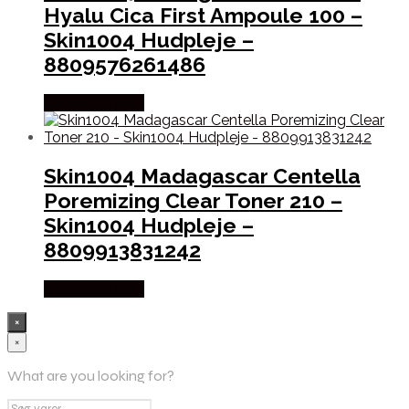
Hyalu Cica First Ampoule 100 –
Skin1004 Hudpleje –
8809576261486
Købes hos Med
Skin1004 Madagascar Centella
Poremizing Clear Toner 210 –
Skin1004 Hudpleje –
8809913831242
Købes hos Med
×
×
What are you looking for?