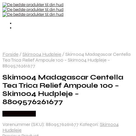
Forside
/
Skin1004 Hudpleje
/
Skin1004 Madagascar Centella
Tea Trica Relief Ampoule 100 – Skin1004 Hudpleje –
8809576261677
Skin1004 Madagascar Centella
Tea Trica Relief Ampoule 100 –
Skin1004 Hudpleje –
8809576261677
Købes hos Med
Varenummer (SKU):
8809576261677
Kategori:
Skin1004
Hudpleje
Previous Product