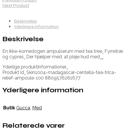
Next Product
Beskrivelse
Yderligere information
Beskrivelse
En ikke-komedogen ampulserum med tea tree¸ Fyrretræ
og cypres¸ Der hjælper med, at pleje hud med¸¸¸
Yderlige produktinformationer¸
Produkt id¸ Skin1004-madagascar-centella-tea-trica-
relief-ampoule-100 8809576261677
Yderligere information
Butik
Gucca
,
Med
Relaterede varer