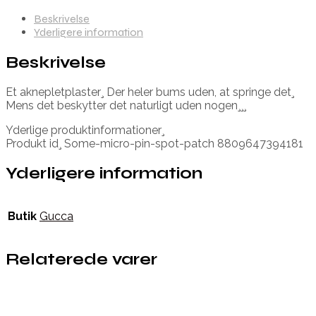
Beskrivelse
Yderligere information
Beskrivelse
Et aknepletplaster¸ Der heler bums uden, at springe det¸
Mens det beskytter det naturligt uden nogen¸¸¸
Yderlige produktinformationer¸
Produkt id¸ Some-micro-pin-spot-patch 8809647394181
Yderligere information
Butik
Gucca
Relaterede varer