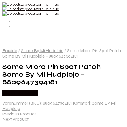
Forside
/
Some By Mi Hudpleje
/
Some Micro Pin Spot Patch –
Some By Mi Hudpleje – 8809647394181
Some Micro Pin Spot Patch –
Some By Mi Hudpleje –
8809647394181
Købes hos Gucca
Varenummer (SKU):
8809647394181
Kategori:
Some By Mi
Hudpleje
Previous Product
Next Product