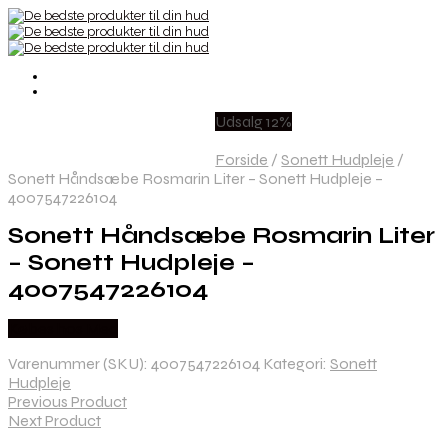
Udsalg 12%
Forside
/
Sonett Hudpleje
/
Sonett Håndsæbe Rosmarin Liter – Sonett Hudpleje –
4007547226104
Sonett Håndsæbe Rosmarin Liter
– Sonett Hudpleje –
4007547226104
Købes hos Med
Varenummer (SKU):
4007547226104
Kategori:
Sonett
Hudpleje
Previous Product
Next Product