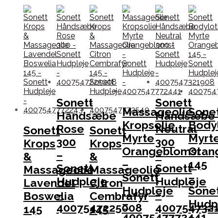
Sonett
Sonett
Massageolie
Sone
Håndsæbe
Håndsæbe
Kropsolie
Body
Rose
Neutral
Sonett
Sonett
Myrte
Myrt
300
300
Krops
Krops
Orangeblomst
Oran
–
–
&
&
–
145
Sonett
Sonett
Massageolie
Massageolie
Sonett
–
Hudpleje
Hudpleje
Lavendel
Citron
Hudpleje
Sone
–
–
Boswelia
Cembrafyr
–
Hudp
4007547225008
400754732
145
145
4007547772441
–