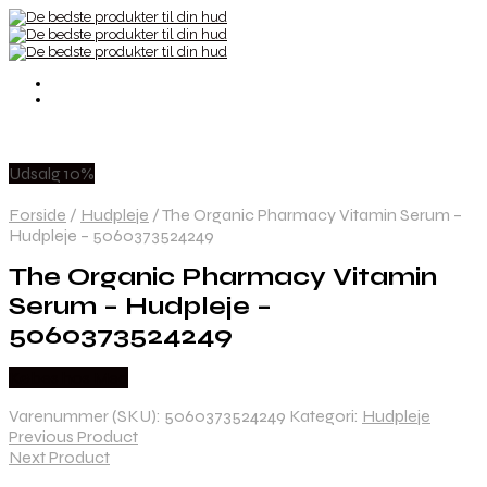
Udsalg 10%
Forside
/
Hudpleje
/
The Organic Pharmacy Vitamin Serum –
Hudpleje – 5060373524249
The Organic Pharmacy Vitamin
Serum – Hudpleje –
5060373524249
Købes hos Med
Varenummer (SKU):
5060373524249
Kategori:
Hudpleje
Previous Product
Next Product