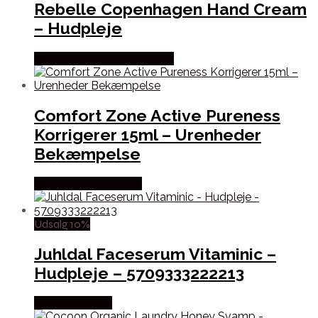
Rebelle Copenhagen Hand Cream
– Hudpleje
Købes hos Louise Nørgaard
Comfort Zone Active Pureness
Korrigerer 15ml – Urenheder
Bekæmpelse
Købes hos Mhudpleje
Udsalg 10%
Juhldal Faceserum Vitaminic –
Hudpleje – 5709333222213
Købes hos Med