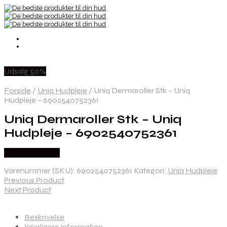
Udsalg 50%
Forside
/
Uniq Hudpleje
/
Uniq Dermaroller Stk – Uniq
Hudpleje – 6902540752361
Uniq Dermaroller Stk – Uniq
Hudpleje – 6902540752361
Købes hos Med
Varenummer (SKU):
6902540752361
Kategori:
Uniq Hudpleje
Previous Product
Next Product
Beskrivelse
Yderligere information