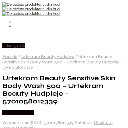
Udsalg 10%
Forside
/
Urtekram Beauty Hudpleje
/
Urtekram Beauty
Sensitive Skin Body Wash 500 – Urtekram Beauty Hudpleje –
5701058012339
Urtekram Beauty Sensitive Skin
Body Wash 500 – Urtekram
Beauty Hudpleje –
5701058012339
Købes hos Med
Varenummer (SKU):
5701058012339
Kategori:
Urtekram
Beauty Hudpleje