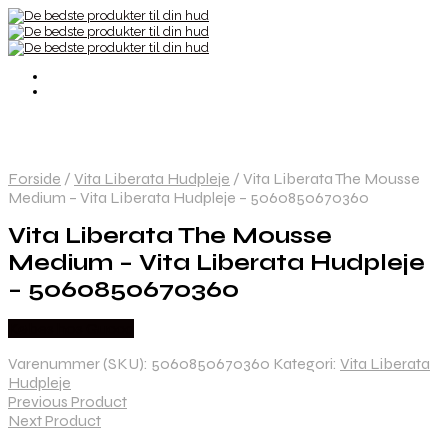
Forside
/
Vita Liberata Hudpleje
/
Vita Liberata The Mousse
Medium – Vita Liberata Hudpleje – 5060850670360
Vita Liberata The Mousse
Medium – Vita Liberata Hudpleje
– 5060850670360
Købes hos Gucca
Varenummer (SKU):
5060850670360
Kategori:
Vita Liberata
Hudpleje
Previous Product
Next Product