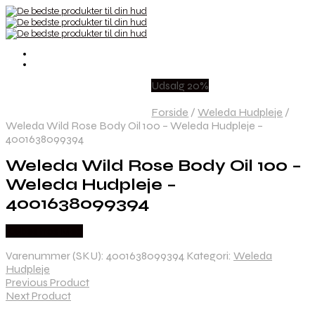
Udsalg 20%
Forside
/
Weleda Hudpleje
/
Weleda Wild Rose Body Oil 100 – Weleda Hudpleje –
4001638099394
Weleda Wild Rose Body Oil 100 –
Weleda Hudpleje –
4001638099394
Købes hos Med
Varenummer (SKU):
4001638099394
Kategori:
Weleda
Hudpleje
Previous Product
Next Product