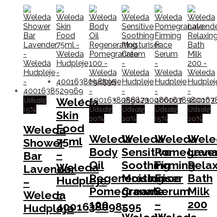
Udsalg
Weleda
15%
Udsalg
Udsalg
Udsalg
Udsalg
Skin
20%
20%
15%
20%
Food
Weleda
Weleda
Weleda
Weleda
Wele
75ml
Shower
Body
Sensitive
Pomegrana
Lave
–
Bar
Oil
Soothing
Firming
Relax
Weleda
Lavender
Regenerating
Moisturiser
Face
Bath
Hudpleje
–
Pomegranate
Cream
Serum
Milk
–
Weleda
100
–
–
200
4001638098595
Hudpleje