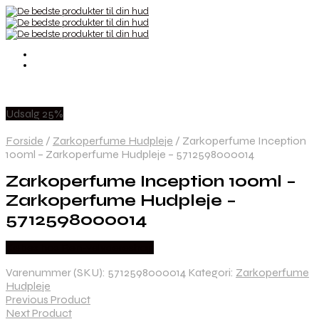
Udsalg 25%
Forside
/
Zarkoperfume Hudpleje
/
Zarkoperfume Inception
100ml – Zarkoperfume Hudpleje – 5712598000014
Zarkoperfume Inception 100ml –
Zarkoperfume Hudpleje –
5712598000014
Købes hos Ren-velvaereshop
Varenummer (SKU):
5712598000014
Kategori:
Zarkoperfume
Hudpleje
Previous Product
Next Product