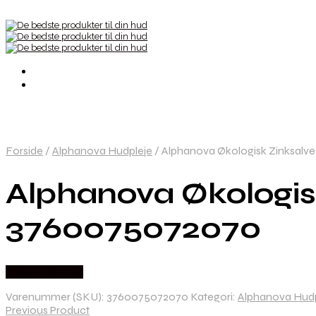
Forside
/
Alphanova Hudpleje
/
Alphanova Økologisk Zinksalv
Alphanova Økologis
3760075072070
Købes hos Med
Varenummer (SKU):
3760075072070
Kategori:
Alphanova Hudp
Previous Product