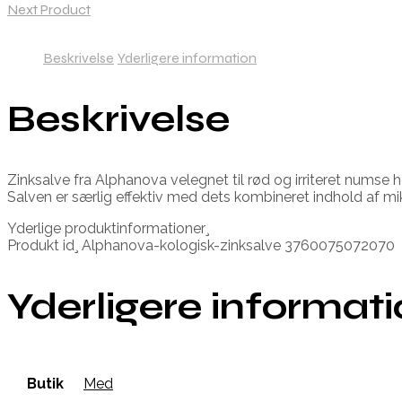
Next Product
Beskrivelse
Yderligere information
Beskrivelse
Zinksalve fra Alphanova velegnet til rød og irriteret numse
Salven er særlig effektiv med dets kombineret indhold af mik
Yderlige produktinformationer¸
Produkt id¸ Alphanova-kologisk-zinksalve 3760075072070
Yderligere informat
Butik
Med