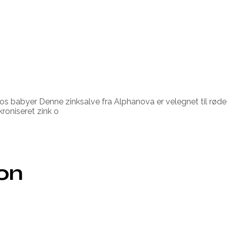
 hos babyer Denne zinksalve fra Alphanova er velegnet til rø
roniseret zink o
ion