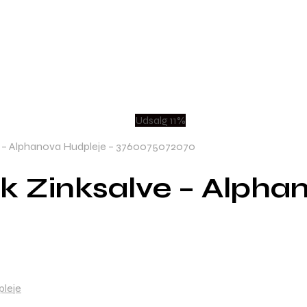
Udsalg 11%
e – Alphanova Hudpleje – 3760075072070
k Zinksalve – Alpha
leje