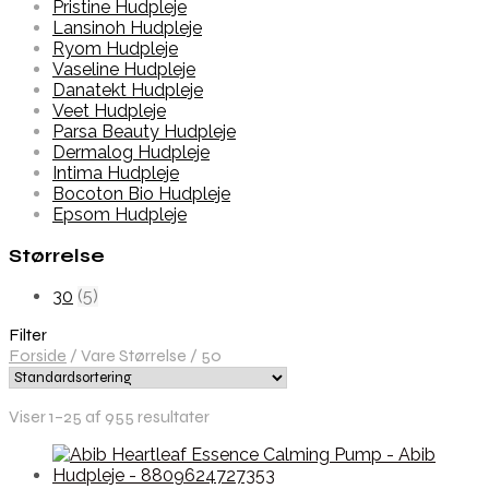
Pristine Hudpleje
Lansinoh Hudpleje
Ryom Hudpleje
Vaseline Hudpleje
Danatekt Hudpleje
Veet Hudpleje
Parsa Beauty Hudpleje
Dermalog Hudpleje
Intima Hudpleje
Bocoton Bio Hudpleje
Epsom Hudpleje
Størrelse
30
(5)
Filter
Forside
/
Vare Størrelse
/
50
Viser 1–25 af 955 resultater