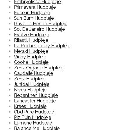
Embryolisse Hudpleje
Primavera Hudpleje
Eucerin Hudpleje
Sun Bum Hudpleje
Gave Til Hende Hudpleje
Sol De Janeiro Hudpleje
Evolve Hudpleje
Rilastil Hudpleje
La Roche-posay Hudpleje
Meraki Hudpleje
Vichy Hudpleje
Coohé Hudpleje
Zenz Organic Hudpleje
Caudalie Hudpleje
Zenz Hudpleje
Juhldal Hudpleje
Nivea Hudpleje
Bepanthen Hudpleje
Lancaster Hudpleje
Kraes Hudpleje
Cbd Pure Hudpleje
Piz Buin Hudpleje
Lumene Hudpleje
Balance Me Hudpleje