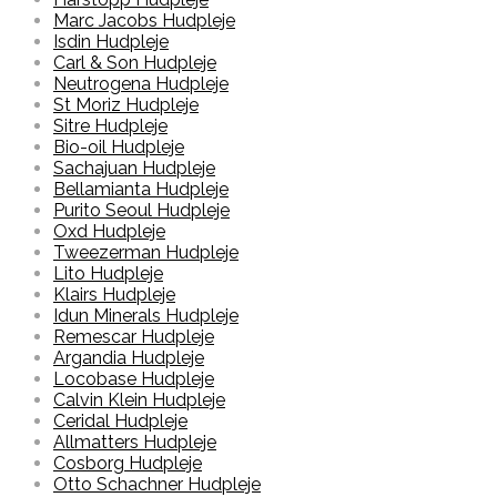
Marc Jacobs Hudpleje
Isdin Hudpleje
Carl & Son Hudpleje
Neutrogena Hudpleje
St Moriz Hudpleje
Sitre Hudpleje
Bio-oil Hudpleje
Sachajuan Hudpleje
Bellamianta Hudpleje
Purito Seoul Hudpleje
Oxd Hudpleje
Tweezerman Hudpleje
Lito Hudpleje
Klairs Hudpleje
Idun Minerals Hudpleje
Remescar Hudpleje
Argandia Hudpleje
Locobase Hudpleje
Calvin Klein Hudpleje
Ceridal Hudpleje
Allmatters Hudpleje
Cosborg Hudpleje
Otto Schachner Hudpleje