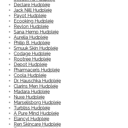
Declare Hudpleje
Jack Njill Hudpleje
Payot Hudpleje
Ecooking Hudpleje
Revlon Hudpleje
Sana Hemp Hudpleje
Aurelia Hudpleje
Philip B. Hudpleje
Smuuk Skin Hudpleje
Codage Hudpleje
Rootree Hudpleje
Depot Hudpleje
Pharmaceris Hudpleje
Coola Hudpleje
Dr. Hauschka Hudpleje
Clarins Men Hudpleje
Madara Hudpleje
Nuxe Hudpleje
Marselisborg Hudpleje
Turbliss Hudpleje
A Pure Mind Hudpleje
Elancyl Hudpleje
Ren Skincare Hudpleje