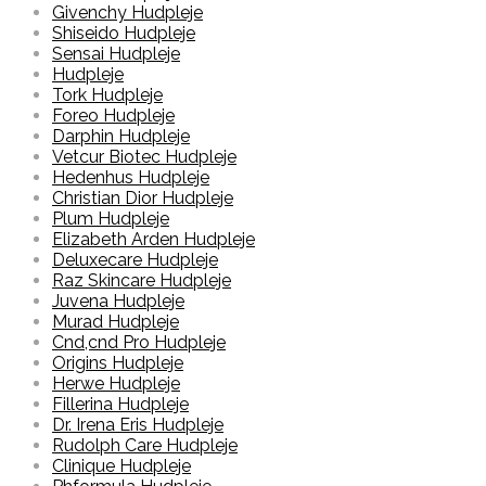
Givenchy Hudpleje
Shiseido Hudpleje
Sensai Hudpleje
Hudpleje
Tork Hudpleje
Foreo Hudpleje
Darphin Hudpleje
Vetcur Biotec Hudpleje
Hedenhus Hudpleje
Christian Dior Hudpleje
Plum Hudpleje
Elizabeth Arden Hudpleje
Deluxecare Hudpleje
Raz Skincare Hudpleje
Juvena Hudpleje
Murad Hudpleje
Cnd,cnd Pro Hudpleje
Origins Hudpleje
Herwe Hudpleje
Fillerina Hudpleje
Dr. Irena Eris Hudpleje
Rudolph Care Hudpleje
Clinique Hudpleje