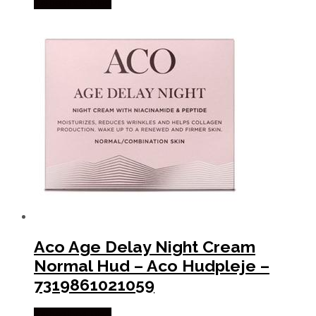
Købes hos Med
Aco Age Delay Night Cream
Normal Hud – Aco Hudpleje –
7319861021059
Købes hos Med