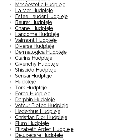
Mesoestetic Hudpleje
La Mer Hudpleje
Estee Lauder Hudpleje
Beurer Hudpleje
Chanel Hudpleje
Lancome Hudpleje
Valmont Hudpleje
Diverse Hudpleje
Dermalogica Hudpleje
Clarins Hudpleje
Givenchy Hudpleje
Shiseido Hudpleje
Sensai Hudpleje
Hudpleje
Tork Hudpleje
Foreo Hudpleje
Darphin Hudpleje
Vetcur Biotec Hudpleje
Hedenhus Hudpleje
Christian Dior Hudpleje
Plum Hudpleje
Elizabeth Arden Hudpleje
Deluxecare Hudpleje