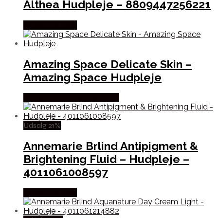
Althea Hudpleje – 8809447256221
Købes hos Med
Amazing Space Delicate Skin –
Amazing Space Hudpleje
Købes hos Louise Nørgaard
Udsalg 21%
Annemarie Brlind Antipigment &
Brightening Fluid – Hudpleje –
4011061008597
Købes hos Med