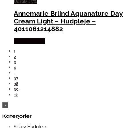
Udsalg 25%
Annemarie Brlind Aquanature Day
Cream Light – Hudpleje –
4011061214882
Købes hos Med
1
2
3
4
…
37
38
39
→
×
Kategorier
Sisley Hudpleje