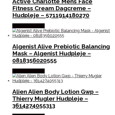
Active Charlotte Mens Face
Fitness Cream Dagcreme –
Hudpleje – 5711914180270
Købes hos Gucca
Algenist Alive Prebiotic Balancing
Mask – Algenist Hudpleje –
0818356020555
Købes hos Gucca
Alien Alien Body Lotion Gwp –
Thierry Mugler Hudpleje –
3614274055313