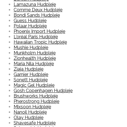
Lamazuna Hudpleje
Comme Deux Hudpleje
Bondi Sands Hudpleje
Guess Hudpleje
Polaar Hudpleje
Phoenix Import Hudpleje
L'oréal Paris Hudpleje
Hawaiian Tropic Hudpleje
Mushie Hudpleje
Munkholm Hudpleje
Zionhealth Hudpleje
Maria Nila Hudpleje
Ziaja Hudpleje
Garnier Hudpleje
Sonett Hudpleje
Magic Gel Hudpleje
Gosh Copenhagen Hudpleje
Brushworks Hudpleje
Pherostrong Hudpleje
Mixsoon Hudpleje
Nanoil Hudpleje
Olay Hudpleje
Shavesafe Hudpleje