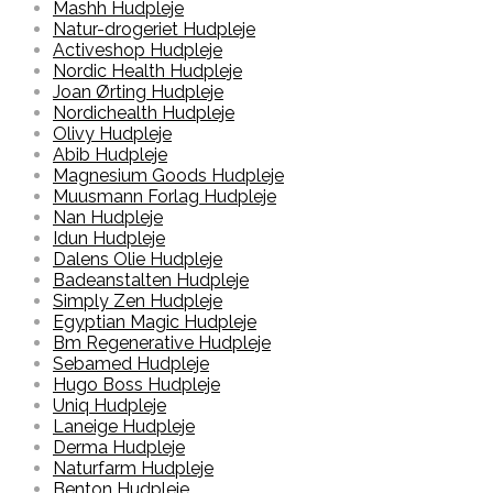
Mashh Hudpleje
Natur-drogeriet Hudpleje
Activeshop Hudpleje
Nordic Health Hudpleje
Joan Ørting Hudpleje
Nordichealth Hudpleje
Olivy Hudpleje
Abib Hudpleje
Magnesium Goods Hudpleje
Muusmann Forlag Hudpleje
Nan Hudpleje
Idun Hudpleje
Dalens Olie Hudpleje
Badeanstalten Hudpleje
Simply Zen Hudpleje
Egyptian Magic Hudpleje
Bm Regenerative Hudpleje
Sebamed Hudpleje
Hugo Boss Hudpleje
Uniq Hudpleje
Laneige Hudpleje
Derma Hudpleje
Naturfarm Hudpleje
Benton Hudpleje