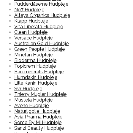
Pudderdåserne Hudpleje
No7 Hudpleje
Alteya Organics Hudpleje
Klapp Hudpleje
Vita Liberata Hudpleje
Clean Hudpleje
Versace Hudpleje
Australian Gold Hudpleje
Green People Hudpleje
Minetan Hudpleje
Bioderma Hudpleje
Topicrem Hudpleje
Bareminerals Hudpleje
Humdakin Hudpleje
Lille Kanin Hudpleje
Svr Hudpleje
Thierry Mugler Hudpleje
Mustela Hudpleje
Avene Hudpleje
Naturligolie Hudpleje
Avia Pharma Hudpleje
Some By Mi Hudpleje
Sanzi Beauty Hudpleje