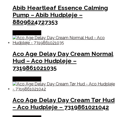
Abib Heartleaf Essence Calming
Pump – Abib Hudpleje –
8809624727353
Købes hos Med
Aco Age Delay Day Cream Normal
Hud – Aco Hudpleje –
7319861021035
Købes hos Med
Aco Age Delay Day Cream Tør Hud
– Aco Hudpleje – 7319861021042