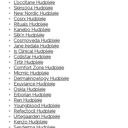
L'occitane Hudpleje
Skin1004 Hudpleje
New Nordic Hudpleje
Cosrx Hudpleje
Rituals Hudpleje
Kanebo Hudpleje
Silk'n Hudpleje
Cosmoveda Hudpleje
Jane Iredale Hudpleje
Is Clinical Hudpleje
Collistar Hudpleje
Tirtir Hudpleje
Comfort Zone Hudpleje
Micmic Hudpleje
Dermaknowlogy Hudpleje
Exuviance Hudpleje
Oskia Hudpleje
Erborian Hudpleje
Ren Hudpleje
Youngblood Hudpleje
Refectocil Hudpleje
Urtegaarden Hudpleje
Kenzo Hudpleje
Sesderma Hudpleje