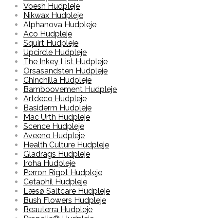
Voesh Hudpleje
Nikwax Hudpleje
Alphanova Hudpleje
Aco Hudpleje
Squirt Hudpleje
Upcircle Hudpleje
The Inkey List Hudpleje
Orsasandsten Hudpleje
Chinchilla Hudpleje
Bamboovement Hudpleje
Artdeco Hudpleje
Basiderm Hudpleje
Mac Urth Hudpleje
Scence Hudpleje
Aveeno Hudpleje
Health Culture Hudpleje
Gladrags Hudpleje
Iroha Hudpleje
Perron Rigot Hudpleje
Cetaphil Hudpleje
Læsø Saltcare Hudpleje
Bush Flowers Hudpleje
Beauterra Hudpleje