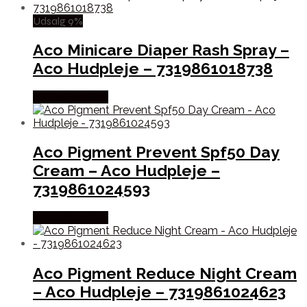
Udsalg 9%
Aco Minicare Diaper Rash Spray –
Aco Hudpleje – 7319861018738
Købes hos Med
Aco Pigment Prevent Spf50 Day
Cream – Aco Hudpleje –
7319861024593
Købes hos Med
Aco Pigment Reduce Night Cream
– Aco Hudpleje – 7319861024623