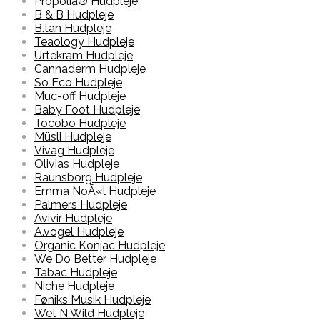
Propolia® Hudpleje
B & B Hudpleje
B.tan Hudpleje
Teaology Hudpleje
Urtekram Hudpleje
Cannaderm Hudpleje
So Eco Hudpleje
Muc-off Hudpleje
Baby Foot Hudpleje
Tocobo Hudpleje
Müsli Hudpleje
Vivag Hudpleje
Olivias Hudpleje
Raunsborg Hudpleje
Emma NoÃ«l Hudpleje
Palmers Hudpleje
Avivir Hudpleje
A.vogel Hudpleje
Organic Konjac Hudpleje
We Do Better Hudpleje
Tabac Hudpleje
Niche Hudpleje
Føniks Musik Hudpleje
Wet N Wild Hudpleje