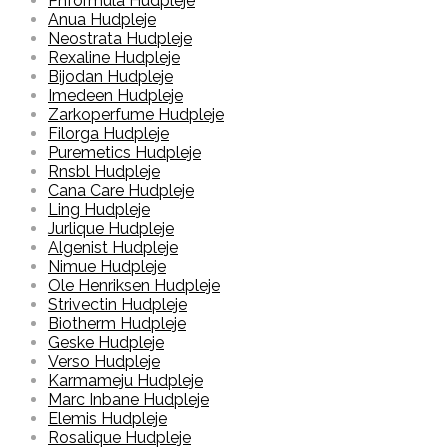
Phformula Hudpleje
Anua Hudpleje
Neostrata Hudpleje
Rexaline Hudpleje
Bijodan Hudpleje
Imedeen Hudpleje
Zarkoperfume Hudpleje
Filorga Hudpleje
Puremetics Hudpleje
Rnsbl Hudpleje
Cana Care Hudpleje
Ling Hudpleje
Jurlique Hudpleje
Algenist Hudpleje
Nimue Hudpleje
Ole Henriksen Hudpleje
Strivectin Hudpleje
Biotherm Hudpleje
Geske Hudpleje
Verso Hudpleje
Karmameju Hudpleje
Marc Inbane Hudpleje
Elemis Hudpleje
Rosalique Hudpleje