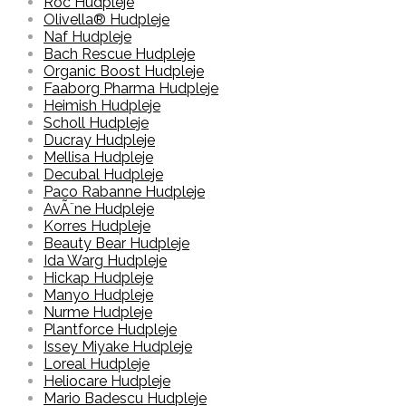
Roc Hudpleje
Olivella® Hudpleje
Naf Hudpleje
Bach Rescue Hudpleje
Organic Boost Hudpleje
Faaborg Pharma Hudpleje
Heimish Hudpleje
Scholl Hudpleje
Ducray Hudpleje
Mellisa Hudpleje
Decubal Hudpleje
Paco Rabanne Hudpleje
AvÃ¨ne Hudpleje
Korres Hudpleje
Beauty Bear Hudpleje
Ida Warg Hudpleje
Hickap Hudpleje
Manyo Hudpleje
Nurme Hudpleje
Plantforce Hudpleje
Issey Miyake Hudpleje
Loreal Hudpleje
Heliocare Hudpleje
Mario Badescu Hudpleje