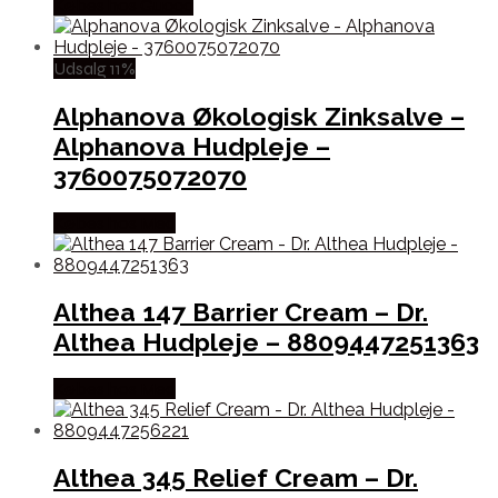
Købes hos Gucca
Udsalg 11%
Alphanova Økologisk Zinksalve –
Alphanova Hudpleje –
3760075072070
Købes hos Med
Althea 147 Barrier Cream – Dr.
Althea Hudpleje – 8809447251363
Købes hos Med
Althea 345 Relief Cream – Dr.