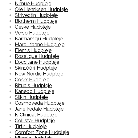
Nimue Hudpleje
Ole Henriksen Hudpleje
Strivectin Hudpleje
Biotherm Hudpleje
Geske Hudpleje
Verso Hudpleje
Karmameju Hudpleje
Marc Inbane Hudpleje
Elemis Hudpleje
Rosalique Hudpleje
L'occitane Hudpleje
Skin1004 Hudpleje
New Nordic Hudpleje
Cosrx Hudpleje
Rituals Hudpleje
Kanebo Hudpleje
Silk'n Hudpleje
Cosmoveda Hudpleje
Jane Iredale Hudpleje
Is Clinical Hudpleje
Collistar Hudpleje
Tirtir Hudpleje
Comfort Zone Hudpleje