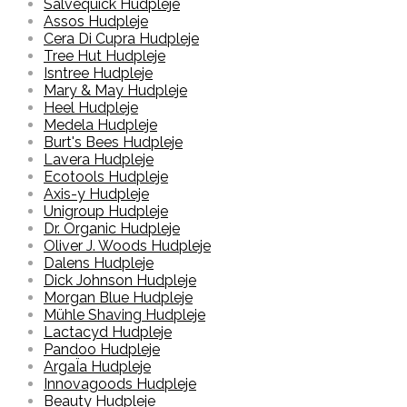
Salvequick Hudpleje
Assos Hudpleje
Cera Di Cupra Hudpleje
Tree Hut Hudpleje
Isntree Hudpleje
Mary & May Hudpleje
Heel Hudpleje
Medela Hudpleje
Burt's Bees Hudpleje
Lavera Hudpleje
Ecotools Hudpleje
Axis-y Hudpleje
Unigroup Hudpleje
Dr. Organic Hudpleje
Oliver J. Woods Hudpleje
Dalens Hudpleje
Dick Johnson Hudpleje
Morgan Blue Hudpleje
Mühle Shaving Hudpleje
Lactacyd Hudpleje
Pandoo Hudpleje
ArgaÏa Hudpleje
Innovagoods Hudpleje
Beauty Hudpleje