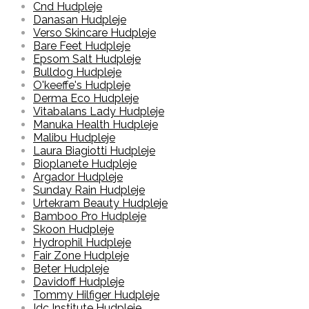
Cnd Hudpleje
Danasan Hudpleje
Verso Skincare Hudpleje
Bare Feet Hudpleje
Epsom Salt Hudpleje
Bulldog Hudpleje
O'keeffe's Hudpleje
Derma Eco Hudpleje
Vitabalans Lady Hudpleje
Manuka Health Hudpleje
Malibu Hudpleje
Laura Biagiotti Hudpleje
Bioplanete Hudpleje
Argador Hudpleje
Sunday Rain Hudpleje
Urtekram Beauty Hudpleje
Bamboo Pro Hudpleje
Skoon Hudpleje
Hydrophil Hudpleje
Fair Zone Hudpleje
Beter Hudpleje
Davidoff Hudpleje
Tommy Hilfiger Hudpleje
Idc Institute Hudpleje