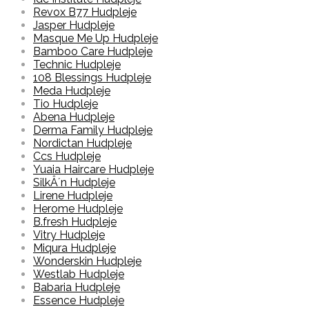
Revox B77 Hudpleje
Jasper Hudpleje
Masque Me Up Hudpleje
Bamboo Care Hudpleje
Technic Hudpleje
108 Blessings Hudpleje
Meda Hudpleje
Tio Hudpleje
Abena Hudpleje
Derma Family Hudpleje
Nordictan Hudpleje
Ccs Hudpleje
Yuaia Haircare Hudpleje
SilkÂ´n Hudpleje
Lirene Hudpleje
Herome Hudpleje
B.fresh Hudpleje
Vitry Hudpleje
Miqura Hudpleje
Wonderskin Hudpleje
Westlab Hudpleje
Babaria Hudpleje
Essence Hudpleje