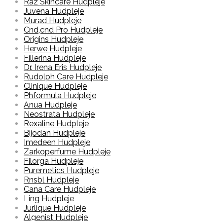
Raz Skincare Hudpleje
Juvena Hudpleje
Murad Hudpleje
Cnd,cnd Pro Hudpleje
Origins Hudpleje
Herwe Hudpleje
Fillerina Hudpleje
Dr. Irena Eris Hudpleje
Rudolph Care Hudpleje
Clinique Hudpleje
Phformula Hudpleje
Anua Hudpleje
Neostrata Hudpleje
Rexaline Hudpleje
Bijodan Hudpleje
Imedeen Hudpleje
Zarkoperfume Hudpleje
Filorga Hudpleje
Puremetics Hudpleje
Rnsbl Hudpleje
Cana Care Hudpleje
Ling Hudpleje
Jurlique Hudpleje
Algenist Hudpleje