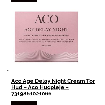
Aco Age Delay Night Cream Tør
Hud – Aco Hudpleje –
7319861021066
Købes hos Med