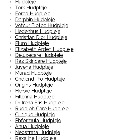
Hudpleje
Tork Hudpleje
Foreo Hudpleje
Darphin Hudpleje
Vetcur Biotec Hudpleje
Hedenhus Hudpleje
Christian Dior Hudpleje
Plum Hudpleje
Elizabeth Arden Hudpleje
Deluxecare Hudpleje
Raz Skincare Hudpleje
Juvena Hudpleje
Murad Hudpleje
Cnd,cnd Pro Hudpleje
Origins Hudpleje
Herwe Hudpleje
Fillerina Hudpleje
Dr. Irena Eris Hudpleje
Rudolph Care Hudpleje
Clinique Hudpleje
Phformula Hudpleje
Anua Hudpleje
Neostrata Hudpleje
Rexaline Hudpleje