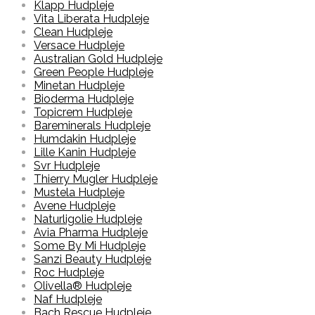
Klapp Hudpleje
Vita Liberata Hudpleje
Clean Hudpleje
Versace Hudpleje
Australian Gold Hudpleje
Green People Hudpleje
Minetan Hudpleje
Bioderma Hudpleje
Topicrem Hudpleje
Bareminerals Hudpleje
Humdakin Hudpleje
Lille Kanin Hudpleje
Svr Hudpleje
Thierry Mugler Hudpleje
Mustela Hudpleje
Avene Hudpleje
Naturligolie Hudpleje
Avia Pharma Hudpleje
Some By Mi Hudpleje
Sanzi Beauty Hudpleje
Roc Hudpleje
Olivella® Hudpleje
Naf Hudpleje
Bach Rescue Hudpleje