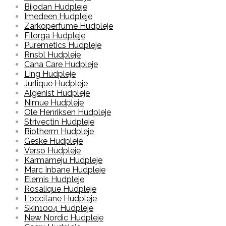
Bijodan Hudpleje
Imedeen Hudpleje
Zarkoperfume Hudpleje
Filorga Hudpleje
Puremetics Hudpleje
Rnsbl Hudpleje
Cana Care Hudpleje
Ling Hudpleje
Jurlique Hudpleje
Algenist Hudpleje
Nimue Hudpleje
Ole Henriksen Hudpleje
Strivectin Hudpleje
Biotherm Hudpleje
Geske Hudpleje
Verso Hudpleje
Karmameju Hudpleje
Marc Inbane Hudpleje
Elemis Hudpleje
Rosalique Hudpleje
L'occitane Hudpleje
Skin1004 Hudpleje
New Nordic Hudpleje