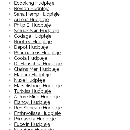
Ecooking Hudpleje
Revlon Hudpleje
Sana Hemp Hudpleje
Aurelia Hudpleje
Philip B. Hudpleje
Smuuk Skin Hudpleje
Codage Hudpleje
Rootree Hudpleje
Depot Hudpleje
Pharmaceris Hudpleje
Coola Hudpleje
Dr. Hauschka Hudpleje
Clarins Men Hudpleje
Madara Hudpleje
Nuxe Hudpleje
Marselisborg Hudpleje
Turbliss Hudpleje
A Pure Mind Hudpleje
Elancyl Hudpleje
Ren Skincare Hudpleje
Embryolisse Hudpleje
Primavera Hudpleje
Eucerin Hudpleje
Sun Bum Hudpleje