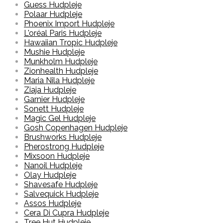
Guess Hudpleje
Polaar Hudpleje
Phoenix Import Hudpleje
L'oréal Paris Hudpleje
Hawaiian Tropic Hudpleje
Mushie Hudpleje
Munkholm Hudpleje
Zionhealth Hudpleje
Maria Nila Hudpleje
Ziaja Hudpleje
Garnier Hudpleje
Sonett Hudpleje
Magic Gel Hudpleje
Gosh Copenhagen Hudpleje
Brushworks Hudpleje
Pherostrong Hudpleje
Mixsoon Hudpleje
Nanoil Hudpleje
Olay Hudpleje
Shavesafe Hudpleje
Salvequick Hudpleje
Assos Hudpleje
Cera Di Cupra Hudpleje
Tree Hut Hudpleje