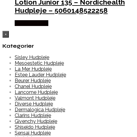
Lotion Junior 135 – Nordichealth
Hudpleje – 5060148522258
Købes hos Med
×
Kategorier
Sisley Hudpleje
Mesoestetic Hudpleje
La Mer Hudpleje
Estee Lauder Hudpleje
Beurer Hudpleje
Chanel Hudpleje
Lancome Hudpleje
Valmont Hudpleje
Diverse Hudpleje
Dermalogica Hudpleje
Clarins Hudpleje
Givenchy Hudpleje
Shiseido Hudpleje
Sensai Hudpleje