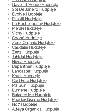
Gave Til Hende Hudpleje
Sol De Janeiro Hudpleje
Evolve Hudpleje
Rilastil Hudpleje
La Roche-posay Hudpleje
Meraki Hudpleje
Vichy Hudpleje
Coohé Hudpleje
Zenz Organic Hudpleje
Caudalie Hudpleje
Zenz Hudpleje
Juhldal Hudpleje
Nivea Hudpleje
Bepanthen Hudpleje
Lancaster Hudpleje
Kraes Hudpleje
Cbd Pure Hudpleje
Piz Buin Hudpleje
Lumene Hudpleje
Balance Me Hudpleje
Pudderdåserne Hudpleje
No7 Hudpleje
Alteya Organics Hudpleje