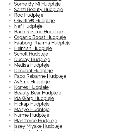
Some By Mi Hudpleje
Sanzi Beauty Hudpleje
Roc Hudpleje
Olivella® Hudpleje
Naf Hudpleje
Bach Rescue Hudpleje
Organic Boost Hudpleje
Faaborg Pharma Hudpleje
Heimish Hudpleje
Scholl Hudpleje
Ducray Hudpleje
Mellisa Hudpleje
Decubal Hudpleje
Paco Rabanne Hudpleje
AvÃ¨ne Hudpleje
Korres Hudpleje
Beauty Bear Hudpleje
Ida Warg Hudpleje
Hickap Hudpleje
Manyo Hudpleje
Nurme Hudpleje
Plantforce Hudpleje
Issey Miyake Hudpleje