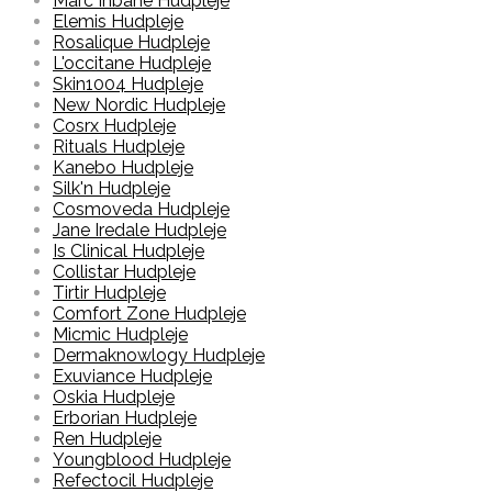
Marc Inbane Hudpleje
Elemis Hudpleje
Rosalique Hudpleje
L'occitane Hudpleje
Skin1004 Hudpleje
New Nordic Hudpleje
Cosrx Hudpleje
Rituals Hudpleje
Kanebo Hudpleje
Silk'n Hudpleje
Cosmoveda Hudpleje
Jane Iredale Hudpleje
Is Clinical Hudpleje
Collistar Hudpleje
Tirtir Hudpleje
Comfort Zone Hudpleje
Micmic Hudpleje
Dermaknowlogy Hudpleje
Exuviance Hudpleje
Oskia Hudpleje
Erborian Hudpleje
Ren Hudpleje
Youngblood Hudpleje
Refectocil Hudpleje