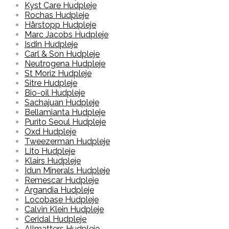
Kyst Care Hudpleje
Rochas Hudpleje
Hårstopp Hudpleje
Marc Jacobs Hudpleje
Isdin Hudpleje
Carl & Son Hudpleje
Neutrogena Hudpleje
St Moriz Hudpleje
Sitre Hudpleje
Bio-oil Hudpleje
Sachajuan Hudpleje
Bellamianta Hudpleje
Purito Seoul Hudpleje
Oxd Hudpleje
Tweezerman Hudpleje
Lito Hudpleje
Klairs Hudpleje
Idun Minerals Hudpleje
Remescar Hudpleje
Argandia Hudpleje
Locobase Hudpleje
Calvin Klein Hudpleje
Ceridal Hudpleje
Allmatters Hudpleje