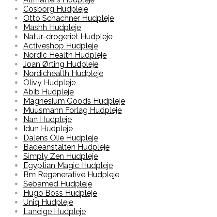
Cosborg Hudpleje
Otto Schachner Hudpleje
Mashh Hudpleje
Natur-drogeriet Hudpleje
Activeshop Hudpleje
Nordic Health Hudpleje
Joan Ørting Hudpleje
Nordichealth Hudpleje
Olivy Hudpleje
Abib Hudpleje
Magnesium Goods Hudpleje
Muusmann Forlag Hudpleje
Nan Hudpleje
Idun Hudpleje
Dalens Olie Hudpleje
Badeanstalten Hudpleje
Simply Zen Hudpleje
Egyptian Magic Hudpleje
Bm Regenerative Hudpleje
Sebamed Hudpleje
Hugo Boss Hudpleje
Uniq Hudpleje
Laneige Hudpleje