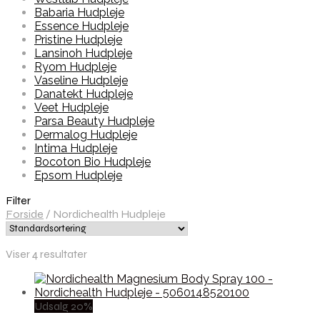
Babaria Hudpleje
Essence Hudpleje
Pristine Hudpleje
Lansinoh Hudpleje
Ryom Hudpleje
Vaseline Hudpleje
Danatekt Hudpleje
Veet Hudpleje
Parsa Beauty Hudpleje
Dermalog Hudpleje
Intima Hudpleje
Bocoton Bio Hudpleje
Epsom Hudpleje
Filter
Forside
/
Nordichealth Hudpleje
Viser 4 resultater
Udsalg 20%