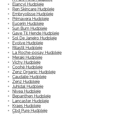
Elancyl Hudpleje
Ren Skincare Hudpleje
Embryolisse Hudpleje
Primavera Hudpleje
Eucerin Hudpleje
Sun Bum Hudpleje
Gave Til Hende Hudpleje
Sol De Janeiro Hudpleje
Evolve Hudpleje
Rilastil Hudpleje
La Roche-posay Hudpleje
Meraki Hudpleje
Vichy Hudpleje
Coohé Hudpleje
Zenz Organic Hudpleje
Caudalie Hudpleje
Zenz Hudpleje
Juhldal Hudpleje
Nivea Hudpleje
Bepanthen Hudpleje
Lancaster Hudpleje
Kraes Hudpleje
Cbd Pure Hudpleje