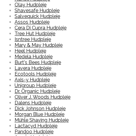
Olay Hudpleje
Shavesafe Hudpleje
Salvequick Hudpleje
Assos Hudpleje
Cera Di Cupra Hudpleje
Tree Hut Hudpleje
Isntree Hudpleje
Mary & May Hudpleje
Heel Hudpleje
Medela Hudpleje
Burt's Bees Hudpleje
Lavera Hudpleje
Ecotools Hudpleje
Axis-y Hudpleje
Unigroup Hudpleje
Dr. Organic Hudpleje
Oliver J. Woods Hudpleje
Dalens Hudpleje
Dick Johnson Hudpleje
Morgan Blue Hudpleje
Mühle Shaving Hudpleje
Lactacyd Hudpleje
Pandoo Hudpleje