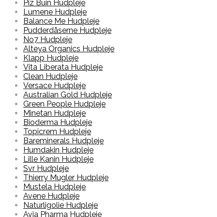
Piz Buin Hudpleje
Lumene Hudpleje
Balance Me Hudpleje
Pudderdåserne Hudpleje
No7 Hudpleje
Alteya Organics Hudpleje
Klapp Hudpleje
Vita Liberata Hudpleje
Clean Hudpleje
Versace Hudpleje
Australian Gold Hudpleje
Green People Hudpleje
Minetan Hudpleje
Bioderma Hudpleje
Topicrem Hudpleje
Bareminerals Hudpleje
Humdakin Hudpleje
Lille Kanin Hudpleje
Svr Hudpleje
Thierry Mugler Hudpleje
Mustela Hudpleje
Avene Hudpleje
Naturligolie Hudpleje
Avia Pharma Hudpleje