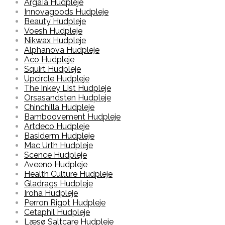
ArgaÏa Hudpleje
Innovagoods Hudpleje
Beauty Hudpleje
Voesh Hudpleje
Nikwax Hudpleje
Alphanova Hudpleje
Aco Hudpleje
Squirt Hudpleje
Upcircle Hudpleje
The Inkey List Hudpleje
Orsasandsten Hudpleje
Chinchilla Hudpleje
Bamboovement Hudpleje
Artdeco Hudpleje
Basiderm Hudpleje
Mac Urth Hudpleje
Scence Hudpleje
Aveeno Hudpleje
Health Culture Hudpleje
Gladrags Hudpleje
Iroha Hudpleje
Perron Rigot Hudpleje
Cetaphil Hudpleje
Læsø Saltcare Hudpleje