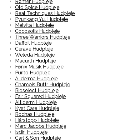
Rømer Hudpleje
Old Spice Hudpleje
Real Techniques Hudpleje
Pyunkang Yul Hudpleje
Melvita Hudpleje
Cocosolis Hudpleje
Three Warriors Hudpleje
Daffoil Hudpleje
Cerave Hudpleje
Weleda Hudpleje
Macurth Hudpleje
Fønix Musik Hudpleje
Purito Hudpleje
A-derma Hudpleje
Chamois Buttr Hudpleje
Bioselect Hudpleje
Fair Squared Hudpleje
Altiderm Hudpleje
Kyst Care Hudpleje
Rochas Hudpleje
Hårstopp Hudpleje
Marc Jacobs Hudpleje
Isdin Hudpleje
Carl & Son Hudpleje