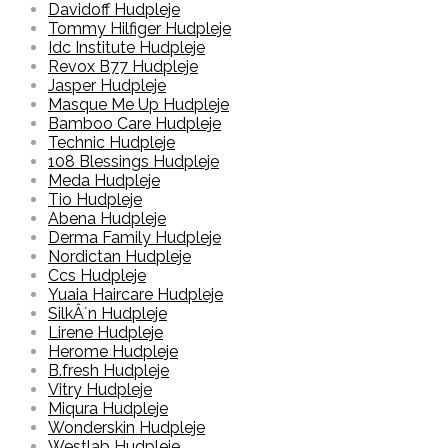
Davidoff Hudpleje
Tommy Hilfiger Hudpleje
Idc Institute Hudpleje
Revox B77 Hudpleje
Jasper Hudpleje
Masque Me Up Hudpleje
Bamboo Care Hudpleje
Technic Hudpleje
108 Blessings Hudpleje
Meda Hudpleje
Tio Hudpleje
Abena Hudpleje
Derma Family Hudpleje
Nordictan Hudpleje
Ccs Hudpleje
Yuaia Haircare Hudpleje
SilkÂ´n Hudpleje
Lirene Hudpleje
Herome Hudpleje
B.fresh Hudpleje
Vitry Hudpleje
Miqura Hudpleje
Wonderskin Hudpleje
Westlab Hudpleje