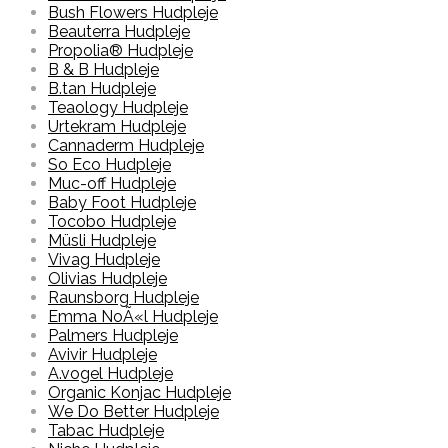
Bush Flowers Hudpleje
Beauterra Hudpleje
Propolia® Hudpleje
B & B Hudpleje
B.tan Hudpleje
Teaology Hudpleje
Urtekram Hudpleje
Cannaderm Hudpleje
So Eco Hudpleje
Muc-off Hudpleje
Baby Foot Hudpleje
Tocobo Hudpleje
Müsli Hudpleje
Vivag Hudpleje
Olivias Hudpleje
Raunsborg Hudpleje
Emma NoÃ«l Hudpleje
Palmers Hudpleje
Avivir Hudpleje
A.vogel Hudpleje
Organic Konjac Hudpleje
We Do Better Hudpleje
Tabac Hudpleje