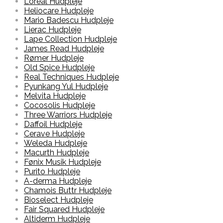
Loreal Hudpleje
Heliocare Hudpleje
Mario Badescu Hudpleje
Lierac Hudpleje
Lape Collection Hudpleje
James Read Hudpleje
Rømer Hudpleje
Old Spice Hudpleje
Real Techniques Hudpleje
Pyunkang Yul Hudpleje
Melvita Hudpleje
Cocosolis Hudpleje
Three Warriors Hudpleje
Daffoil Hudpleje
Cerave Hudpleje
Weleda Hudpleje
Macurth Hudpleje
Fønix Musik Hudpleje
Purito Hudpleje
A-derma Hudpleje
Chamois Buttr Hudpleje
Bioselect Hudpleje
Fair Squared Hudpleje
Altiderm Hudpleje