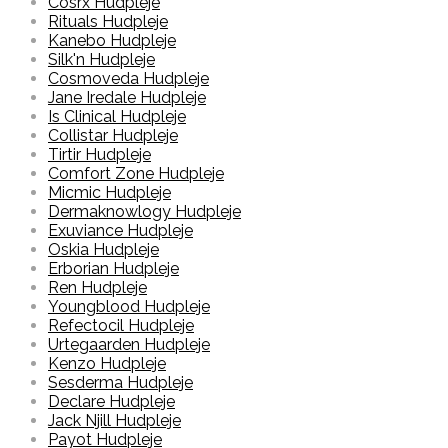
Cosrx Hudpleje
Rituals Hudpleje
Kanebo Hudpleje
Silk'n Hudpleje
Cosmoveda Hudpleje
Jane Iredale Hudpleje
Is Clinical Hudpleje
Collistar Hudpleje
Tirtir Hudpleje
Comfort Zone Hudpleje
Micmic Hudpleje
Dermaknowlogy Hudpleje
Exuviance Hudpleje
Oskia Hudpleje
Erborian Hudpleje
Ren Hudpleje
Youngblood Hudpleje
Refectocil Hudpleje
Urtegaarden Hudpleje
Kenzo Hudpleje
Sesderma Hudpleje
Declare Hudpleje
Jack Njill Hudpleje
Payot Hudpleje