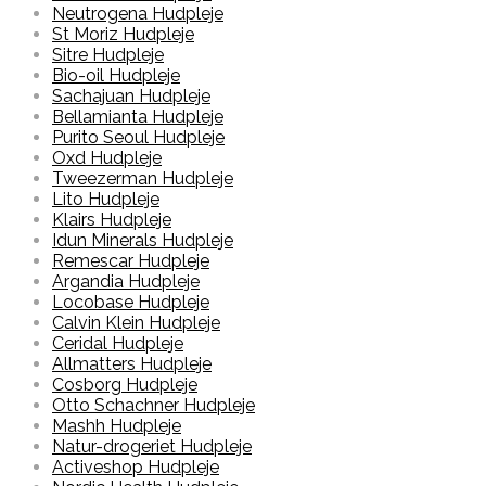
Neutrogena Hudpleje
St Moriz Hudpleje
Sitre Hudpleje
Bio-oil Hudpleje
Sachajuan Hudpleje
Bellamianta Hudpleje
Purito Seoul Hudpleje
Oxd Hudpleje
Tweezerman Hudpleje
Lito Hudpleje
Klairs Hudpleje
Idun Minerals Hudpleje
Remescar Hudpleje
Argandia Hudpleje
Locobase Hudpleje
Calvin Klein Hudpleje
Ceridal Hudpleje
Allmatters Hudpleje
Cosborg Hudpleje
Otto Schachner Hudpleje
Mashh Hudpleje
Natur-drogeriet Hudpleje
Activeshop Hudpleje