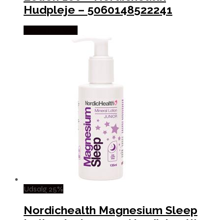
Hudpleje – 5060148522241
Købes hos Med
Udsalg 25%
Nordichealth Magnesium Sleep