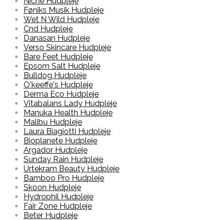
Niche Hudpleje
Føniks Musik Hudpleje
Wet N Wild Hudpleje
Cnd Hudpleje
Danasan Hudpleje
Verso Skincare Hudpleje
Bare Feet Hudpleje
Epsom Salt Hudpleje
Bulldog Hudpleje
O'keeffe's Hudpleje
Derma Eco Hudpleje
Vitabalans Lady Hudpleje
Manuka Health Hudpleje
Malibu Hudpleje
Laura Biagiotti Hudpleje
Bioplanete Hudpleje
Argador Hudpleje
Sunday Rain Hudpleje
Urtekram Beauty Hudpleje
Bamboo Pro Hudpleje
Skoon Hudpleje
Hydrophil Hudpleje
Fair Zone Hudpleje
Beter Hudpleje