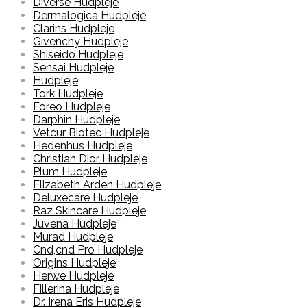
Diverse Hudpleje
Dermalogica Hudpleje
Clarins Hudpleje
Givenchy Hudpleje
Shiseido Hudpleje
Sensai Hudpleje
Hudpleje
Tork Hudpleje
Foreo Hudpleje
Darphin Hudpleje
Vetcur Biotec Hudpleje
Hedenhus Hudpleje
Christian Dior Hudpleje
Plum Hudpleje
Elizabeth Arden Hudpleje
Deluxecare Hudpleje
Raz Skincare Hudpleje
Juvena Hudpleje
Murad Hudpleje
Cnd,cnd Pro Hudpleje
Origins Hudpleje
Herwe Hudpleje
Fillerina Hudpleje
Dr. Irena Eris Hudpleje