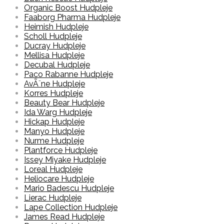
Organic Boost Hudpleje
Faaborg Pharma Hudpleje
Heimish Hudpleje
Scholl Hudpleje
Ducray Hudpleje
Mellisa Hudpleje
Decubal Hudpleje
Paco Rabanne Hudpleje
AvÃ¨ne Hudpleje
Korres Hudpleje
Beauty Bear Hudpleje
Ida Warg Hudpleje
Hickap Hudpleje
Manyo Hudpleje
Nurme Hudpleje
Plantforce Hudpleje
Issey Miyake Hudpleje
Loreal Hudpleje
Heliocare Hudpleje
Mario Badescu Hudpleje
Lierac Hudpleje
Lape Collection Hudpleje
James Read Hudpleje