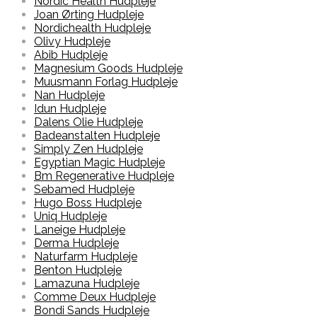
Nordic Health Hudpleje
Joan Ørting Hudpleje
Nordichealth Hudpleje
Olivy Hudpleje
Abib Hudpleje
Magnesium Goods Hudpleje
Muusmann Forlag Hudpleje
Nan Hudpleje
Idun Hudpleje
Dalens Olie Hudpleje
Badeanstalten Hudpleje
Simply Zen Hudpleje
Egyptian Magic Hudpleje
Bm Regenerative Hudpleje
Sebamed Hudpleje
Hugo Boss Hudpleje
Uniq Hudpleje
Laneige Hudpleje
Derma Hudpleje
Naturfarm Hudpleje
Benton Hudpleje
Lamazuna Hudpleje
Comme Deux Hudpleje
Bondi Sands Hudpleje