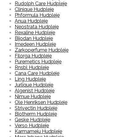
Rudolph Care Hudpleje
Clinique Hudpleje
Phformula Hudpleje
Anua Hudpleje
Neostrata Hudpleje
Rexaline Hudpleje
Bijodan Hudpleje
Imedeen Hudpleje
Zarkoperfume Hudpleje
Filorga Hudpleje
Puremetics Hudpleje
Rnsbl Hudpleje
Cana Care Hudpleje
Ling Hudpleje
Jurlique Hudpleje
Algenist Hudpleje
Nimue Hudpleje
Ole Henriksen Hudpleje
Strivectin Hudpleje
Biotherm Hudpleje
Geske Hudpleje
Verso Hudpleje
Karmameju Hudpleje