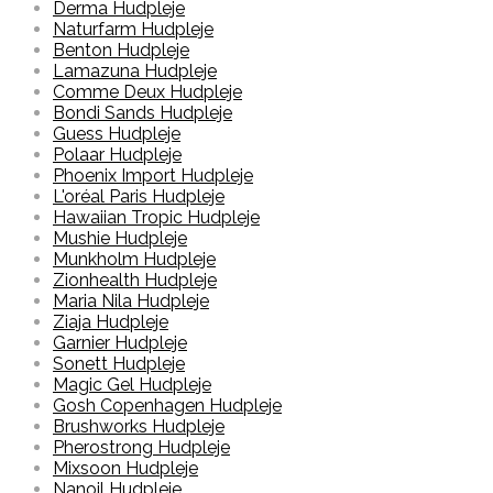
Derma Hudpleje
Naturfarm Hudpleje
Benton Hudpleje
Lamazuna Hudpleje
Comme Deux Hudpleje
Bondi Sands Hudpleje
Guess Hudpleje
Polaar Hudpleje
Phoenix Import Hudpleje
L'oréal Paris Hudpleje
Hawaiian Tropic Hudpleje
Mushie Hudpleje
Munkholm Hudpleje
Zionhealth Hudpleje
Maria Nila Hudpleje
Ziaja Hudpleje
Garnier Hudpleje
Sonett Hudpleje
Magic Gel Hudpleje
Gosh Copenhagen Hudpleje
Brushworks Hudpleje
Pherostrong Hudpleje
Mixsoon Hudpleje
Nanoil Hudpleje