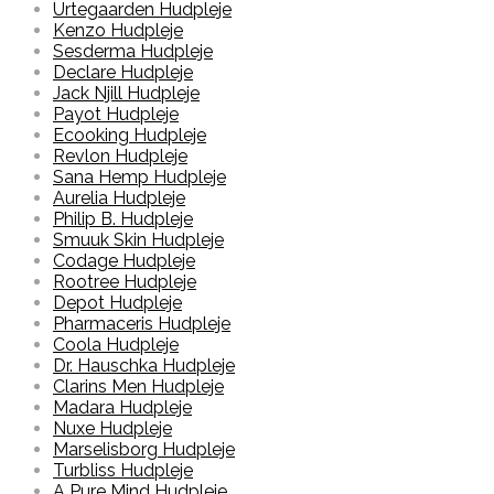
Urtegaarden Hudpleje
Kenzo Hudpleje
Sesderma Hudpleje
Declare Hudpleje
Jack Njill Hudpleje
Payot Hudpleje
Ecooking Hudpleje
Revlon Hudpleje
Sana Hemp Hudpleje
Aurelia Hudpleje
Philip B. Hudpleje
Smuuk Skin Hudpleje
Codage Hudpleje
Rootree Hudpleje
Depot Hudpleje
Pharmaceris Hudpleje
Coola Hudpleje
Dr. Hauschka Hudpleje
Clarins Men Hudpleje
Madara Hudpleje
Nuxe Hudpleje
Marselisborg Hudpleje
Turbliss Hudpleje
A Pure Mind Hudpleje