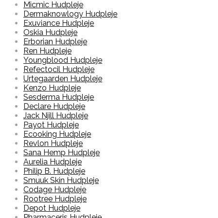
Micmic Hudpleje
Dermaknowlogy Hudpleje
Exuviance Hudpleje
Oskia Hudpleje
Erborian Hudpleje
Ren Hudpleje
Youngblood Hudpleje
Refectocil Hudpleje
Urtegaarden Hudpleje
Kenzo Hudpleje
Sesderma Hudpleje
Declare Hudpleje
Jack Njill Hudpleje
Payot Hudpleje
Ecooking Hudpleje
Revlon Hudpleje
Sana Hemp Hudpleje
Aurelia Hudpleje
Philip B. Hudpleje
Smuuk Skin Hudpleje
Codage Hudpleje
Rootree Hudpleje
Depot Hudpleje
Pharmaceris Hudpleje