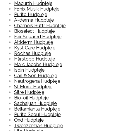
Macurth Hudpleje
Fønix Musik Hudpleje
Purito Hudpleje
A-derma Hudpleje
Chamois Buttr Hudpleje
Bioselect Hudpleje
Fair Squared Hudpleje
Altiderm Hudpleje
Kyst Care Hudpleje
Rochas Hudpleje
Hårstopp Hudpleje
Marc Jacobs Hudpleje
Isdin Hudpleje
Carl & Son Hudpleje
Neutrogena Hudpleje
St Moriz Hudpleje
Sitre Hudpleje
Bio-oil Hudpleje
Sachajuan Hudpleje
Bellamianta Hudpleje
Purito Seoul Hudpleje
Oxd Hudpleje
Tweezerman Hudpleje