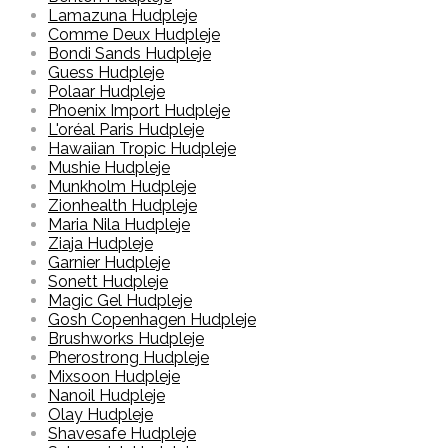
Lamazuna Hudpleje
Comme Deux Hudpleje
Bondi Sands Hudpleje
Guess Hudpleje
Polaar Hudpleje
Phoenix Import Hudpleje
L'oréal Paris Hudpleje
Hawaiian Tropic Hudpleje
Mushie Hudpleje
Munkholm Hudpleje
Zionhealth Hudpleje
Maria Nila Hudpleje
Ziaja Hudpleje
Garnier Hudpleje
Sonett Hudpleje
Magic Gel Hudpleje
Gosh Copenhagen Hudpleje
Brushworks Hudpleje
Pherostrong Hudpleje
Mixsoon Hudpleje
Nanoil Hudpleje
Olay Hudpleje
Shavesafe Hudpleje