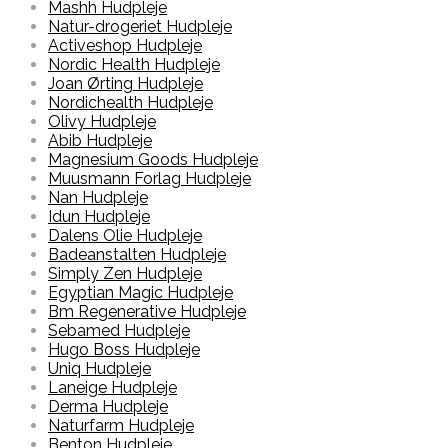
Mashh Hudpleje
Natur-drogeriet Hudpleje
Activeshop Hudpleje
Nordic Health Hudpleje
Joan Ørting Hudpleje
Nordichealth Hudpleje
Olivy Hudpleje
Abib Hudpleje
Magnesium Goods Hudpleje
Muusmann Forlag Hudpleje
Nan Hudpleje
Idun Hudpleje
Dalens Olie Hudpleje
Badeanstalten Hudpleje
Simply Zen Hudpleje
Egyptian Magic Hudpleje
Bm Regenerative Hudpleje
Sebamed Hudpleje
Hugo Boss Hudpleje
Uniq Hudpleje
Laneige Hudpleje
Derma Hudpleje
Naturfarm Hudpleje
Benton Hudpleje