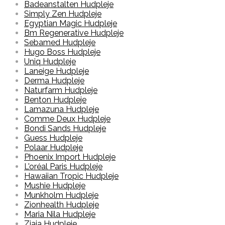
Badeanstalten Hudpleje
Simply Zen Hudpleje
Egyptian Magic Hudpleje
Bm Regenerative Hudpleje
Sebamed Hudpleje
Hugo Boss Hudpleje
Uniq Hudpleje
Laneige Hudpleje
Derma Hudpleje
Naturfarm Hudpleje
Benton Hudpleje
Lamazuna Hudpleje
Comme Deux Hudpleje
Bondi Sands Hudpleje
Guess Hudpleje
Polaar Hudpleje
Phoenix Import Hudpleje
L'oréal Paris Hudpleje
Hawaiian Tropic Hudpleje
Mushie Hudpleje
Munkholm Hudpleje
Zionhealth Hudpleje
Maria Nila Hudpleje
Ziaja Hudpleje