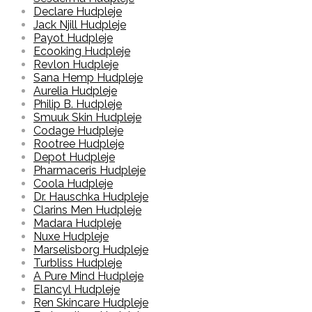
Declare Hudpleje
Jack Njill Hudpleje
Payot Hudpleje
Ecooking Hudpleje
Revlon Hudpleje
Sana Hemp Hudpleje
Aurelia Hudpleje
Philip B. Hudpleje
Smuuk Skin Hudpleje
Codage Hudpleje
Rootree Hudpleje
Depot Hudpleje
Pharmaceris Hudpleje
Coola Hudpleje
Dr. Hauschka Hudpleje
Clarins Men Hudpleje
Madara Hudpleje
Nuxe Hudpleje
Marselisborg Hudpleje
Turbliss Hudpleje
A Pure Mind Hudpleje
Elancyl Hudpleje
Ren Skincare Hudpleje