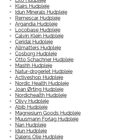
Lito Hudpleje
Klairs Hudpleje
Idun Minerals Hudpleje
Remescar Hudpleje
Argandia Hudpleje
Locobase Hudpleje
Calvin Klein Hudpleje
Ceridal Hudpleje
Allmatters Hudpleje
Cosborg Hudpleje
Otto Schachner Hudpleje
Mashh Hudpleje
Natur-drogeriet Hudpleje
Activeshop Hudpleje
Nordic Health Hudpleje
Joan Ørting Hudpleje
Nordichealth Hudpleje
Olivy Hudpleje
Abib Hudpleje
Magnesium Goods Hudpleje
Muusmann Forlag Hudpleje
Nan Hudpleje
Idun Hudpleje
Dalens Olie Hudpleje