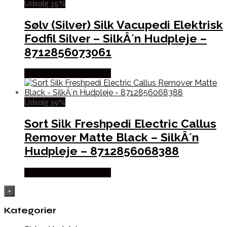
Udsalg 35%
Sølv (Silver) Silk Vacupedi Elektrisk
Fodfil Silver – SilkÂ´n Hudpleje –
8712856073061
Købes hos Billigparfume
Udsalg 39%
Sort Silk Freshpedi Electric Callus
Remover Matte Black – SilkÂ´n
Hudpleje – 8712856068388
Købes hos Billigparfume
×
Kategorier