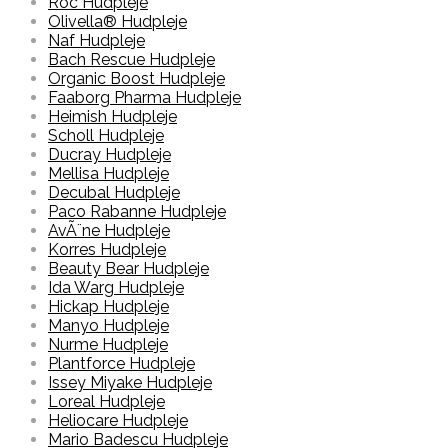
Roc Hudpleje
Olivella® Hudpleje
Naf Hudpleje
Bach Rescue Hudpleje
Organic Boost Hudpleje
Faaborg Pharma Hudpleje
Heimish Hudpleje
Scholl Hudpleje
Ducray Hudpleje
Mellisa Hudpleje
Decubal Hudpleje
Paco Rabanne Hudpleje
AvÃ¨ne Hudpleje
Korres Hudpleje
Beauty Bear Hudpleje
Ida Warg Hudpleje
Hickap Hudpleje
Manyo Hudpleje
Nurme Hudpleje
Plantforce Hudpleje
Issey Miyake Hudpleje
Loreal Hudpleje
Heliocare Hudpleje
Mario Badescu Hudpleje