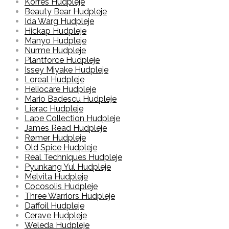
Korres Hudpleje
Beauty Bear Hudpleje
Ida Warg Hudpleje
Hickap Hudpleje
Manyo Hudpleje
Nurme Hudpleje
Plantforce Hudpleje
Issey Miyake Hudpleje
Loreal Hudpleje
Heliocare Hudpleje
Mario Badescu Hudpleje
Lierac Hudpleje
Lape Collection Hudpleje
James Read Hudpleje
Rømer Hudpleje
Old Spice Hudpleje
Real Techniques Hudpleje
Pyunkang Yul Hudpleje
Melvita Hudpleje
Cocosolis Hudpleje
Three Warriors Hudpleje
Daffoil Hudpleje
Cerave Hudpleje
Weleda Hudpleje