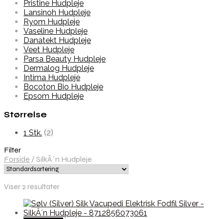
Pristine Hudpleje
Lansinoh Hudpleje
Ryom Hudpleje
Vaseline Hudpleje
Danatekt Hudpleje
Veet Hudpleje
Parsa Beauty Hudpleje
Dermalog Hudpleje
Intima Hudpleje
Bocoton Bio Hudpleje
Epsom Hudpleje
Størrelse
1 Stk.
(2)
Filter
Forside
/
SilkÂ´n Hudpleje
Viser 2 resultater