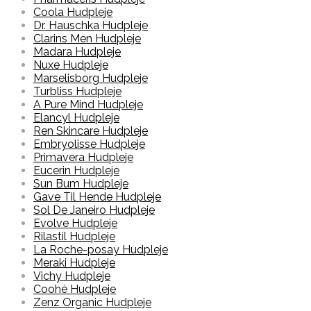
Coola Hudpleje
Dr. Hauschka Hudpleje
Clarins Men Hudpleje
Madara Hudpleje
Nuxe Hudpleje
Marselisborg Hudpleje
Turbliss Hudpleje
A Pure Mind Hudpleje
Elancyl Hudpleje
Ren Skincare Hudpleje
Embryolisse Hudpleje
Primavera Hudpleje
Eucerin Hudpleje
Sun Bum Hudpleje
Gave Til Hende Hudpleje
Sol De Janeiro Hudpleje
Evolve Hudpleje
Rilastil Hudpleje
La Roche-posay Hudpleje
Meraki Hudpleje
Vichy Hudpleje
Coohé Hudpleje
Zenz Organic Hudpleje