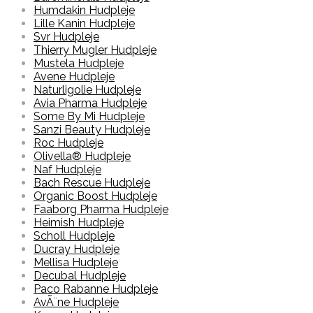
Humdakin Hudpleje
Lille Kanin Hudpleje
Svr Hudpleje
Thierry Mugler Hudpleje
Mustela Hudpleje
Avene Hudpleje
Naturligolie Hudpleje
Avia Pharma Hudpleje
Some By Mi Hudpleje
Sanzi Beauty Hudpleje
Roc Hudpleje
Olivella® Hudpleje
Naf Hudpleje
Bach Rescue Hudpleje
Organic Boost Hudpleje
Faaborg Pharma Hudpleje
Heimish Hudpleje
Scholl Hudpleje
Ducray Hudpleje
Mellisa Hudpleje
Decubal Hudpleje
Paco Rabanne Hudpleje
AvÃ¨ne Hudpleje