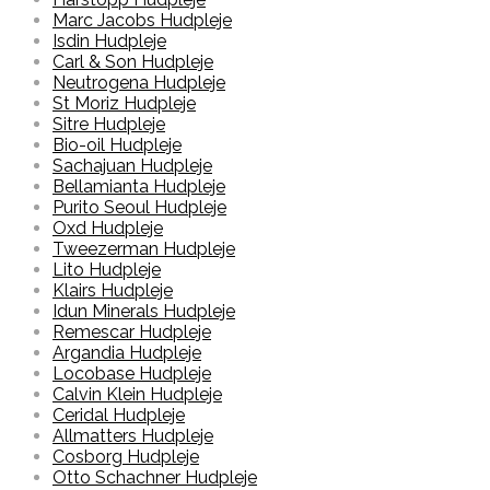
Marc Jacobs Hudpleje
Isdin Hudpleje
Carl & Son Hudpleje
Neutrogena Hudpleje
St Moriz Hudpleje
Sitre Hudpleje
Bio-oil Hudpleje
Sachajuan Hudpleje
Bellamianta Hudpleje
Purito Seoul Hudpleje
Oxd Hudpleje
Tweezerman Hudpleje
Lito Hudpleje
Klairs Hudpleje
Idun Minerals Hudpleje
Remescar Hudpleje
Argandia Hudpleje
Locobase Hudpleje
Calvin Klein Hudpleje
Ceridal Hudpleje
Allmatters Hudpleje
Cosborg Hudpleje
Otto Schachner Hudpleje