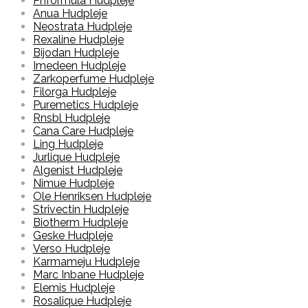
Phformula Hudpleje
Anua Hudpleje
Neostrata Hudpleje
Rexaline Hudpleje
Bijodan Hudpleje
Imedeen Hudpleje
Zarkoperfume Hudpleje
Filorga Hudpleje
Puremetics Hudpleje
Rnsbl Hudpleje
Cana Care Hudpleje
Ling Hudpleje
Jurlique Hudpleje
Algenist Hudpleje
Nimue Hudpleje
Ole Henriksen Hudpleje
Strivectin Hudpleje
Biotherm Hudpleje
Geske Hudpleje
Verso Hudpleje
Karmameju Hudpleje
Marc Inbane Hudpleje
Elemis Hudpleje
Rosalique Hudpleje