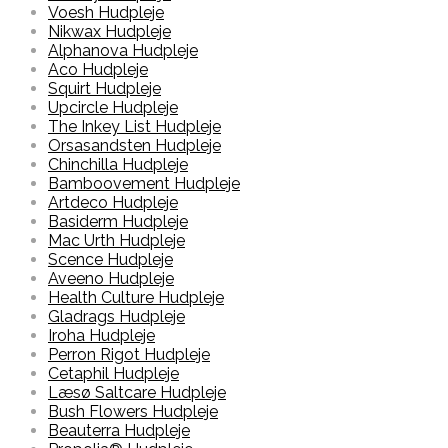
Voesh Hudpleje
Nikwax Hudpleje
Alphanova Hudpleje
Aco Hudpleje
Squirt Hudpleje
Upcircle Hudpleje
The Inkey List Hudpleje
Orsasandsten Hudpleje
Chinchilla Hudpleje
Bamboovement Hudpleje
Artdeco Hudpleje
Basiderm Hudpleje
Mac Urth Hudpleje
Scence Hudpleje
Aveeno Hudpleje
Health Culture Hudpleje
Gladrags Hudpleje
Iroha Hudpleje
Perron Rigot Hudpleje
Cetaphil Hudpleje
Læsø Saltcare Hudpleje
Bush Flowers Hudpleje
Beauterra Hudpleje