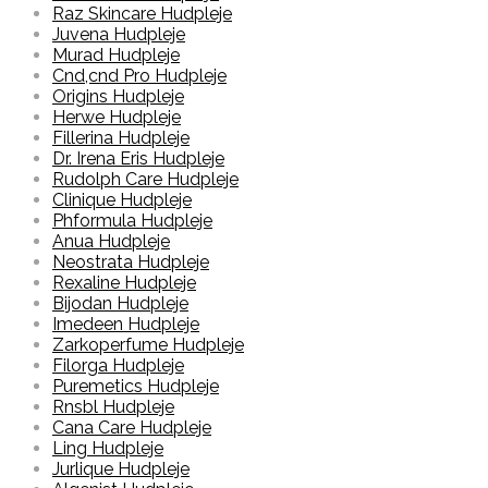
Raz Skincare Hudpleje
Juvena Hudpleje
Murad Hudpleje
Cnd,cnd Pro Hudpleje
Origins Hudpleje
Herwe Hudpleje
Fillerina Hudpleje
Dr. Irena Eris Hudpleje
Rudolph Care Hudpleje
Clinique Hudpleje
Phformula Hudpleje
Anua Hudpleje
Neostrata Hudpleje
Rexaline Hudpleje
Bijodan Hudpleje
Imedeen Hudpleje
Zarkoperfume Hudpleje
Filorga Hudpleje
Puremetics Hudpleje
Rnsbl Hudpleje
Cana Care Hudpleje
Ling Hudpleje
Jurlique Hudpleje