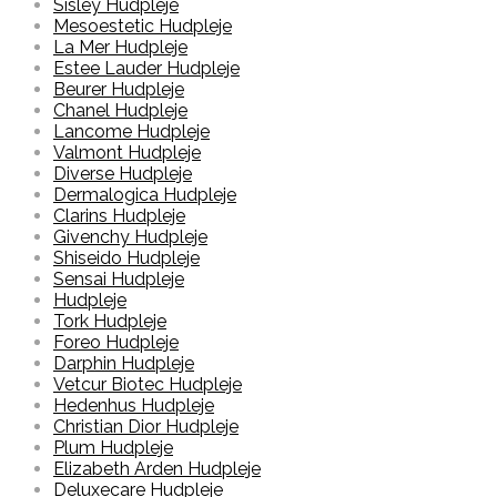
Sisley Hudpleje
Mesoestetic Hudpleje
La Mer Hudpleje
Estee Lauder Hudpleje
Beurer Hudpleje
Chanel Hudpleje
Lancome Hudpleje
Valmont Hudpleje
Diverse Hudpleje
Dermalogica Hudpleje
Clarins Hudpleje
Givenchy Hudpleje
Shiseido Hudpleje
Sensai Hudpleje
Hudpleje
Tork Hudpleje
Foreo Hudpleje
Darphin Hudpleje
Vetcur Biotec Hudpleje
Hedenhus Hudpleje
Christian Dior Hudpleje
Plum Hudpleje
Elizabeth Arden Hudpleje
Deluxecare Hudpleje