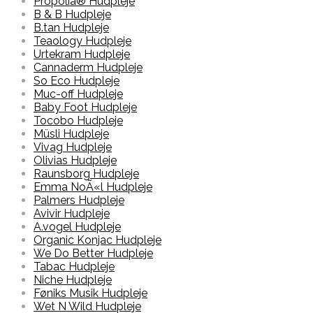
Propolia® Hudpleje
B & B Hudpleje
B.tan Hudpleje
Teaology Hudpleje
Urtekram Hudpleje
Cannaderm Hudpleje
So Eco Hudpleje
Muc-off Hudpleje
Baby Foot Hudpleje
Tocobo Hudpleje
Müsli Hudpleje
Vivag Hudpleje
Olivias Hudpleje
Raunsborg Hudpleje
Emma NoÃ«l Hudpleje
Palmers Hudpleje
Avivir Hudpleje
A.vogel Hudpleje
Organic Konjac Hudpleje
We Do Better Hudpleje
Tabac Hudpleje
Niche Hudpleje
Føniks Musik Hudpleje
Wet N Wild Hudpleje