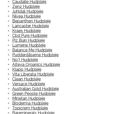
Caudalie Hudpleje
Zenz Hudpleje
Juhldal Hudpleje
Nivea Hudpleje
Bepanthen Hudpleje
Lancaster Hudpleje
Kraes Hudpleje
Cbd Pure Hudpleje
Piz Buin Hudpleje
Lumene Hudpleje
Balance Me Hudpleje
Pudderdåserne Hudpleje
No7 Hudpleje
Alteya Organics Hudpleje
Klapp Hudpleje
Vita Liberata Hudpleje
Clean Hudpleje
Versace Hudpleje
Australian Gold Hudpleje
Green People Hudpleje
Minetan Hudpleje
Bioderma Hudpleje
Topicrem Hudpleje
Bareminerals Hudpleje