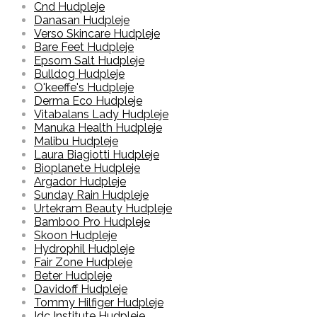
Cnd Hudpleje
Danasan Hudpleje
Verso Skincare Hudpleje
Bare Feet Hudpleje
Epsom Salt Hudpleje
Bulldog Hudpleje
O'keeffe's Hudpleje
Derma Eco Hudpleje
Vitabalans Lady Hudpleje
Manuka Health Hudpleje
Malibu Hudpleje
Laura Biagiotti Hudpleje
Bioplanete Hudpleje
Argador Hudpleje
Sunday Rain Hudpleje
Urtekram Beauty Hudpleje
Bamboo Pro Hudpleje
Skoon Hudpleje
Hydrophil Hudpleje
Fair Zone Hudpleje
Beter Hudpleje
Davidoff Hudpleje
Tommy Hilfiger Hudpleje
Idc Institute Hudpleje