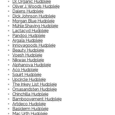
Dr. Organic Hudpleje
Oliver J. Woods Hudpleje
Dalens Hudpleje
Dick Johnson Hudpleje
Morgan Blue Hudpleje
Mühle Shaving Hudpleje
Lactacyd Hudpleje
Pandoo Hudpleje
ArgaÏa Hudpleje
Innovagoods Hudpleje
Beauty Hudpleje
Voesh Hudpleje
Nikwax Hudpleje
Alphanova Hudpleje
Aco Hudpleje
Squirt Hudpleje
Upcircle Hudpleje
The Inkey List Hudpleje
Orsasandsten Hudpleje
Chinchilla Hudpleje
Bamboovement Hudpleje
Artdeco Hudpleje
Basiderm Hudpleje
Mac Urth Hudpleje