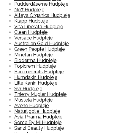
Pudderdåserne Hudpleje
No7 Hudpleje
Alteya Organics Hudpleje
Klapp Hudpleje
Vita Liberata Hudpleje
Clean Hudpleje
Versace Hudpleje
Australian Gold Hudpleje
Green People Hudpleje
Minetan Hudpleje
Bioderma Hudpleje
Topicrem Hudpleje
Bareminerals Hudpleje
Humdakin Hudpleje
Lille Kanin Hudpleje
Svr Hudpleje
Thierry Mugler Hudpleje
Mustela Hudpleje
Avene Hudpleje
Naturligolie Hudpleje
Avia Pharma Hudpleje
Some By Mi Hudpleje
Sanzi Beauty Hudpleje