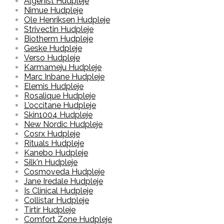
Algenist Hudpleje
Nimue Hudpleje
Ole Henriksen Hudpleje
Strivectin Hudpleje
Biotherm Hudpleje
Geske Hudpleje
Verso Hudpleje
Karmameju Hudpleje
Marc Inbane Hudpleje
Elemis Hudpleje
Rosalique Hudpleje
L'occitane Hudpleje
Skin1004 Hudpleje
New Nordic Hudpleje
Cosrx Hudpleje
Rituals Hudpleje
Kanebo Hudpleje
Silk'n Hudpleje
Cosmoveda Hudpleje
Jane Iredale Hudpleje
Is Clinical Hudpleje
Collistar Hudpleje
Tirtir Hudpleje
Comfort Zone Hudpleje