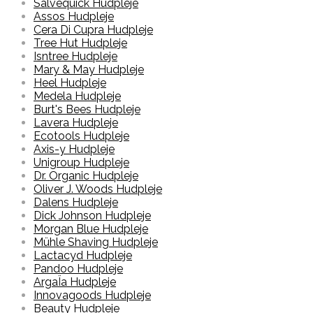
Salvequick Hudpleje
Assos Hudpleje
Cera Di Cupra Hudpleje
Tree Hut Hudpleje
Isntree Hudpleje
Mary & May Hudpleje
Heel Hudpleje
Medela Hudpleje
Burt's Bees Hudpleje
Lavera Hudpleje
Ecotools Hudpleje
Axis-y Hudpleje
Unigroup Hudpleje
Dr. Organic Hudpleje
Oliver J. Woods Hudpleje
Dalens Hudpleje
Dick Johnson Hudpleje
Morgan Blue Hudpleje
Mühle Shaving Hudpleje
Lactacyd Hudpleje
Pandoo Hudpleje
ArgaÏa Hudpleje
Innovagoods Hudpleje
Beauty Hudpleje