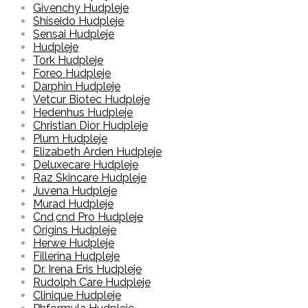
Givenchy Hudpleje
Shiseido Hudpleje
Sensai Hudpleje
Hudpleje
Tork Hudpleje
Foreo Hudpleje
Darphin Hudpleje
Vetcur Biotec Hudpleje
Hedenhus Hudpleje
Christian Dior Hudpleje
Plum Hudpleje
Elizabeth Arden Hudpleje
Deluxecare Hudpleje
Raz Skincare Hudpleje
Juvena Hudpleje
Murad Hudpleje
Cnd,cnd Pro Hudpleje
Origins Hudpleje
Herwe Hudpleje
Fillerina Hudpleje
Dr. Irena Eris Hudpleje
Rudolph Care Hudpleje
Clinique Hudpleje