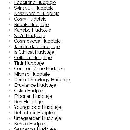
L'occitane Hudpleje
Skin1004 Hudpleje
New Nordic Hudpleje
Cosrx Hudpleje
Rituals Hudpleje
Kanebo Hudpleje
Silk'n Hudpleje
Cosmoveda Hudpleje
Jane Iredale Hudpleje
Is Clinical Hudpleje
Collistar Hudpleje
Tirtir Hudpleje
Comfort Zone Hudpleje
Micmic Hudpleje
Dermaknowlogy Hudpleje
Exuviance Hudpleje
Oskia Hudpleje
Erborian Hudpleje
Ren Hudpleje
Youngblood Hudpleje
Refectocil Hudpleje
Urtegaarden Hudpleje
Kenzo Hudpleje
Sesderma Hudpleje