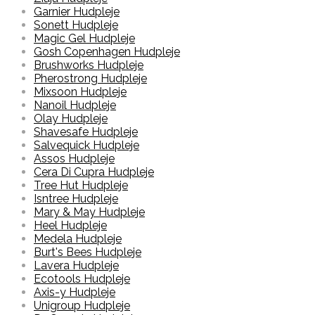
Garnier Hudpleje
Sonett Hudpleje
Magic Gel Hudpleje
Gosh Copenhagen Hudpleje
Brushworks Hudpleje
Pherostrong Hudpleje
Mixsoon Hudpleje
Nanoil Hudpleje
Olay Hudpleje
Shavesafe Hudpleje
Salvequick Hudpleje
Assos Hudpleje
Cera Di Cupra Hudpleje
Tree Hut Hudpleje
Isntree Hudpleje
Mary & May Hudpleje
Heel Hudpleje
Medela Hudpleje
Burt's Bees Hudpleje
Lavera Hudpleje
Ecotools Hudpleje
Axis-y Hudpleje
Unigroup Hudpleje