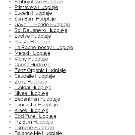
Embryolisse Hudpleje
Primavera Hudpleje
Eucerin Hudpleje
Sun Bum Hudpleje
Gave Til Hende Hudpleje
Sol De Janeiro Hudpleje
Evolve Hudpleje
Rilastil Hudpleje
La Roche-posay Hudpleje
Meraki Hudpleje
Vichy Hudpleje
Coohé Hudpleje
Zenz Organic Hudpleje
Caudalie Hudpleje
Zenz Hudpleje
Juhldal Hudpleje
Nivea Hudpleje
Bepanthen Hudpleje
Lancaster Hudpleje
Kraes Hudpleje
Cbd Pure Hudpleje
Piz Buin Hudpleje
Lumene Hudpleje
Balance Me Hudpleje