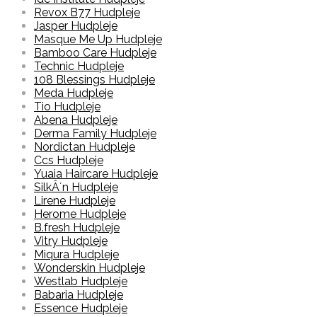
Revox B77 Hudpleje
Jasper Hudpleje
Masque Me Up Hudpleje
Bamboo Care Hudpleje
Technic Hudpleje
108 Blessings Hudpleje
Meda Hudpleje
Tio Hudpleje
Abena Hudpleje
Derma Family Hudpleje
Nordictan Hudpleje
Ccs Hudpleje
Yuaia Haircare Hudpleje
SilkÂ´n Hudpleje
Lirene Hudpleje
Herome Hudpleje
B.fresh Hudpleje
Vitry Hudpleje
Miqura Hudpleje
Wonderskin Hudpleje
Westlab Hudpleje
Babaria Hudpleje
Essence Hudpleje