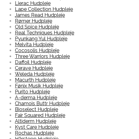
Lierac Hudpleje
Lape Collection Hudpleje
James Read Hudpleje
Rømer Hudpleje
Old Spice Hudpleje
Real Techniques Hudpleje
Pyunkang Yul Hudpleje
Melvita Hudpleje
Cocosolis Hudpleje
Three Warriors Hudpleje
Daffoil Hudpleje
Cerave Hudpleje
Weleda Hudpleje
Macurth Hudpleje
Fønix Musik Hudpleje
Purito Hudpleje
A-derma Hudpleje
Chamois Buttr Hudpleje
Bioselect Hudpleje
Fair Squared Hudpleje
Altiderm Hudpleje
Kyst Care Hudpleje
Rochas Hudpleje
Hårstopp Hudpleje