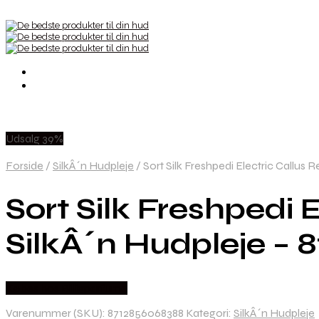
Udsalg 39%
Forside
/
SilkÂ´n Hudpleje
/
Sort Silk Freshpedi Electric Callus
Sort Silk Freshpedi
SilkÂ´n Hudpleje –
Købes hos Billigparfume
Varenummer (SKU):
8712856068388
Kategori:
SilkÂ´n Hudpleje