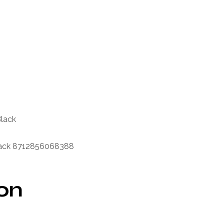
Black
-black 8712856068388
ion