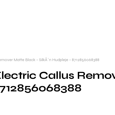
 Remover Matte Black – SilkÂ´n Hudpleje – 8712856068388
 Electric Callus Remo
 8712856068388