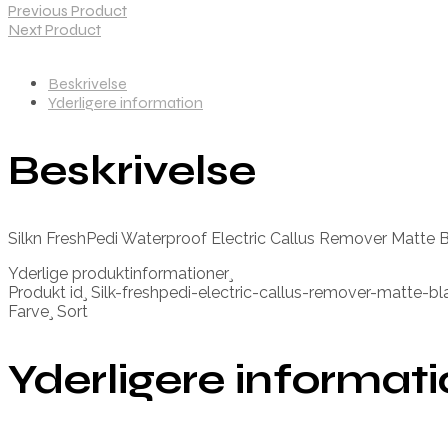
Previous Product
Next Product
Beskrivelse
Yderligere information
Beskrivelse
Silkn FreshPedi Waterproof Electric Callus Remover Matte 
Yderlige produktinformationer¸
Produkt id¸ Silk-freshpedi-electric-callus-remover-matte
Farve¸ Sort
Yderligere informat