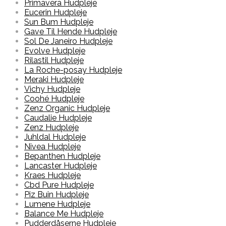
Primavera Hudpleje
Eucerin Hudpleje
Sun Bum Hudpleje
Gave Til Hende Hudpleje
Sol De Janeiro Hudpleje
Evolve Hudpleje
Rilastil Hudpleje
La Roche-posay Hudpleje
Meraki Hudpleje
Vichy Hudpleje
Coohé Hudpleje
Zenz Organic Hudpleje
Caudalie Hudpleje
Zenz Hudpleje
Juhldal Hudpleje
Nivea Hudpleje
Bepanthen Hudpleje
Lancaster Hudpleje
Kraes Hudpleje
Cbd Pure Hudpleje
Piz Buin Hudpleje
Lumene Hudpleje
Balance Me Hudpleje
Pudderdåserne Hudpleje