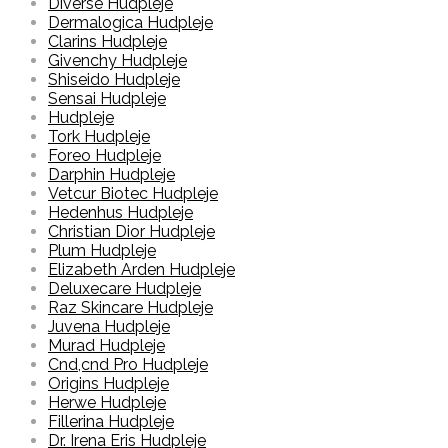
Diverse Hudpleje
Dermalogica Hudpleje
Clarins Hudpleje
Givenchy Hudpleje
Shiseido Hudpleje
Sensai Hudpleje
Hudpleje
Tork Hudpleje
Foreo Hudpleje
Darphin Hudpleje
Vetcur Biotec Hudpleje
Hedenhus Hudpleje
Christian Dior Hudpleje
Plum Hudpleje
Elizabeth Arden Hudpleje
Deluxecare Hudpleje
Raz Skincare Hudpleje
Juvena Hudpleje
Murad Hudpleje
Cnd,cnd Pro Hudpleje
Origins Hudpleje
Herwe Hudpleje
Fillerina Hudpleje
Dr. Irena Eris Hudpleje