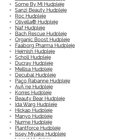
Some By Mi Hudpleje
Sanzi Beauty Hudpleje
Roc Hudpleje
Olivella® Hudpleje
Naf Hudpleje
Bach Rescue Hudpleje
Organic Boost Hudpleje
Faaborg Pharma Hudpleje
Heimish Hudpleje
Scholl Hudpleje
Ducray Hudpleje
Mellisa Hudpleje
Decubal Hudpleje
Paco Rabanne Hudpleje
AvÃ¨ne Hudpleje
Korres Hudpleje
Beauty Bear Hudpleje
Ida Warg Hudpleje
Hickap Hudpleje
Manyo Hudpleje
Nurme Hudpleje
Plantforce Hudpleje
Issey Miyake Hudpleje