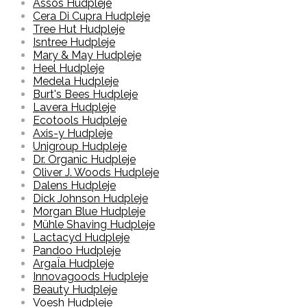
Assos Hudpleje
Cera Di Cupra Hudpleje
Tree Hut Hudpleje
Isntree Hudpleje
Mary & May Hudpleje
Heel Hudpleje
Medela Hudpleje
Burt's Bees Hudpleje
Lavera Hudpleje
Ecotools Hudpleje
Axis-y Hudpleje
Unigroup Hudpleje
Dr. Organic Hudpleje
Oliver J. Woods Hudpleje
Dalens Hudpleje
Dick Johnson Hudpleje
Morgan Blue Hudpleje
Mühle Shaving Hudpleje
Lactacyd Hudpleje
Pandoo Hudpleje
ArgaÏa Hudpleje
Innovagoods Hudpleje
Beauty Hudpleje
Voesh Hudpleje