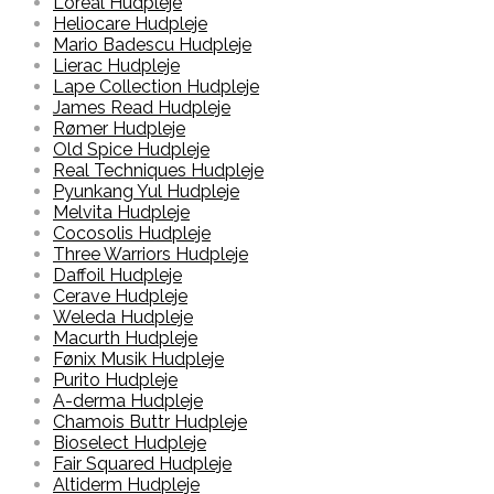
Loreal Hudpleje
Heliocare Hudpleje
Mario Badescu Hudpleje
Lierac Hudpleje
Lape Collection Hudpleje
James Read Hudpleje
Rømer Hudpleje
Old Spice Hudpleje
Real Techniques Hudpleje
Pyunkang Yul Hudpleje
Melvita Hudpleje
Cocosolis Hudpleje
Three Warriors Hudpleje
Daffoil Hudpleje
Cerave Hudpleje
Weleda Hudpleje
Macurth Hudpleje
Fønix Musik Hudpleje
Purito Hudpleje
A-derma Hudpleje
Chamois Buttr Hudpleje
Bioselect Hudpleje
Fair Squared Hudpleje
Altiderm Hudpleje