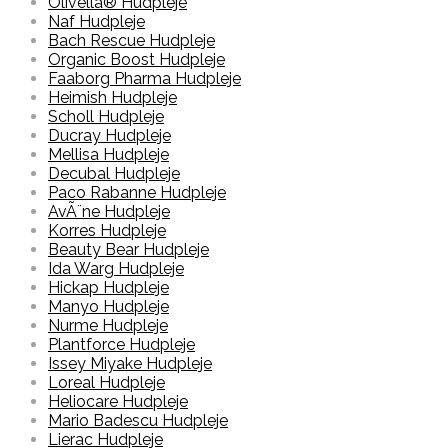
Olivella® Hudpleje
Naf Hudpleje
Bach Rescue Hudpleje
Organic Boost Hudpleje
Faaborg Pharma Hudpleje
Heimish Hudpleje
Scholl Hudpleje
Ducray Hudpleje
Mellisa Hudpleje
Decubal Hudpleje
Paco Rabanne Hudpleje
AvÃ¨ne Hudpleje
Korres Hudpleje
Beauty Bear Hudpleje
Ida Warg Hudpleje
Hickap Hudpleje
Manyo Hudpleje
Nurme Hudpleje
Plantforce Hudpleje
Issey Miyake Hudpleje
Loreal Hudpleje
Heliocare Hudpleje
Mario Badescu Hudpleje
Lierac Hudpleje