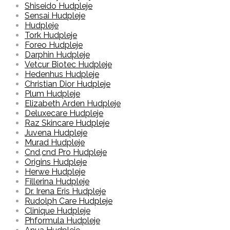
Shiseido Hudpleje
Sensai Hudpleje
Hudpleje
Tork Hudpleje
Foreo Hudpleje
Darphin Hudpleje
Vetcur Biotec Hudpleje
Hedenhus Hudpleje
Christian Dior Hudpleje
Plum Hudpleje
Elizabeth Arden Hudpleje
Deluxecare Hudpleje
Raz Skincare Hudpleje
Juvena Hudpleje
Murad Hudpleje
Cnd,cnd Pro Hudpleje
Origins Hudpleje
Herwe Hudpleje
Fillerina Hudpleje
Dr. Irena Eris Hudpleje
Rudolph Care Hudpleje
Clinique Hudpleje
Phformula Hudpleje