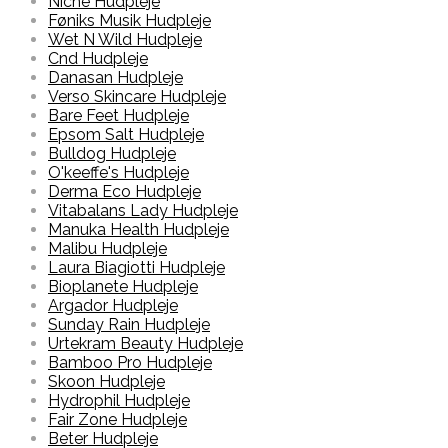
Niche Hudpleje
Føniks Musik Hudpleje
Wet N Wild Hudpleje
Cnd Hudpleje
Danasan Hudpleje
Verso Skincare Hudpleje
Bare Feet Hudpleje
Epsom Salt Hudpleje
Bulldog Hudpleje
O'keeffe's Hudpleje
Derma Eco Hudpleje
Vitabalans Lady Hudpleje
Manuka Health Hudpleje
Malibu Hudpleje
Laura Biagiotti Hudpleje
Bioplanete Hudpleje
Argador Hudpleje
Sunday Rain Hudpleje
Urtekram Beauty Hudpleje
Bamboo Pro Hudpleje
Skoon Hudpleje
Hydrophil Hudpleje
Fair Zone Hudpleje
Beter Hudpleje