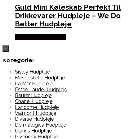
Guld Mini Køleskab Perfekt Til
Drikkevarer Hudpleje – We Do
Better Hudpleje
Købes hos Wedobetter
×
Kategorier
Sisley Hudpleje
Mesoestetic Hudpleje
La Mer Hudpleje
Estee Lauder Hudpleje
Beurer Hudpleje
Chanel Hudpleje
Lancome Hudpleje
Valmont Hudpleje
Diverse Hudpleje
Dermalogica Hudpleje
Clarins Hudpleje
Givenchy Hudpleje