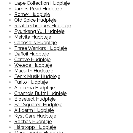
Lape Collection Hudpleje
James Read Hudpleje
Rømer Hudpleje
Old Spice Hudpleje
Real Techniques Hudpleje
Pyunkang Yul Hudpleje
Melvita Hudpleje
Cocosolis Hudpleje
Three Warriors Hudpleje
Daffoil Hudpleje
Cerave Hudpleje
Weleda Hudpleje
Macurth Hudpleje
Fønix Musik Hudpleje
Purito Hudpleje
A-derma Hudpleje
Chamois Buttr Hudpleje
Bioselect Hudpleje
Fair Squared Hudpleje
Altiderm Hudpleje
Kyst Care Hudpleje
Rochas Hudpleje
Hårstopp Hudpleje
Marc Jacobs Hudpleje