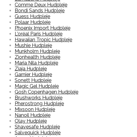
Comme Deux Hudpleje
Bondi Sands Hudpleje
Guess Hudpleje
Polaar Hudpleje
Phoenix Import Hudpleje
L'oréal Paris Hudpleje
Hawaiian Tropic Hudpleje
Mushie Hudpleje
Munkholm Hudpleje
Zionhealth Hudpleje
Maria Nila Hudpleje
Ziaja Hudpleje
Garnier Hudpleje
Sonett Hudpleje
Magic Gel Hudpleje
Gosh Copenhagen Hudpleje
Brushworks Hudpleje
Pherostrong Hudpleje
Mixsoon Hudpleje
Nanoil Hudpleje
Olay Hudpleje
Shavesafe Hudpleje
Salvequick Hudpleje