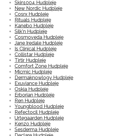
Skin1004 Hudpleje
New Nordic Hudpleje
Cosrx Hudpleje
Rituals Hudpleje
Kanebo Hudpleje
Silk'n Hudpleje
Cosmoveda Hudpleje
Jane Iredale Hudpleje
Is Clinical Hudpleje
Collistar Hudpleje
Tirtir Hudpleje
Comfort Zone Hudpleje
Micmic Hudpleje
Dermaknowlogy Hudpleje
Exuviance Hudpleje
Oskia Hudpleje
Erborian Hudpleje
Ren Hudpleje
Youngblood Hudpleje
Refectocil Hudpleje
Urtegaarden Hudpleje
Kenzo Hudpleje
Sesderma Hudpleje
Declare Hudpleje