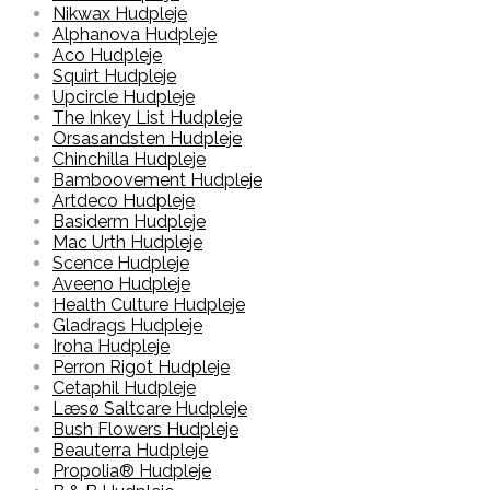
Nikwax Hudpleje
Alphanova Hudpleje
Aco Hudpleje
Squirt Hudpleje
Upcircle Hudpleje
The Inkey List Hudpleje
Orsasandsten Hudpleje
Chinchilla Hudpleje
Bamboovement Hudpleje
Artdeco Hudpleje
Basiderm Hudpleje
Mac Urth Hudpleje
Scence Hudpleje
Aveeno Hudpleje
Health Culture Hudpleje
Gladrags Hudpleje
Iroha Hudpleje
Perron Rigot Hudpleje
Cetaphil Hudpleje
Læsø Saltcare Hudpleje
Bush Flowers Hudpleje
Beauterra Hudpleje
Propolia® Hudpleje