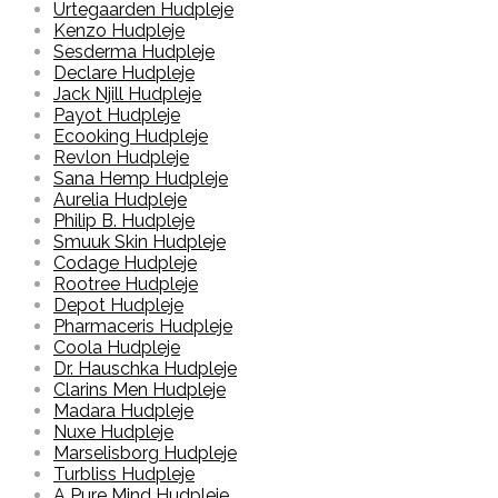
Urtegaarden Hudpleje
Kenzo Hudpleje
Sesderma Hudpleje
Declare Hudpleje
Jack Njill Hudpleje
Payot Hudpleje
Ecooking Hudpleje
Revlon Hudpleje
Sana Hemp Hudpleje
Aurelia Hudpleje
Philip B. Hudpleje
Smuuk Skin Hudpleje
Codage Hudpleje
Rootree Hudpleje
Depot Hudpleje
Pharmaceris Hudpleje
Coola Hudpleje
Dr. Hauschka Hudpleje
Clarins Men Hudpleje
Madara Hudpleje
Nuxe Hudpleje
Marselisborg Hudpleje
Turbliss Hudpleje
A Pure Mind Hudpleje