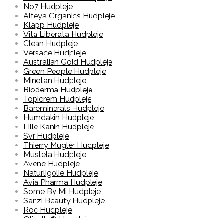
No7 Hudpleje
Alteya Organics Hudpleje
Klapp Hudpleje
Vita Liberata Hudpleje
Clean Hudpleje
Versace Hudpleje
Australian Gold Hudpleje
Green People Hudpleje
Minetan Hudpleje
Bioderma Hudpleje
Topicrem Hudpleje
Bareminerals Hudpleje
Humdakin Hudpleje
Lille Kanin Hudpleje
Svr Hudpleje
Thierry Mugler Hudpleje
Mustela Hudpleje
Avene Hudpleje
Naturligolie Hudpleje
Avia Pharma Hudpleje
Some By Mi Hudpleje
Sanzi Beauty Hudpleje
Roc Hudpleje