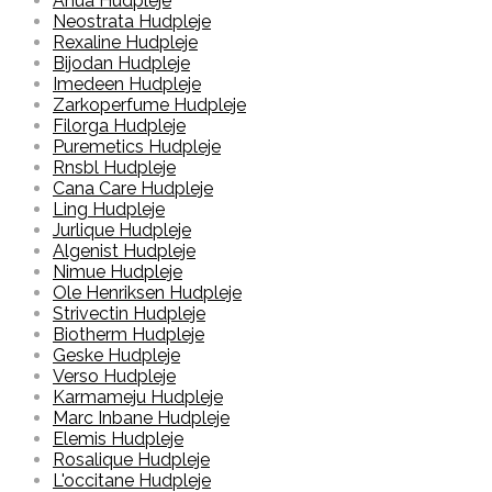
Anua Hudpleje
Neostrata Hudpleje
Rexaline Hudpleje
Bijodan Hudpleje
Imedeen Hudpleje
Zarkoperfume Hudpleje
Filorga Hudpleje
Puremetics Hudpleje
Rnsbl Hudpleje
Cana Care Hudpleje
Ling Hudpleje
Jurlique Hudpleje
Algenist Hudpleje
Nimue Hudpleje
Ole Henriksen Hudpleje
Strivectin Hudpleje
Biotherm Hudpleje
Geske Hudpleje
Verso Hudpleje
Karmameju Hudpleje
Marc Inbane Hudpleje
Elemis Hudpleje
Rosalique Hudpleje
L'occitane Hudpleje