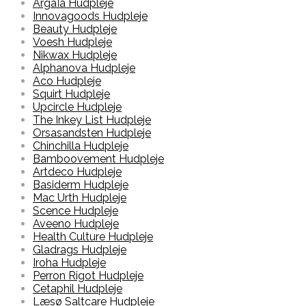
ArgaÏa Hudpleje
Innovagoods Hudpleje
Beauty Hudpleje
Voesh Hudpleje
Nikwax Hudpleje
Alphanova Hudpleje
Aco Hudpleje
Squirt Hudpleje
Upcircle Hudpleje
The Inkey List Hudpleje
Orsasandsten Hudpleje
Chinchilla Hudpleje
Bamboovement Hudpleje
Artdeco Hudpleje
Basiderm Hudpleje
Mac Urth Hudpleje
Scence Hudpleje
Aveeno Hudpleje
Health Culture Hudpleje
Gladrags Hudpleje
Iroha Hudpleje
Perron Rigot Hudpleje
Cetaphil Hudpleje
Læsø Saltcare Hudpleje