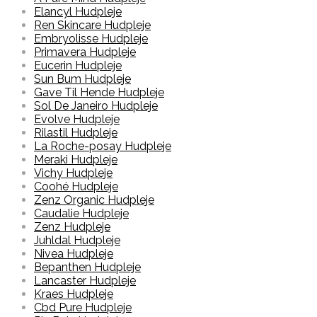
Elancyl Hudpleje
Ren Skincare Hudpleje
Embryolisse Hudpleje
Primavera Hudpleje
Eucerin Hudpleje
Sun Bum Hudpleje
Gave Til Hende Hudpleje
Sol De Janeiro Hudpleje
Evolve Hudpleje
Rilastil Hudpleje
La Roche-posay Hudpleje
Meraki Hudpleje
Vichy Hudpleje
Coohé Hudpleje
Zenz Organic Hudpleje
Caudalie Hudpleje
Zenz Hudpleje
Juhldal Hudpleje
Nivea Hudpleje
Bepanthen Hudpleje
Lancaster Hudpleje
Kraes Hudpleje
Cbd Pure Hudpleje