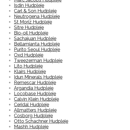
Isdin Hudpleje
Carl & Son Hudpleje
Neutrogena Hudpleje
St Moriz Hudpleje
Sitre Hudpleje
Bio-oil Hudpleje
Sachajuan Hudpleje
Bellamianta Hudpleje
Purito Seoul Hudpleje
Oxd Hudpleje
Tweezerman Hudpleje
Lito Hudpleje
Klairs Hudpleje
Idun Minerals Hudpleje
Remescar Hudpleje
Argandia Hudpleje
Locobase Hudpleje
Calvin Klein Hudpleje
Ceridal Hudpleje
Allmatters Hudpleje
Cosborg Hudpleje
Otto Schachner Hudpleje
Mashh Hudpleje