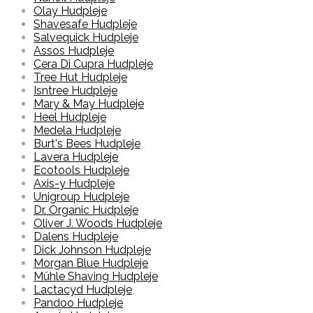
Olay Hudpleje
Shavesafe Hudpleje
Salvequick Hudpleje
Assos Hudpleje
Cera Di Cupra Hudpleje
Tree Hut Hudpleje
Isntree Hudpleje
Mary & May Hudpleje
Heel Hudpleje
Medela Hudpleje
Burt's Bees Hudpleje
Lavera Hudpleje
Ecotools Hudpleje
Axis-y Hudpleje
Unigroup Hudpleje
Dr. Organic Hudpleje
Oliver J. Woods Hudpleje
Dalens Hudpleje
Dick Johnson Hudpleje
Morgan Blue Hudpleje
Mühle Shaving Hudpleje
Lactacyd Hudpleje
Pandoo Hudpleje