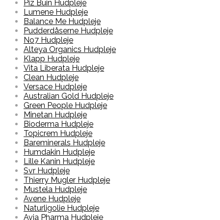
Piz Buin Hudpleje
Lumene Hudpleje
Balance Me Hudpleje
Pudderdåserne Hudpleje
No7 Hudpleje
Alteya Organics Hudpleje
Klapp Hudpleje
Vita Liberata Hudpleje
Clean Hudpleje
Versace Hudpleje
Australian Gold Hudpleje
Green People Hudpleje
Minetan Hudpleje
Bioderma Hudpleje
Topicrem Hudpleje
Bareminerals Hudpleje
Humdakin Hudpleje
Lille Kanin Hudpleje
Svr Hudpleje
Thierry Mugler Hudpleje
Mustela Hudpleje
Avene Hudpleje
Naturligolie Hudpleje
Avia Pharma Hudpleje