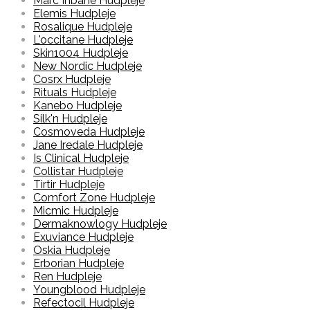
Marc Inbane Hudpleje
Elemis Hudpleje
Rosalique Hudpleje
L'occitane Hudpleje
Skin1004 Hudpleje
New Nordic Hudpleje
Cosrx Hudpleje
Rituals Hudpleje
Kanebo Hudpleje
Silk'n Hudpleje
Cosmoveda Hudpleje
Jane Iredale Hudpleje
Is Clinical Hudpleje
Collistar Hudpleje
Tirtir Hudpleje
Comfort Zone Hudpleje
Micmic Hudpleje
Dermaknowlogy Hudpleje
Exuviance Hudpleje
Oskia Hudpleje
Erborian Hudpleje
Ren Hudpleje
Youngblood Hudpleje
Refectocil Hudpleje