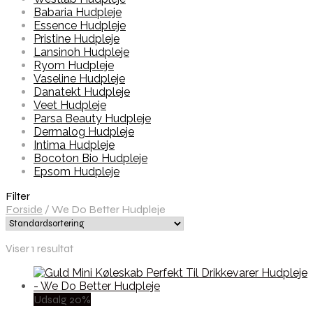
Babaria Hudpleje
Essence Hudpleje
Pristine Hudpleje
Lansinoh Hudpleje
Ryom Hudpleje
Vaseline Hudpleje
Danatekt Hudpleje
Veet Hudpleje
Parsa Beauty Hudpleje
Dermalog Hudpleje
Intima Hudpleje
Bocoton Bio Hudpleje
Epsom Hudpleje
Filter
Forside
/
We Do Better Hudpleje
Viser 1 resultat
Udsalg 20%