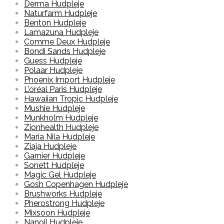
Derma Hudpleje
Naturfarm Hudpleje
Benton Hudpleje
Lamazuna Hudpleje
Comme Deux Hudpleje
Bondi Sands Hudpleje
Guess Hudpleje
Polaar Hudpleje
Phoenix Import Hudpleje
L'oréal Paris Hudpleje
Hawaiian Tropic Hudpleje
Mushie Hudpleje
Munkholm Hudpleje
Zionhealth Hudpleje
Maria Nila Hudpleje
Ziaja Hudpleje
Garnier Hudpleje
Sonett Hudpleje
Magic Gel Hudpleje
Gosh Copenhagen Hudpleje
Brushworks Hudpleje
Pherostrong Hudpleje
Mixsoon Hudpleje
Nanoil Hudpleje