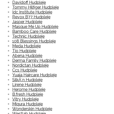
Davidoff Hudpleje
Tommy Hilfiger Hudpleje
Idc Institute Hudpleje
Revox B77 Hudpleje
Jasper Hudpleje
Masque Me Up Hudpleje
Bamboo Care Hudpleje
Technic Hudpleje
108 Blessings Hudpleje
Meda Hudpleje
Tio Hudpleje
Abena Hudpleje
Derma Family Hudpleje
Nordictan Hudpleje
Ccs Hudpleje
Yuaia Haircare Hudpleje
SilkÂ´n Hudpleje
Lirene Hudpleje
Herome Hudpleje
B.fresh Hudpleje
Vitry Hudpleje
Miqura Hudpleje
Wonderskin Hudpleje
Westlab Hudpleje