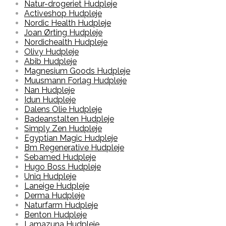
Natur-drogeriet Hudpleje
Activeshop Hudpleje
Nordic Health Hudpleje
Joan Ørting Hudpleje
Nordichealth Hudpleje
Olivy Hudpleje
Abib Hudpleje
Magnesium Goods Hudpleje
Muusmann Forlag Hudpleje
Nan Hudpleje
Idun Hudpleje
Dalens Olie Hudpleje
Badeanstalten Hudpleje
Simply Zen Hudpleje
Egyptian Magic Hudpleje
Bm Regenerative Hudpleje
Sebamed Hudpleje
Hugo Boss Hudpleje
Uniq Hudpleje
Laneige Hudpleje
Derma Hudpleje
Naturfarm Hudpleje
Benton Hudpleje
Lamazuna Hudpleje