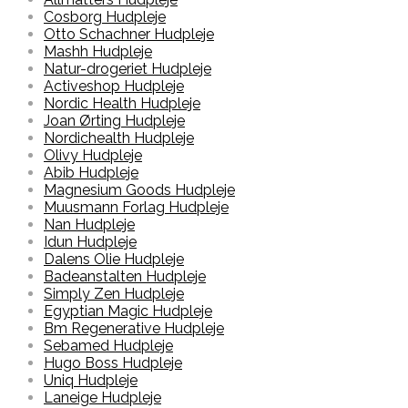
Cosborg Hudpleje
Otto Schachner Hudpleje
Mashh Hudpleje
Natur-drogeriet Hudpleje
Activeshop Hudpleje
Nordic Health Hudpleje
Joan Ørting Hudpleje
Nordichealth Hudpleje
Olivy Hudpleje
Abib Hudpleje
Magnesium Goods Hudpleje
Muusmann Forlag Hudpleje
Nan Hudpleje
Idun Hudpleje
Dalens Olie Hudpleje
Badeanstalten Hudpleje
Simply Zen Hudpleje
Egyptian Magic Hudpleje
Bm Regenerative Hudpleje
Sebamed Hudpleje
Hugo Boss Hudpleje
Uniq Hudpleje
Laneige Hudpleje