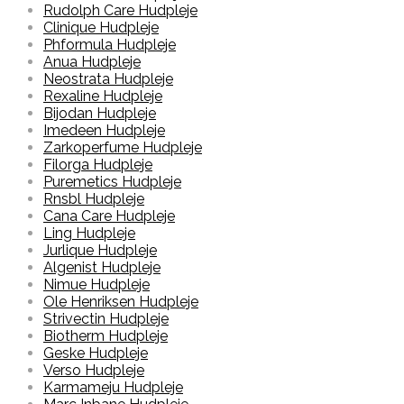
Rudolph Care Hudpleje
Clinique Hudpleje
Phformula Hudpleje
Anua Hudpleje
Neostrata Hudpleje
Rexaline Hudpleje
Bijodan Hudpleje
Imedeen Hudpleje
Zarkoperfume Hudpleje
Filorga Hudpleje
Puremetics Hudpleje
Rnsbl Hudpleje
Cana Care Hudpleje
Ling Hudpleje
Jurlique Hudpleje
Algenist Hudpleje
Nimue Hudpleje
Ole Henriksen Hudpleje
Strivectin Hudpleje
Biotherm Hudpleje
Geske Hudpleje
Verso Hudpleje
Karmameju Hudpleje