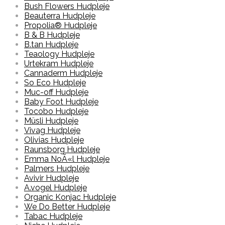
Bush Flowers Hudpleje
Beauterra Hudpleje
Propolia® Hudpleje
B & B Hudpleje
B.tan Hudpleje
Teaology Hudpleje
Urtekram Hudpleje
Cannaderm Hudpleje
So Eco Hudpleje
Muc-off Hudpleje
Baby Foot Hudpleje
Tocobo Hudpleje
Müsli Hudpleje
Vivag Hudpleje
Olivias Hudpleje
Raunsborg Hudpleje
Emma NoÃ«l Hudpleje
Palmers Hudpleje
Avivir Hudpleje
A.vogel Hudpleje
Organic Konjac Hudpleje
We Do Better Hudpleje
Tabac Hudpleje