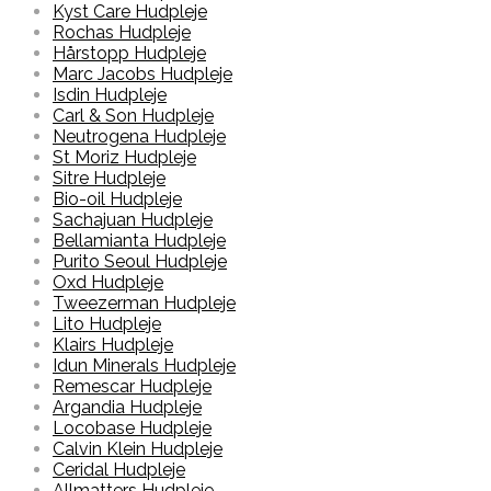
Kyst Care Hudpleje
Rochas Hudpleje
Hårstopp Hudpleje
Marc Jacobs Hudpleje
Isdin Hudpleje
Carl & Son Hudpleje
Neutrogena Hudpleje
St Moriz Hudpleje
Sitre Hudpleje
Bio-oil Hudpleje
Sachajuan Hudpleje
Bellamianta Hudpleje
Purito Seoul Hudpleje
Oxd Hudpleje
Tweezerman Hudpleje
Lito Hudpleje
Klairs Hudpleje
Idun Minerals Hudpleje
Remescar Hudpleje
Argandia Hudpleje
Locobase Hudpleje
Calvin Klein Hudpleje
Ceridal Hudpleje
Allmatters Hudpleje