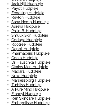
Jack Njill Hudpleje
Payot Hudpleje
Ecooking Hudpleje
Revlon Hudpleje
Sana Hemp Hudpleje
Aurelia Hudpleje
Philip B. Hudpleje
Smuuk Skin Hudpleje
Codage Hudpleje
Rootree Hudpleje
Depot Hudpleje
Pharmaceris Hudpleje
Coola Hudpleje
Dr. Hauschka Hudpleje
Clarins Men Hudpleje
Madara Hudpleje
Nuxe Hudpleje
Marselisborg Hudpleje
Turbliss Hudpleje
A Pure Mind Hudpleje
Elancyl Hudpleje
Ren Skincare Hudpleje
Embryolisse Hudpleje