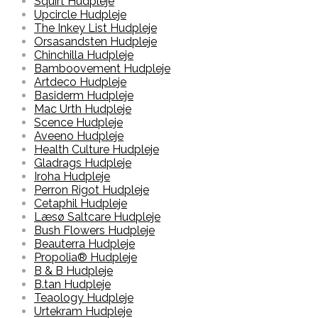
Squirt Hudpleje
Upcircle Hudpleje
The Inkey List Hudpleje
Orsasandsten Hudpleje
Chinchilla Hudpleje
Bamboovement Hudpleje
Artdeco Hudpleje
Basiderm Hudpleje
Mac Urth Hudpleje
Scence Hudpleje
Aveeno Hudpleje
Health Culture Hudpleje
Gladrags Hudpleje
Iroha Hudpleje
Perron Rigot Hudpleje
Cetaphil Hudpleje
Læsø Saltcare Hudpleje
Bush Flowers Hudpleje
Beauterra Hudpleje
Propolia® Hudpleje
B & B Hudpleje
B.tan Hudpleje
Teaology Hudpleje
Urtekram Hudpleje