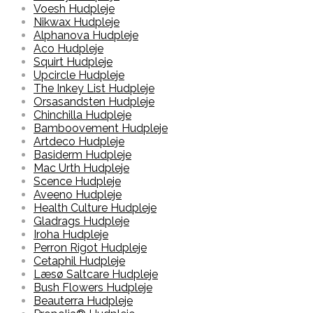
Voesh Hudpleje
Nikwax Hudpleje
Alphanova Hudpleje
Aco Hudpleje
Squirt Hudpleje
Upcircle Hudpleje
The Inkey List Hudpleje
Orsasandsten Hudpleje
Chinchilla Hudpleje
Bamboovement Hudpleje
Artdeco Hudpleje
Basiderm Hudpleje
Mac Urth Hudpleje
Scence Hudpleje
Aveeno Hudpleje
Health Culture Hudpleje
Gladrags Hudpleje
Iroha Hudpleje
Perron Rigot Hudpleje
Cetaphil Hudpleje
Læsø Saltcare Hudpleje
Bush Flowers Hudpleje
Beauterra Hudpleje