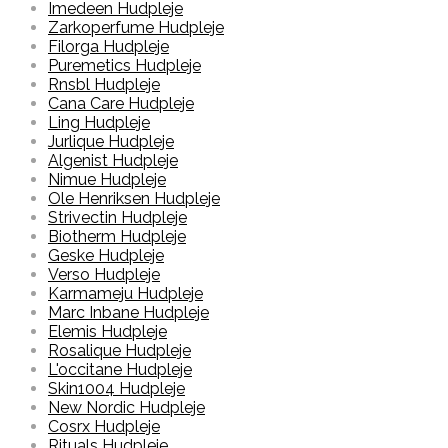
Imedeen Hudpleje
Zarkoperfume Hudpleje
Filorga Hudpleje
Puremetics Hudpleje
Rnsbl Hudpleje
Cana Care Hudpleje
Ling Hudpleje
Jurlique Hudpleje
Algenist Hudpleje
Nimue Hudpleje
Ole Henriksen Hudpleje
Strivectin Hudpleje
Biotherm Hudpleje
Geske Hudpleje
Verso Hudpleje
Karmameju Hudpleje
Marc Inbane Hudpleje
Elemis Hudpleje
Rosalique Hudpleje
L'occitane Hudpleje
Skin1004 Hudpleje
New Nordic Hudpleje
Cosrx Hudpleje
Rituals Hudpleje