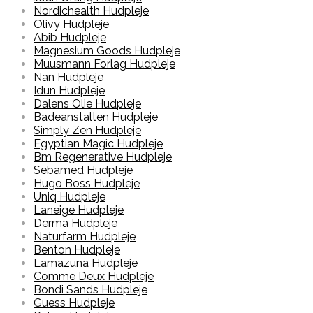
Nordichealth Hudpleje
Olivy Hudpleje
Abib Hudpleje
Magnesium Goods Hudpleje
Muusmann Forlag Hudpleje
Nan Hudpleje
Idun Hudpleje
Dalens Olie Hudpleje
Badeanstalten Hudpleje
Simply Zen Hudpleje
Egyptian Magic Hudpleje
Bm Regenerative Hudpleje
Sebamed Hudpleje
Hugo Boss Hudpleje
Uniq Hudpleje
Laneige Hudpleje
Derma Hudpleje
Naturfarm Hudpleje
Benton Hudpleje
Lamazuna Hudpleje
Comme Deux Hudpleje
Bondi Sands Hudpleje
Guess Hudpleje