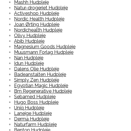
Mashh Hudpleje
Natur-drogeriet Hudpleje
Activeshop Hudpleje
Nordic Health Hudpleje
Joan Ørting Hudpleje
Nordichealth Hudpleje
Olivy Hudpleje
Abib Hudpleje
Magnesium Goods Hudpleje
Muusmann Forlag Hudpleje
Nan Hudpleje
Idun Hudpleje
Dalens Olie Hudpleje
Badeanstalten Hudpleje
Simply Zen Hudpleje
Egyptian Magic Hudpleje
Bm Regenerative Hudpleje
Sebamed Hudpleje
Hugo Boss Hudpleje
Uniq Hudpleje
Laneige Hudpleje
Derma Hudpleje
Naturfarm Hudpleje
Benton Hudpleje