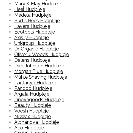
Mary & May Hudpleje
Heel Hudpleje
Medela Hudpleje
Burt's Bees Hudpleje
Lavera Hudpleje
Ecotools Hudpleje
Axis-y Hudpleje
Unigroup Hudpleje
Dr. Organic Hudpleje
Oliver J. Woods Hudpleje
Dalens Hudpleje
Dick Johnson Hudpleje
Morgan Blue Hudpleje
Mühle Shaving Hudpleje
Lactacyd Hudpleje
Pandoo Hudpleje
ArgaÏa Hudpleje
Innovagoods Hudpleje
Beauty Hudpleje
Voesh Hudpleje
Nikwax Hudpleje
Alphanova Hudpleje
Aco Hudpleje