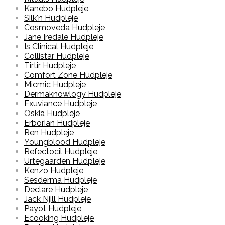
Kanebo Hudpleje
Silk'n Hudpleje
Cosmoveda Hudpleje
Jane Iredale Hudpleje
Is Clinical Hudpleje
Collistar Hudpleje
Tirtir Hudpleje
Comfort Zone Hudpleje
Micmic Hudpleje
Dermaknowlogy Hudpleje
Exuviance Hudpleje
Oskia Hudpleje
Erborian Hudpleje
Ren Hudpleje
Youngblood Hudpleje
Refectocil Hudpleje
Urtegaarden Hudpleje
Kenzo Hudpleje
Sesderma Hudpleje
Declare Hudpleje
Jack Njill Hudpleje
Payot Hudpleje
Ecooking Hudpleje