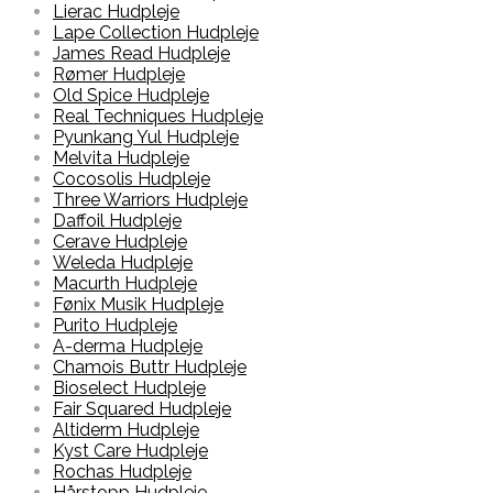
Lierac Hudpleje
Lape Collection Hudpleje
James Read Hudpleje
Rømer Hudpleje
Old Spice Hudpleje
Real Techniques Hudpleje
Pyunkang Yul Hudpleje
Melvita Hudpleje
Cocosolis Hudpleje
Three Warriors Hudpleje
Daffoil Hudpleje
Cerave Hudpleje
Weleda Hudpleje
Macurth Hudpleje
Fønix Musik Hudpleje
Purito Hudpleje
A-derma Hudpleje
Chamois Buttr Hudpleje
Bioselect Hudpleje
Fair Squared Hudpleje
Altiderm Hudpleje
Kyst Care Hudpleje
Rochas Hudpleje
Hårstopp Hudpleje