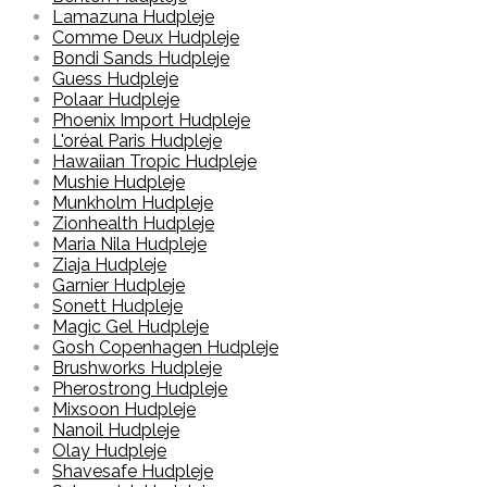
Lamazuna Hudpleje
Comme Deux Hudpleje
Bondi Sands Hudpleje
Guess Hudpleje
Polaar Hudpleje
Phoenix Import Hudpleje
L'oréal Paris Hudpleje
Hawaiian Tropic Hudpleje
Mushie Hudpleje
Munkholm Hudpleje
Zionhealth Hudpleje
Maria Nila Hudpleje
Ziaja Hudpleje
Garnier Hudpleje
Sonett Hudpleje
Magic Gel Hudpleje
Gosh Copenhagen Hudpleje
Brushworks Hudpleje
Pherostrong Hudpleje
Mixsoon Hudpleje
Nanoil Hudpleje
Olay Hudpleje
Shavesafe Hudpleje