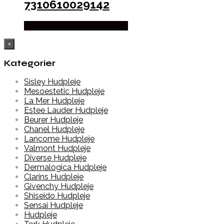
7310610029142
Købes hos Ren-velvaereshop
×
Kategorier
Sisley Hudpleje
Mesoestetic Hudpleje
La Mer Hudpleje
Estee Lauder Hudpleje
Beurer Hudpleje
Chanel Hudpleje
Lancome Hudpleje
Valmont Hudpleje
Diverse Hudpleje
Dermalogica Hudpleje
Clarins Hudpleje
Givenchy Hudpleje
Shiseido Hudpleje
Sensai Hudpleje
Hudpleje