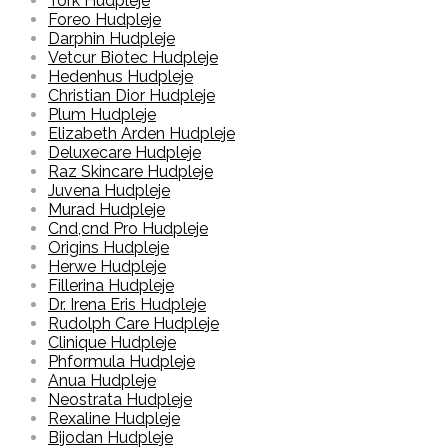
Tork Hudpleje
Foreo Hudpleje
Darphin Hudpleje
Vetcur Biotec Hudpleje
Hedenhus Hudpleje
Christian Dior Hudpleje
Plum Hudpleje
Elizabeth Arden Hudpleje
Deluxecare Hudpleje
Raz Skincare Hudpleje
Juvena Hudpleje
Murad Hudpleje
Cnd,cnd Pro Hudpleje
Origins Hudpleje
Herwe Hudpleje
Fillerina Hudpleje
Dr. Irena Eris Hudpleje
Rudolph Care Hudpleje
Clinique Hudpleje
Phformula Hudpleje
Anua Hudpleje
Neostrata Hudpleje
Rexaline Hudpleje
Bijodan Hudpleje