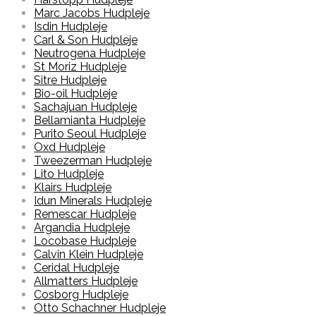
Marc Jacobs Hudpleje
Isdin Hudpleje
Carl & Son Hudpleje
Neutrogena Hudpleje
St Moriz Hudpleje
Sitre Hudpleje
Bio-oil Hudpleje
Sachajuan Hudpleje
Bellamianta Hudpleje
Purito Seoul Hudpleje
Oxd Hudpleje
Tweezerman Hudpleje
Lito Hudpleje
Klairs Hudpleje
Idun Minerals Hudpleje
Remescar Hudpleje
Argandia Hudpleje
Locobase Hudpleje
Calvin Klein Hudpleje
Ceridal Hudpleje
Allmatters Hudpleje
Cosborg Hudpleje
Otto Schachner Hudpleje