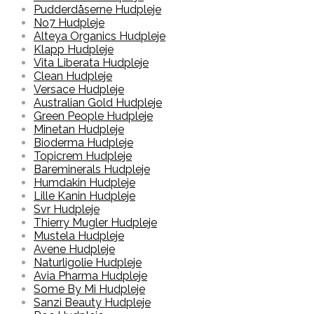
Pudderdåserne Hudpleje
No7 Hudpleje
Alteya Organics Hudpleje
Klapp Hudpleje
Vita Liberata Hudpleje
Clean Hudpleje
Versace Hudpleje
Australian Gold Hudpleje
Green People Hudpleje
Minetan Hudpleje
Bioderma Hudpleje
Topicrem Hudpleje
Bareminerals Hudpleje
Humdakin Hudpleje
Lille Kanin Hudpleje
Svr Hudpleje
Thierry Mugler Hudpleje
Mustela Hudpleje
Avene Hudpleje
Naturligolie Hudpleje
Avia Pharma Hudpleje
Some By Mi Hudpleje
Sanzi Beauty Hudpleje