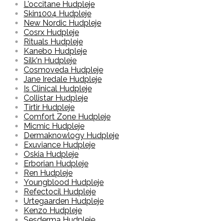
L'occitane Hudpleje
Skin1004 Hudpleje
New Nordic Hudpleje
Cosrx Hudpleje
Rituals Hudpleje
Kanebo Hudpleje
Silk'n Hudpleje
Cosmoveda Hudpleje
Jane Iredale Hudpleje
Is Clinical Hudpleje
Collistar Hudpleje
Tirtir Hudpleje
Comfort Zone Hudpleje
Micmic Hudpleje
Dermaknowlogy Hudpleje
Exuviance Hudpleje
Oskia Hudpleje
Erborian Hudpleje
Ren Hudpleje
Youngblood Hudpleje
Refectocil Hudpleje
Urtegaarden Hudpleje
Kenzo Hudpleje
Sesderma Hudpleje