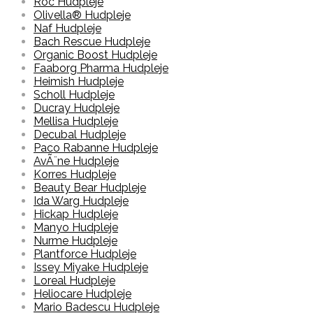
Roc Hudpleje
Olivella® Hudpleje
Naf Hudpleje
Bach Rescue Hudpleje
Organic Boost Hudpleje
Faaborg Pharma Hudpleje
Heimish Hudpleje
Scholl Hudpleje
Ducray Hudpleje
Mellisa Hudpleje
Decubal Hudpleje
Paco Rabanne Hudpleje
AvÃ¨ne Hudpleje
Korres Hudpleje
Beauty Bear Hudpleje
Ida Warg Hudpleje
Hickap Hudpleje
Manyo Hudpleje
Nurme Hudpleje
Plantforce Hudpleje
Issey Miyake Hudpleje
Loreal Hudpleje
Heliocare Hudpleje
Mario Badescu Hudpleje