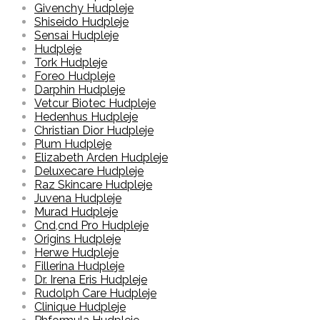
Givenchy Hudpleje
Shiseido Hudpleje
Sensai Hudpleje
Hudpleje
Tork Hudpleje
Foreo Hudpleje
Darphin Hudpleje
Vetcur Biotec Hudpleje
Hedenhus Hudpleje
Christian Dior Hudpleje
Plum Hudpleje
Elizabeth Arden Hudpleje
Deluxecare Hudpleje
Raz Skincare Hudpleje
Juvena Hudpleje
Murad Hudpleje
Cnd,cnd Pro Hudpleje
Origins Hudpleje
Herwe Hudpleje
Fillerina Hudpleje
Dr. Irena Eris Hudpleje
Rudolph Care Hudpleje
Clinique Hudpleje