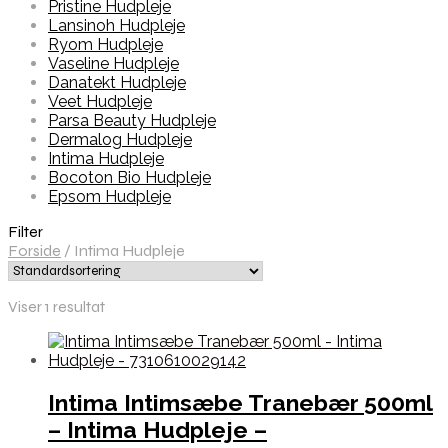
Pristine Hudpleje
Lansinoh Hudpleje
Ryom Hudpleje
Vaseline Hudpleje
Danatekt Hudpleje
Veet Hudpleje
Parsa Beauty Hudpleje
Dermalog Hudpleje
Intima Hudpleje
Bocoton Bio Hudpleje
Epsom Hudpleje
Filter
Forside
/
Intima Hudpleje
Viser 1 resultat
Intima Intimsæbe Tranebær 500ml
– Intima Hudpleje –