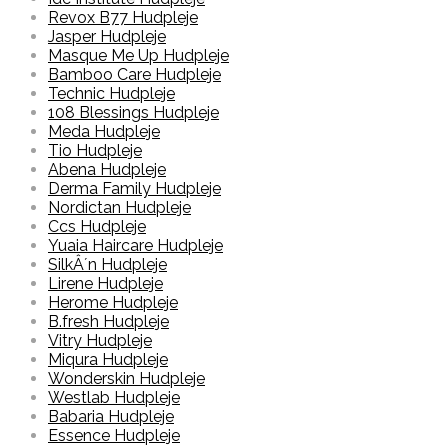
Revox B77 Hudpleje
Jasper Hudpleje
Masque Me Up Hudpleje
Bamboo Care Hudpleje
Technic Hudpleje
108 Blessings Hudpleje
Meda Hudpleje
Tio Hudpleje
Abena Hudpleje
Derma Family Hudpleje
Nordictan Hudpleje
Ccs Hudpleje
Yuaia Haircare Hudpleje
SilkÂ´n Hudpleje
Lirene Hudpleje
Herome Hudpleje
B.fresh Hudpleje
Vitry Hudpleje
Miqura Hudpleje
Wonderskin Hudpleje
Westlab Hudpleje
Babaria Hudpleje
Essence Hudpleje