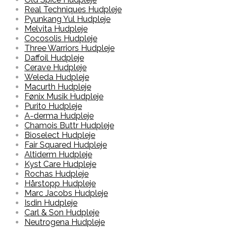
Real Techniques Hudpleje
Pyunkang Yul Hudpleje
Melvita Hudpleje
Cocosolis Hudpleje
Three Warriors Hudpleje
Daffoil Hudpleje
Cerave Hudpleje
Weleda Hudpleje
Macurth Hudpleje
Fønix Musik Hudpleje
Purito Hudpleje
A-derma Hudpleje
Chamois Buttr Hudpleje
Bioselect Hudpleje
Fair Squared Hudpleje
Altiderm Hudpleje
Kyst Care Hudpleje
Rochas Hudpleje
Hårstopp Hudpleje
Marc Jacobs Hudpleje
Isdin Hudpleje
Carl & Son Hudpleje
Neutrogena Hudpleje