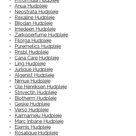
Phformula Hudpleje
Anua Hudpleje
Neostrata Hudpleje
Rexaline Hudpleje
Bijodan Hudpleje
Imedeen Hudpleje
Zarkoperfume Hudpleje
Filorga Hudpleje
Puremetics Hudpleje
Rnsbl Hudpleje
Cana Care Hudpleje
Ling Hudpleje
Jurlique Hudpleje
Algenist Hudpleje
Nimue Hudpleje
Ole Henriksen Hudpleje
Strivectin Hudpleje
Biotherm Hudpleje
Geske Hudpleje
Verso Hudpleje
Karmameju Hudpleje
Marc Inbane Hudpleje
Elemis Hudpleje
Rosalique Hudpleje