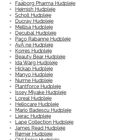
Faaborg Pharma Hudpleje
Heimish Hudpleje
Scholl Hudpleje
Ducray Hudpleje
Mellisa Hudpleje
Decubal Hudpleje
Paco Rabanne Hudpleje
AvÃ¨ne Hudpleje
Korres Hudpleje
Beauty Bear Hudpleje
Ida Warg Hudpleje
Hickap Hudpleje
Manyo Hudpleje
Nurme Hudpleje
Plantforce Hudpleje
Issey Miyake Hudpleje
Loreal Hudpleje
Heliocare Hudpleje
Mario Badescu Hudpleje
Lierac Hudpleje
Lape Collection Hudpleje
James Read Hudpleje
Rømer Hudpleje
Old Spice Hudpleje