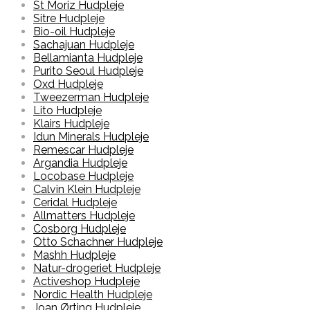
St Moriz Hudpleje
Sitre Hudpleje
Bio-oil Hudpleje
Sachajuan Hudpleje
Bellamianta Hudpleje
Purito Seoul Hudpleje
Oxd Hudpleje
Tweezerman Hudpleje
Lito Hudpleje
Klairs Hudpleje
Idun Minerals Hudpleje
Remescar Hudpleje
Argandia Hudpleje
Locobase Hudpleje
Calvin Klein Hudpleje
Ceridal Hudpleje
Allmatters Hudpleje
Cosborg Hudpleje
Otto Schachner Hudpleje
Mashh Hudpleje
Natur-drogeriet Hudpleje
Activeshop Hudpleje
Nordic Health Hudpleje
Joan Ørting Hudpleje