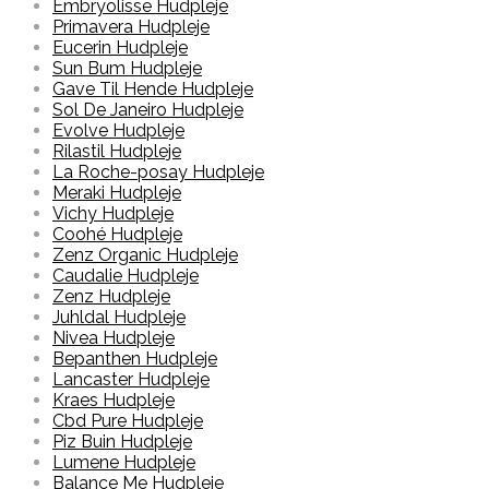
Embryolisse Hudpleje
Primavera Hudpleje
Eucerin Hudpleje
Sun Bum Hudpleje
Gave Til Hende Hudpleje
Sol De Janeiro Hudpleje
Evolve Hudpleje
Rilastil Hudpleje
La Roche-posay Hudpleje
Meraki Hudpleje
Vichy Hudpleje
Coohé Hudpleje
Zenz Organic Hudpleje
Caudalie Hudpleje
Zenz Hudpleje
Juhldal Hudpleje
Nivea Hudpleje
Bepanthen Hudpleje
Lancaster Hudpleje
Kraes Hudpleje
Cbd Pure Hudpleje
Piz Buin Hudpleje
Lumene Hudpleje
Balance Me Hudpleje