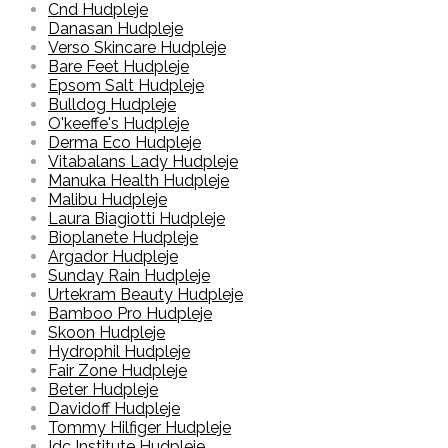
Cnd Hudpleje
Danasan Hudpleje
Verso Skincare Hudpleje
Bare Feet Hudpleje
Epsom Salt Hudpleje
Bulldog Hudpleje
O'keeffe's Hudpleje
Derma Eco Hudpleje
Vitabalans Lady Hudpleje
Manuka Health Hudpleje
Malibu Hudpleje
Laura Biagiotti Hudpleje
Bioplanete Hudpleje
Argador Hudpleje
Sunday Rain Hudpleje
Urtekram Beauty Hudpleje
Bamboo Pro Hudpleje
Skoon Hudpleje
Hydrophil Hudpleje
Fair Zone Hudpleje
Beter Hudpleje
Davidoff Hudpleje
Tommy Hilfiger Hudpleje
Idc Institute Hudpleje