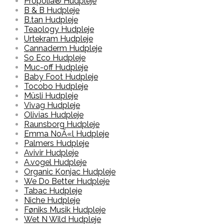
Propolia® Hudpleje
B & B Hudpleje
B.tan Hudpleje
Teaology Hudpleje
Urtekram Hudpleje
Cannaderm Hudpleje
So Eco Hudpleje
Muc-off Hudpleje
Baby Foot Hudpleje
Tocobo Hudpleje
Müsli Hudpleje
Vivag Hudpleje
Olivias Hudpleje
Raunsborg Hudpleje
Emma NoÃ«l Hudpleje
Palmers Hudpleje
Avivir Hudpleje
A.vogel Hudpleje
Organic Konjac Hudpleje
We Do Better Hudpleje
Tabac Hudpleje
Niche Hudpleje
Føniks Musik Hudpleje
Wet N Wild Hudpleje