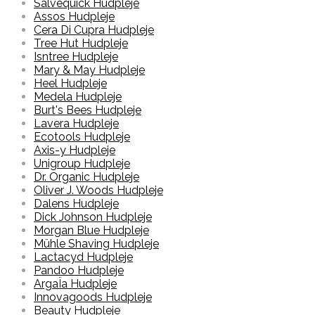
Salvequick Hudpleje
Assos Hudpleje
Cera Di Cupra Hudpleje
Tree Hut Hudpleje
Isntree Hudpleje
Mary & May Hudpleje
Heel Hudpleje
Medela Hudpleje
Burt's Bees Hudpleje
Lavera Hudpleje
Ecotools Hudpleje
Axis-y Hudpleje
Unigroup Hudpleje
Dr. Organic Hudpleje
Oliver J. Woods Hudpleje
Dalens Hudpleje
Dick Johnson Hudpleje
Morgan Blue Hudpleje
Mühle Shaving Hudpleje
Lactacyd Hudpleje
Pandoo Hudpleje
ArgaÏa Hudpleje
Innovagoods Hudpleje
Beauty Hudpleje