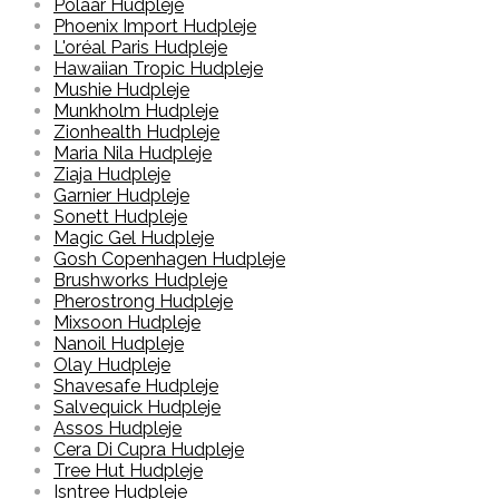
Polaar Hudpleje
Phoenix Import Hudpleje
L'oréal Paris Hudpleje
Hawaiian Tropic Hudpleje
Mushie Hudpleje
Munkholm Hudpleje
Zionhealth Hudpleje
Maria Nila Hudpleje
Ziaja Hudpleje
Garnier Hudpleje
Sonett Hudpleje
Magic Gel Hudpleje
Gosh Copenhagen Hudpleje
Brushworks Hudpleje
Pherostrong Hudpleje
Mixsoon Hudpleje
Nanoil Hudpleje
Olay Hudpleje
Shavesafe Hudpleje
Salvequick Hudpleje
Assos Hudpleje
Cera Di Cupra Hudpleje
Tree Hut Hudpleje
Isntree Hudpleje