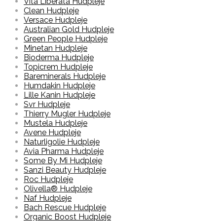
Vita Liberata Hudpleje
Clean Hudpleje
Versace Hudpleje
Australian Gold Hudpleje
Green People Hudpleje
Minetan Hudpleje
Bioderma Hudpleje
Topicrem Hudpleje
Bareminerals Hudpleje
Humdakin Hudpleje
Lille Kanin Hudpleje
Svr Hudpleje
Thierry Mugler Hudpleje
Mustela Hudpleje
Avene Hudpleje
Naturligolie Hudpleje
Avia Pharma Hudpleje
Some By Mi Hudpleje
Sanzi Beauty Hudpleje
Roc Hudpleje
Olivella® Hudpleje
Naf Hudpleje
Bach Rescue Hudpleje
Organic Boost Hudpleje