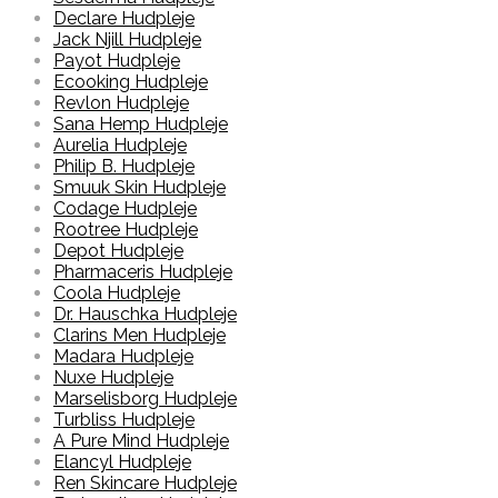
Declare Hudpleje
Jack Njill Hudpleje
Payot Hudpleje
Ecooking Hudpleje
Revlon Hudpleje
Sana Hemp Hudpleje
Aurelia Hudpleje
Philip B. Hudpleje
Smuuk Skin Hudpleje
Codage Hudpleje
Rootree Hudpleje
Depot Hudpleje
Pharmaceris Hudpleje
Coola Hudpleje
Dr. Hauschka Hudpleje
Clarins Men Hudpleje
Madara Hudpleje
Nuxe Hudpleje
Marselisborg Hudpleje
Turbliss Hudpleje
A Pure Mind Hudpleje
Elancyl Hudpleje
Ren Skincare Hudpleje