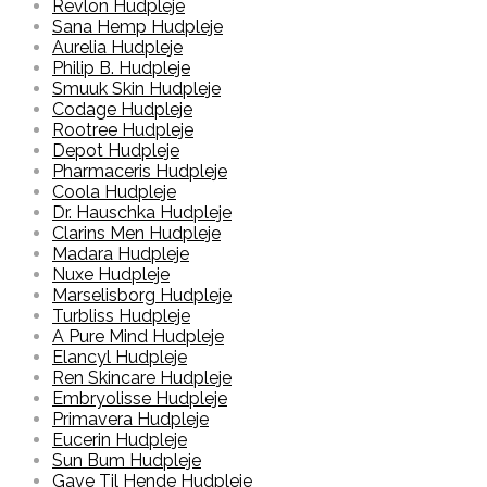
Revlon Hudpleje
Sana Hemp Hudpleje
Aurelia Hudpleje
Philip B. Hudpleje
Smuuk Skin Hudpleje
Codage Hudpleje
Rootree Hudpleje
Depot Hudpleje
Pharmaceris Hudpleje
Coola Hudpleje
Dr. Hauschka Hudpleje
Clarins Men Hudpleje
Madara Hudpleje
Nuxe Hudpleje
Marselisborg Hudpleje
Turbliss Hudpleje
A Pure Mind Hudpleje
Elancyl Hudpleje
Ren Skincare Hudpleje
Embryolisse Hudpleje
Primavera Hudpleje
Eucerin Hudpleje
Sun Bum Hudpleje
Gave Til Hende Hudpleje