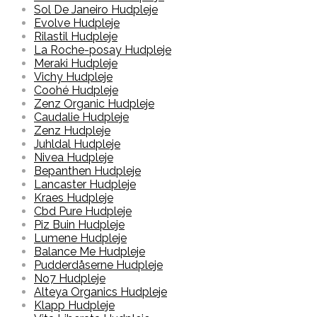
Sol De Janeiro Hudpleje
Evolve Hudpleje
Rilastil Hudpleje
La Roche-posay Hudpleje
Meraki Hudpleje
Vichy Hudpleje
Coohé Hudpleje
Zenz Organic Hudpleje
Caudalie Hudpleje
Zenz Hudpleje
Juhldal Hudpleje
Nivea Hudpleje
Bepanthen Hudpleje
Lancaster Hudpleje
Kraes Hudpleje
Cbd Pure Hudpleje
Piz Buin Hudpleje
Lumene Hudpleje
Balance Me Hudpleje
Pudderdåserne Hudpleje
No7 Hudpleje
Alteya Organics Hudpleje
Klapp Hudpleje