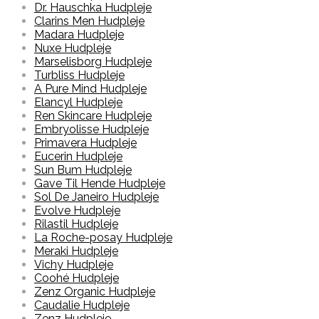
Dr. Hauschka Hudpleje
Clarins Men Hudpleje
Madara Hudpleje
Nuxe Hudpleje
Marselisborg Hudpleje
Turbliss Hudpleje
A Pure Mind Hudpleje
Elancyl Hudpleje
Ren Skincare Hudpleje
Embryolisse Hudpleje
Primavera Hudpleje
Eucerin Hudpleje
Sun Bum Hudpleje
Gave Til Hende Hudpleje
Sol De Janeiro Hudpleje
Evolve Hudpleje
Rilastil Hudpleje
La Roche-posay Hudpleje
Meraki Hudpleje
Vichy Hudpleje
Coohé Hudpleje
Zenz Organic Hudpleje
Caudalie Hudpleje
Zenz Hudpleje