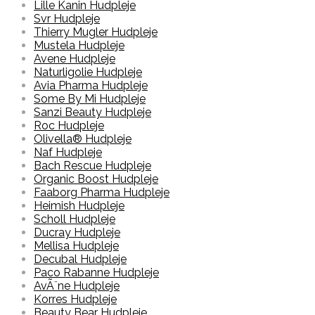
Lille Kanin Hudpleje
Svr Hudpleje
Thierry Mugler Hudpleje
Mustela Hudpleje
Avene Hudpleje
Naturligolie Hudpleje
Avia Pharma Hudpleje
Some By Mi Hudpleje
Sanzi Beauty Hudpleje
Roc Hudpleje
Olivella® Hudpleje
Naf Hudpleje
Bach Rescue Hudpleje
Organic Boost Hudpleje
Faaborg Pharma Hudpleje
Heimish Hudpleje
Scholl Hudpleje
Ducray Hudpleje
Mellisa Hudpleje
Decubal Hudpleje
Paco Rabanne Hudpleje
AvÃ¨ne Hudpleje
Korres Hudpleje
Beauty Bear Hudpleje