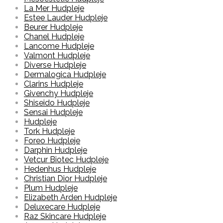
La Mer Hudpleje
Estee Lauder Hudpleje
Beurer Hudpleje
Chanel Hudpleje
Lancome Hudpleje
Valmont Hudpleje
Diverse Hudpleje
Dermalogica Hudpleje
Clarins Hudpleje
Givenchy Hudpleje
Shiseido Hudpleje
Sensai Hudpleje
Hudpleje
Tork Hudpleje
Foreo Hudpleje
Darphin Hudpleje
Vetcur Biotec Hudpleje
Hedenhus Hudpleje
Christian Dior Hudpleje
Plum Hudpleje
Elizabeth Arden Hudpleje
Deluxecare Hudpleje
Raz Skincare Hudpleje