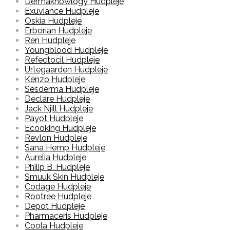
Dermaknowlogy Hudpleje
Exuviance Hudpleje
Oskia Hudpleje
Erborian Hudpleje
Ren Hudpleje
Youngblood Hudpleje
Refectocil Hudpleje
Urtegaarden Hudpleje
Kenzo Hudpleje
Sesderma Hudpleje
Declare Hudpleje
Jack Njill Hudpleje
Payot Hudpleje
Ecooking Hudpleje
Revlon Hudpleje
Sana Hemp Hudpleje
Aurelia Hudpleje
Philip B. Hudpleje
Smuuk Skin Hudpleje
Codage Hudpleje
Rootree Hudpleje
Depot Hudpleje
Pharmaceris Hudpleje
Coola Hudpleje