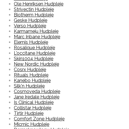
Ole Henriksen Hudpleje
Strivectin Hudpleje
Biotherm Hudpleje
Geske Hudpleje
Verso Hudpleje
Karmameju Hudpleje
Marc Inbane Hudpleje
Elemis Hudpleje
Rosalique Hudpleje
L'occitane Hudpleje
Skin1004 Hudpleje
New Nordic Hudpleje
Cosrx Hudpleje
Rituals Hudpleje
Kanebo Hudpleje
Silk'n Hudpleje
Cosmoveda Hudpleje
Jane Iredale Hudpleje
Is Clinical Hudpleje
Collistar Hudpleje
Tirtir Hudpleje
Comfort Zone Hudpleje
Micmic Hudpleje