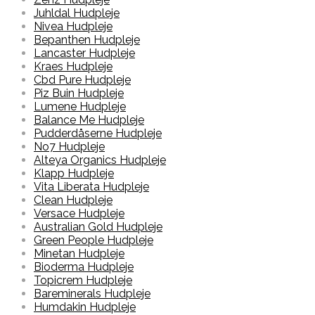
Juhldal Hudpleje
Nivea Hudpleje
Bepanthen Hudpleje
Lancaster Hudpleje
Kraes Hudpleje
Cbd Pure Hudpleje
Piz Buin Hudpleje
Lumene Hudpleje
Balance Me Hudpleje
Pudderdåserne Hudpleje
No7 Hudpleje
Alteya Organics Hudpleje
Klapp Hudpleje
Vita Liberata Hudpleje
Clean Hudpleje
Versace Hudpleje
Australian Gold Hudpleje
Green People Hudpleje
Minetan Hudpleje
Bioderma Hudpleje
Topicrem Hudpleje
Bareminerals Hudpleje
Humdakin Hudpleje