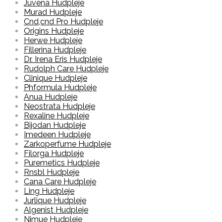
Juvena Hudpleje
Murad Hudpleje
Cnd,cnd Pro Hudpleje
Origins Hudpleje
Herwe Hudpleje
Fillerina Hudpleje
Dr. Irena Eris Hudpleje
Rudolph Care Hudpleje
Clinique Hudpleje
Phformula Hudpleje
Anua Hudpleje
Neostrata Hudpleje
Rexaline Hudpleje
Bijodan Hudpleje
Imedeen Hudpleje
Zarkoperfume Hudpleje
Filorga Hudpleje
Puremetics Hudpleje
Rnsbl Hudpleje
Cana Care Hudpleje
Ling Hudpleje
Jurlique Hudpleje
Algenist Hudpleje
Nimue Hudpleje