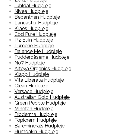
Juhldal Hudpleje
Nivea Hudpleje
Bepanthen Hudpleje
Lancaster Hudpleje
Kraes Hudpleje
Cbd Pure Hudpleje
Piz Buin Hudpleje
Lumene Hudpleje
Balance Me Hudpleje
Pudderdåserne Hudpleje
No7 Hudpleje
Alteya Organics Hudpleje
Klapp Hudpleje
Vita Liberata Hudpleje
Clean Hudpleje
Versace Hudpleje
Australian Gold Hudpleje
Green People Hudpleje
Minetan Hudpleje
Bioderma Hudpleje
Topicrem Hudpleje
Bareminerals Hudpleje
Humdakin Hudpleje