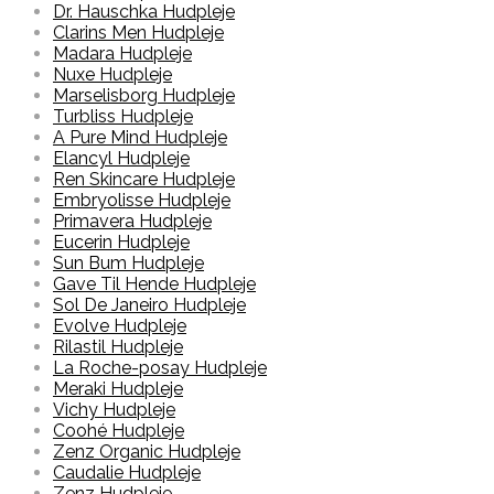
Dr. Hauschka Hudpleje
Clarins Men Hudpleje
Madara Hudpleje
Nuxe Hudpleje
Marselisborg Hudpleje
Turbliss Hudpleje
A Pure Mind Hudpleje
Elancyl Hudpleje
Ren Skincare Hudpleje
Embryolisse Hudpleje
Primavera Hudpleje
Eucerin Hudpleje
Sun Bum Hudpleje
Gave Til Hende Hudpleje
Sol De Janeiro Hudpleje
Evolve Hudpleje
Rilastil Hudpleje
La Roche-posay Hudpleje
Meraki Hudpleje
Vichy Hudpleje
Coohé Hudpleje
Zenz Organic Hudpleje
Caudalie Hudpleje
Zenz Hudpleje