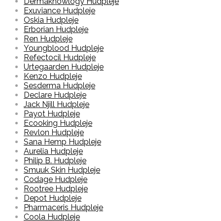
Dermaknowlogy Hudpleje
Exuviance Hudpleje
Oskia Hudpleje
Erborian Hudpleje
Ren Hudpleje
Youngblood Hudpleje
Refectocil Hudpleje
Urtegaarden Hudpleje
Kenzo Hudpleje
Sesderma Hudpleje
Declare Hudpleje
Jack Njill Hudpleje
Payot Hudpleje
Ecooking Hudpleje
Revlon Hudpleje
Sana Hemp Hudpleje
Aurelia Hudpleje
Philip B. Hudpleje
Smuuk Skin Hudpleje
Codage Hudpleje
Rootree Hudpleje
Depot Hudpleje
Pharmaceris Hudpleje
Coola Hudpleje