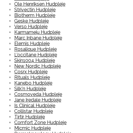
Ole Henriksen Hudpleje
Strivectin Hudpleje
Biotherm Hudpleje
Geske Hudpleje
Verso Hudpleje
Karmameju Hudpleje
Marc Inbane Hudpleje
Elemis Hudpleje
Rosalique Hudpleje
L'occitane Hudpleje
Skin1004 Hudpleje
New Nordic Hudpleje
Cosrx Hudpleje
Rituals Hudpleje
Kanebo Hudpleje
Silk'n Hudpleje
Cosmoveda Hudpleje
Jane Iredale Hudpleje
Is Clinical Hudpleje
Collistar Hudpleje
Tirtir Hudpleje
Comfort Zone Hudpleje
Micmic Hudpleje