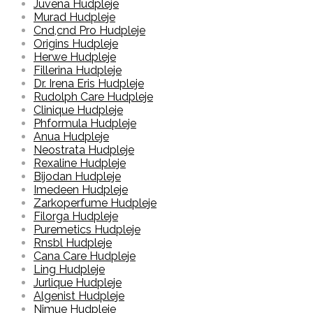
Juvena Hudpleje
Murad Hudpleje
Cnd,cnd Pro Hudpleje
Origins Hudpleje
Herwe Hudpleje
Fillerina Hudpleje
Dr. Irena Eris Hudpleje
Rudolph Care Hudpleje
Clinique Hudpleje
Phformula Hudpleje
Anua Hudpleje
Neostrata Hudpleje
Rexaline Hudpleje
Bijodan Hudpleje
Imedeen Hudpleje
Zarkoperfume Hudpleje
Filorga Hudpleje
Puremetics Hudpleje
Rnsbl Hudpleje
Cana Care Hudpleje
Ling Hudpleje
Jurlique Hudpleje
Algenist Hudpleje
Nimue Hudpleje