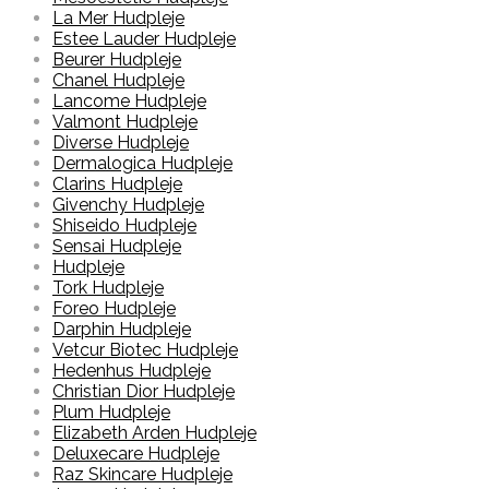
La Mer Hudpleje
Estee Lauder Hudpleje
Beurer Hudpleje
Chanel Hudpleje
Lancome Hudpleje
Valmont Hudpleje
Diverse Hudpleje
Dermalogica Hudpleje
Clarins Hudpleje
Givenchy Hudpleje
Shiseido Hudpleje
Sensai Hudpleje
Hudpleje
Tork Hudpleje
Foreo Hudpleje
Darphin Hudpleje
Vetcur Biotec Hudpleje
Hedenhus Hudpleje
Christian Dior Hudpleje
Plum Hudpleje
Elizabeth Arden Hudpleje
Deluxecare Hudpleje
Raz Skincare Hudpleje