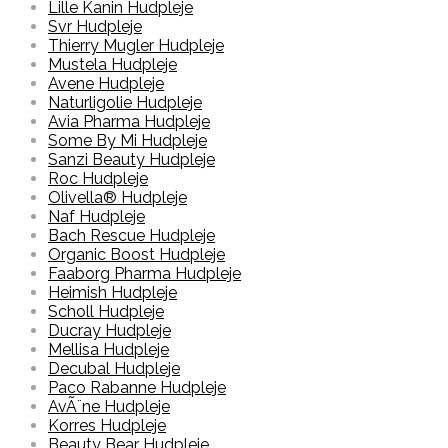
Lille Kanin Hudpleje
Svr Hudpleje
Thierry Mugler Hudpleje
Mustela Hudpleje
Avene Hudpleje
Naturligolie Hudpleje
Avia Pharma Hudpleje
Some By Mi Hudpleje
Sanzi Beauty Hudpleje
Roc Hudpleje
Olivella® Hudpleje
Naf Hudpleje
Bach Rescue Hudpleje
Organic Boost Hudpleje
Faaborg Pharma Hudpleje
Heimish Hudpleje
Scholl Hudpleje
Ducray Hudpleje
Mellisa Hudpleje
Decubal Hudpleje
Paco Rabanne Hudpleje
AvÃ¨ne Hudpleje
Korres Hudpleje
Beauty Bear Hudpleje