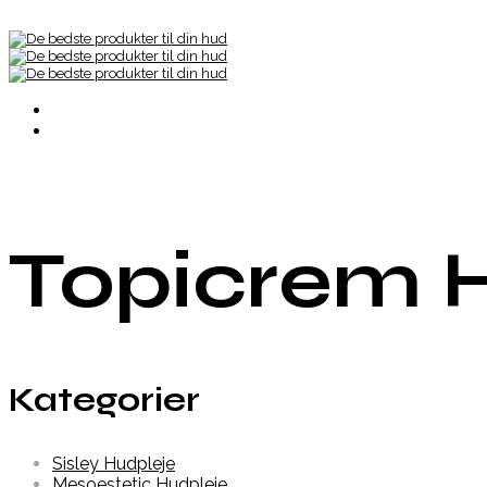
Topicrem 
Kategorier
Sisley Hudpleje
Mesoestetic Hudpleje