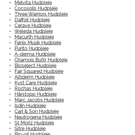
Melvita Hudpleje
Cocosolis Hudpleje
Three Warriors Hudpleje
Daffoil Hudpleje
Cerave Hudpleje
Weleda Hudpleje
Macurth Hudpleje
Fønix Musik Hudpleje
Purito Hudpleje
A-derma Hudpleje
Chamois Buttr Hudpleje
Bioselect Hudpleje
Fair Squared Hudpleje
Altiderm Hudpleje
Kyst Care Hudpleje
Rochas Hudpleje
Hårstopp Hudpleje
Marc Jacobs Hudpleje
Isdin Hudpleje
Carl & Son Hudpleje
Neutrogena Hudpleje
St Moriz Hudpleje
Sitre Hudpleje
Bio-oil Hudpleje