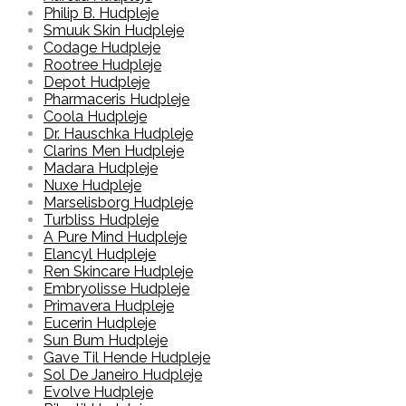
Philip B. Hudpleje
Smuuk Skin Hudpleje
Codage Hudpleje
Rootree Hudpleje
Depot Hudpleje
Pharmaceris Hudpleje
Coola Hudpleje
Dr. Hauschka Hudpleje
Clarins Men Hudpleje
Madara Hudpleje
Nuxe Hudpleje
Marselisborg Hudpleje
Turbliss Hudpleje
A Pure Mind Hudpleje
Elancyl Hudpleje
Ren Skincare Hudpleje
Embryolisse Hudpleje
Primavera Hudpleje
Eucerin Hudpleje
Sun Bum Hudpleje
Gave Til Hende Hudpleje
Sol De Janeiro Hudpleje
Evolve Hudpleje