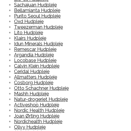
Sachajuan Hudpleje
Bellamianta Hudpleje
Purito Seoul Hudpleje
Oxd Hudpleje
Tweezerman Hudpleje
Lito Hudpleje
Klairs Hudpleje
Idun Minerals Hudpleje
Remescar Hudpleje
Argandia Hudpleje
Locobase Hudpleje
Calvin Klein Hudpleje
Ceridal Hudpleje
Allmatters Hudpleje
Cosborg Hudpleje
Otto Schachner Hudpleje
Mashh Hudpleje
Natur-drogeriet Hudpleje
Activeshop Hudpleje
Nordic Health Hudpleje
Joan Ørting Hudpleje
Nordichealth Hudpleje
Olivy Hudpleje