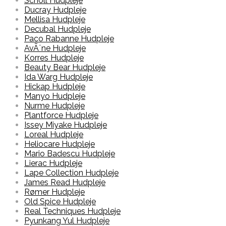
Scholl Hudpleje
Ducray Hudpleje
Mellisa Hudpleje
Decubal Hudpleje
Paco Rabanne Hudpleje
AvÃ¨ne Hudpleje
Korres Hudpleje
Beauty Bear Hudpleje
Ida Warg Hudpleje
Hickap Hudpleje
Manyo Hudpleje
Nurme Hudpleje
Plantforce Hudpleje
Issey Miyake Hudpleje
Loreal Hudpleje
Heliocare Hudpleje
Mario Badescu Hudpleje
Lierac Hudpleje
Lape Collection Hudpleje
James Read Hudpleje
Rømer Hudpleje
Old Spice Hudpleje
Real Techniques Hudpleje
Pyunkang Yul Hudpleje