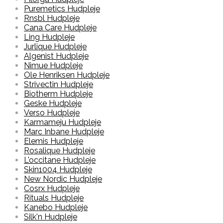
Puremetics Hudpleje
Rnsbl Hudpleje
Cana Care Hudpleje
Ling Hudpleje
Jurlique Hudpleje
Algenist Hudpleje
Nimue Hudpleje
Ole Henriksen Hudpleje
Strivectin Hudpleje
Biotherm Hudpleje
Geske Hudpleje
Verso Hudpleje
Karmameju Hudpleje
Marc Inbane Hudpleje
Elemis Hudpleje
Rosalique Hudpleje
L'occitane Hudpleje
Skin1004 Hudpleje
New Nordic Hudpleje
Cosrx Hudpleje
Rituals Hudpleje
Kanebo Hudpleje
Silk'n Hudpleje