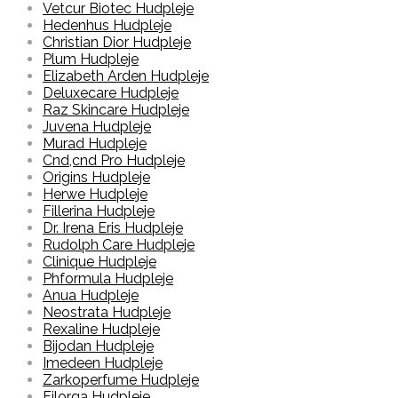
Vetcur Biotec Hudpleje
Hedenhus Hudpleje
Christian Dior Hudpleje
Plum Hudpleje
Elizabeth Arden Hudpleje
Deluxecare Hudpleje
Raz Skincare Hudpleje
Juvena Hudpleje
Murad Hudpleje
Cnd,cnd Pro Hudpleje
Origins Hudpleje
Herwe Hudpleje
Fillerina Hudpleje
Dr. Irena Eris Hudpleje
Rudolph Care Hudpleje
Clinique Hudpleje
Phformula Hudpleje
Anua Hudpleje
Neostrata Hudpleje
Rexaline Hudpleje
Bijodan Hudpleje
Imedeen Hudpleje
Zarkoperfume Hudpleje
Filorga Hudpleje