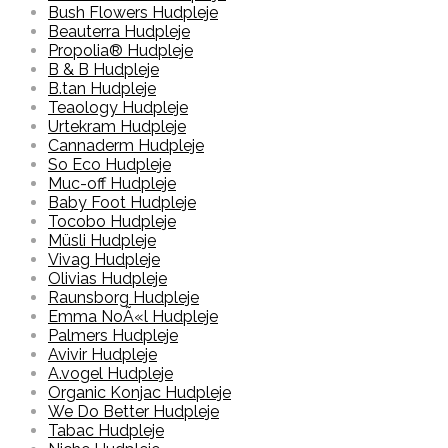
Bush Flowers Hudpleje
Beauterra Hudpleje
Propolia® Hudpleje
B & B Hudpleje
B.tan Hudpleje
Teaology Hudpleje
Urtekram Hudpleje
Cannaderm Hudpleje
So Eco Hudpleje
Muc-off Hudpleje
Baby Foot Hudpleje
Tocobo Hudpleje
Müsli Hudpleje
Vivag Hudpleje
Olivias Hudpleje
Raunsborg Hudpleje
Emma NoÃ«l Hudpleje
Palmers Hudpleje
Avivir Hudpleje
A.vogel Hudpleje
Organic Konjac Hudpleje
We Do Better Hudpleje
Tabac Hudpleje