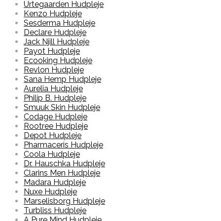
Urtegaarden Hudpleje
Kenzo Hudpleje
Sesderma Hudpleje
Declare Hudpleje
Jack Njill Hudpleje
Payot Hudpleje
Ecooking Hudpleje
Revlon Hudpleje
Sana Hemp Hudpleje
Aurelia Hudpleje
Philip B. Hudpleje
Smuuk Skin Hudpleje
Codage Hudpleje
Rootree Hudpleje
Depot Hudpleje
Pharmaceris Hudpleje
Coola Hudpleje
Dr. Hauschka Hudpleje
Clarins Men Hudpleje
Madara Hudpleje
Nuxe Hudpleje
Marselisborg Hudpleje
Turbliss Hudpleje
A Pure Mind Hudpleje