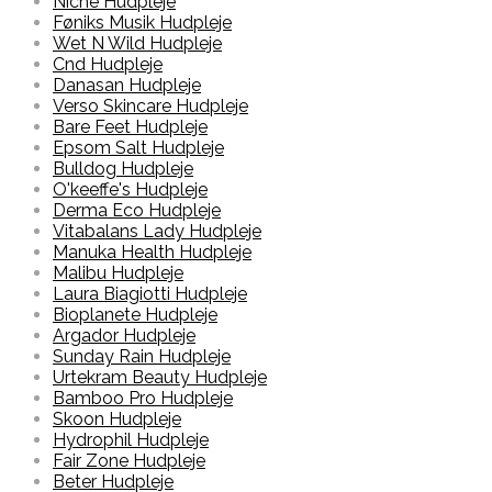
Niche Hudpleje
Føniks Musik Hudpleje
Wet N Wild Hudpleje
Cnd Hudpleje
Danasan Hudpleje
Verso Skincare Hudpleje
Bare Feet Hudpleje
Epsom Salt Hudpleje
Bulldog Hudpleje
O'keeffe's Hudpleje
Derma Eco Hudpleje
Vitabalans Lady Hudpleje
Manuka Health Hudpleje
Malibu Hudpleje
Laura Biagiotti Hudpleje
Bioplanete Hudpleje
Argador Hudpleje
Sunday Rain Hudpleje
Urtekram Beauty Hudpleje
Bamboo Pro Hudpleje
Skoon Hudpleje
Hydrophil Hudpleje
Fair Zone Hudpleje
Beter Hudpleje