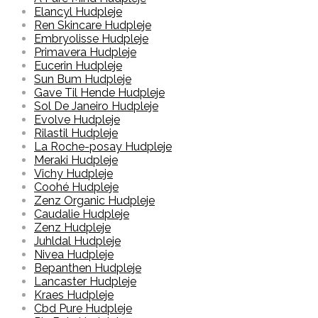
Elancyl Hudpleje
Ren Skincare Hudpleje
Embryolisse Hudpleje
Primavera Hudpleje
Eucerin Hudpleje
Sun Bum Hudpleje
Gave Til Hende Hudpleje
Sol De Janeiro Hudpleje
Evolve Hudpleje
Rilastil Hudpleje
La Roche-posay Hudpleje
Meraki Hudpleje
Vichy Hudpleje
Coohé Hudpleje
Zenz Organic Hudpleje
Caudalie Hudpleje
Zenz Hudpleje
Juhldal Hudpleje
Nivea Hudpleje
Bepanthen Hudpleje
Lancaster Hudpleje
Kraes Hudpleje
Cbd Pure Hudpleje