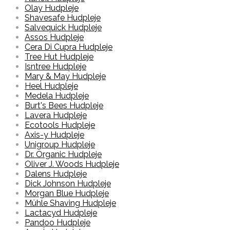
Olay Hudpleje
Shavesafe Hudpleje
Salvequick Hudpleje
Assos Hudpleje
Cera Di Cupra Hudpleje
Tree Hut Hudpleje
Isntree Hudpleje
Mary & May Hudpleje
Heel Hudpleje
Medela Hudpleje
Burt's Bees Hudpleje
Lavera Hudpleje
Ecotools Hudpleje
Axis-y Hudpleje
Unigroup Hudpleje
Dr. Organic Hudpleje
Oliver J. Woods Hudpleje
Dalens Hudpleje
Dick Johnson Hudpleje
Morgan Blue Hudpleje
Mühle Shaving Hudpleje
Lactacyd Hudpleje
Pandoo Hudpleje