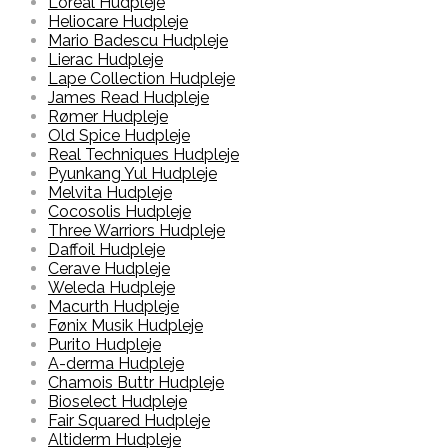
Loreal Hudpleje
Heliocare Hudpleje
Mario Badescu Hudpleje
Lierac Hudpleje
Lape Collection Hudpleje
James Read Hudpleje
Rømer Hudpleje
Old Spice Hudpleje
Real Techniques Hudpleje
Pyunkang Yul Hudpleje
Melvita Hudpleje
Cocosolis Hudpleje
Three Warriors Hudpleje
Daffoil Hudpleje
Cerave Hudpleje
Weleda Hudpleje
Macurth Hudpleje
Fønix Musik Hudpleje
Purito Hudpleje
A-derma Hudpleje
Chamois Buttr Hudpleje
Bioselect Hudpleje
Fair Squared Hudpleje
Altiderm Hudpleje