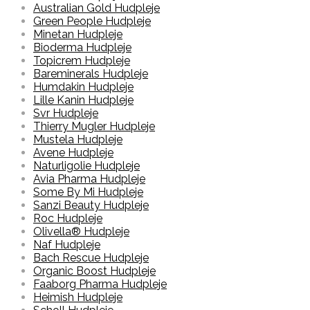
Australian Gold Hudpleje
Green People Hudpleje
Minetan Hudpleje
Bioderma Hudpleje
Topicrem Hudpleje
Bareminerals Hudpleje
Humdakin Hudpleje
Lille Kanin Hudpleje
Svr Hudpleje
Thierry Mugler Hudpleje
Mustela Hudpleje
Avene Hudpleje
Naturligolie Hudpleje
Avia Pharma Hudpleje
Some By Mi Hudpleje
Sanzi Beauty Hudpleje
Roc Hudpleje
Olivella® Hudpleje
Naf Hudpleje
Bach Rescue Hudpleje
Organic Boost Hudpleje
Faaborg Pharma Hudpleje
Heimish Hudpleje