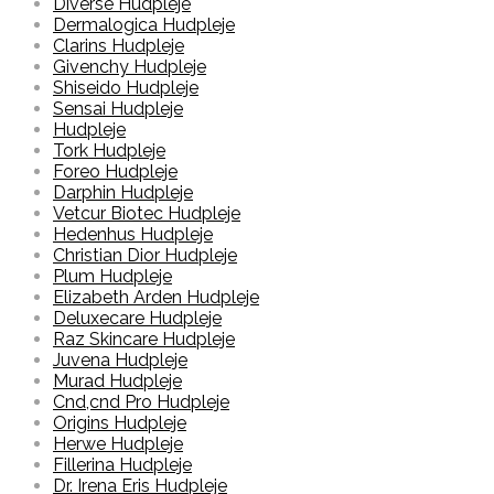
Diverse Hudpleje
Dermalogica Hudpleje
Clarins Hudpleje
Givenchy Hudpleje
Shiseido Hudpleje
Sensai Hudpleje
Hudpleje
Tork Hudpleje
Foreo Hudpleje
Darphin Hudpleje
Vetcur Biotec Hudpleje
Hedenhus Hudpleje
Christian Dior Hudpleje
Plum Hudpleje
Elizabeth Arden Hudpleje
Deluxecare Hudpleje
Raz Skincare Hudpleje
Juvena Hudpleje
Murad Hudpleje
Cnd,cnd Pro Hudpleje
Origins Hudpleje
Herwe Hudpleje
Fillerina Hudpleje
Dr. Irena Eris Hudpleje