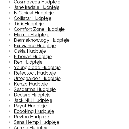
Cosmoveda Hudpleje
Jane Iredale Hudpleje
Is Clinical Hudpleje
Collistar Hudpleje
Tirtir Hudpleje
Comfort Zone Hudpleje
Micmic Hudpleje
Dermaknowlogy Hudpleje
Exuviance Hudpleje
Oskia Hudpleje
Erborian Hudpleje
Ren Hudpleje
Youngblood Hudpleje
Refectocil Hudpleje
Urtegaarden Hudpleje
Kenzo Hudpleje
Sesderma Hudpleje
Declare Hudpleje
Jack Njill Hudpleje
Payot Hudpleje
Ecooking Hudpleje
Revlon Hudpleje
Sana Hemp Hudpleje
Aurelia Hudpleje