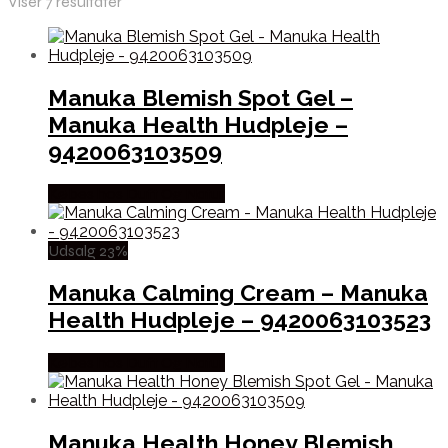
Viser 7 resultater
Manuka Blemish Spot Gel –
Manuka Health Hudpleje –
9420063103509
Købes hos Duft Og Natur
Udsalg 23%
Manuka Calming Cream – Manuka
Health Hudpleje – 9420063103523
Købes hos Duft Og Natur
Manuka Health Honey Blemish