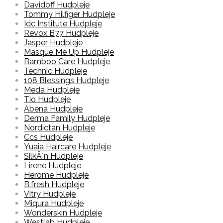
Davidoff Hudpleje
Tommy Hilfiger Hudpleje
Idc Institute Hudpleje
Revox B77 Hudpleje
Jasper Hudpleje
Masque Me Up Hudpleje
Bamboo Care Hudpleje
Technic Hudpleje
108 Blessings Hudpleje
Meda Hudpleje
Tio Hudpleje
Abena Hudpleje
Derma Family Hudpleje
Nordictan Hudpleje
Ccs Hudpleje
Yuaia Haircare Hudpleje
SilkÂ´n Hudpleje
Lirene Hudpleje
Herome Hudpleje
B.fresh Hudpleje
Vitry Hudpleje
Miqura Hudpleje
Wonderskin Hudpleje
Westlab Hudpleje