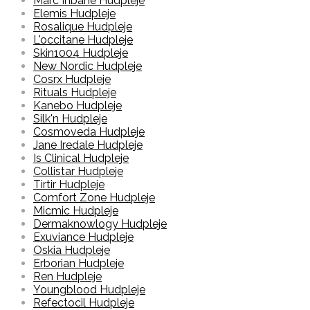
Marc Inbane Hudpleje
Elemis Hudpleje
Rosalique Hudpleje
L'occitane Hudpleje
Skin1004 Hudpleje
New Nordic Hudpleje
Cosrx Hudpleje
Rituals Hudpleje
Kanebo Hudpleje
Silk'n Hudpleje
Cosmoveda Hudpleje
Jane Iredale Hudpleje
Is Clinical Hudpleje
Collistar Hudpleje
Tirtir Hudpleje
Comfort Zone Hudpleje
Micmic Hudpleje
Dermaknowlogy Hudpleje
Exuviance Hudpleje
Oskia Hudpleje
Erborian Hudpleje
Ren Hudpleje
Youngblood Hudpleje
Refectocil Hudpleje