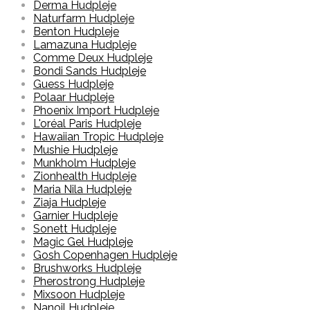
Derma Hudpleje
Naturfarm Hudpleje
Benton Hudpleje
Lamazuna Hudpleje
Comme Deux Hudpleje
Bondi Sands Hudpleje
Guess Hudpleje
Polaar Hudpleje
Phoenix Import Hudpleje
L'oréal Paris Hudpleje
Hawaiian Tropic Hudpleje
Mushie Hudpleje
Munkholm Hudpleje
Zionhealth Hudpleje
Maria Nila Hudpleje
Ziaja Hudpleje
Garnier Hudpleje
Sonett Hudpleje
Magic Gel Hudpleje
Gosh Copenhagen Hudpleje
Brushworks Hudpleje
Pherostrong Hudpleje
Mixsoon Hudpleje
Nanoil Hudpleje