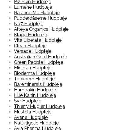
Piz Buin Hudpleje
Lumene Hudpleje
Balance Me Hudpleje
Pudderdåserne Hudpleje
No7 Hudpleje
Alteya Organics Hudpleje
Klapp Hudpleje
Vita Liberata Hudpleje
Clean Hudpleje
Versace Hudpleje
Australian Gold Hudpleje
Green People Hudpleje
Minetan Hudpleje
Bioderma Hudpleje
Topicrem Hudpleje
Bareminerals Hudpleje
Humdakin Hudpleje
Lille Kanin Hudpleje
Svr Hudpleje
Thierry Mugler Hudpleje
Mustela Hudpleje
Avene Hudpleje
Naturligolie Hudpleje
Avia Pharma Hudpleje