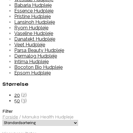
Babaria Hudpleje
Essence Hudpleje
Pristine Hudpleje
Lansinoh Hudpleje
Ryom Hudpleje
Vaseline Hudpleje
Danatekt Hudpleje
Veet Hudpleje
Parsa Beauty Hudpleje
Dermalog Hudpleje
Intima Hudpleje
Bocoton Bio Hudpleje
Epsom Hudpleje
Størrelse
20
(2)
50
(3)
Filter
Forside
/
Manuka Health Hudpleje