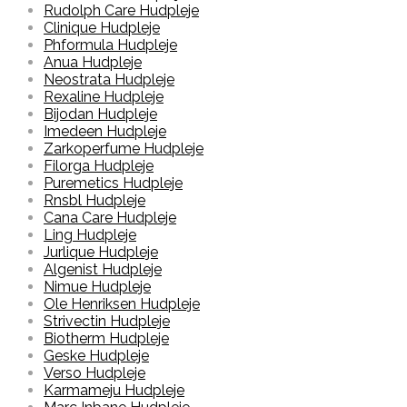
Rudolph Care Hudpleje
Clinique Hudpleje
Phformula Hudpleje
Anua Hudpleje
Neostrata Hudpleje
Rexaline Hudpleje
Bijodan Hudpleje
Imedeen Hudpleje
Zarkoperfume Hudpleje
Filorga Hudpleje
Puremetics Hudpleje
Rnsbl Hudpleje
Cana Care Hudpleje
Ling Hudpleje
Jurlique Hudpleje
Algenist Hudpleje
Nimue Hudpleje
Ole Henriksen Hudpleje
Strivectin Hudpleje
Biotherm Hudpleje
Geske Hudpleje
Verso Hudpleje
Karmameju Hudpleje