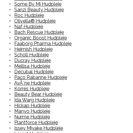
Some By Mi Hudpleje
Sanzi Beauty Hudpleje
Roc Hudpleje
Olivella® Hudpleje
Naf Hudpleje
Bach Rescue Hudpleje
Organic Boost Hudpleje
Faaborg Pharma Hudpleje
Heimish Hudpleje
Scholl Hudpleje
Ducray Hudpleje
Mellisa Hudpleje
Decubal Hudpleje
Paco Rabanne Hudpleje
AvÃ¨ne Hudpleje
Korres Hudpleje
Beauty Bear Hudpleje
Ida Warg Hudpleje
Hickap Hudpleje
Manyo Hudpleje
Nurme Hudpleje
Plantforce Hudpleje
Issey Miyake Hudpleje