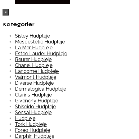
Købes hos Duft Og Natur
×
Kategorier
Sisley Hudpleje
Mesoestetic Hudpleje
La Mer Hudpleje
Estee Lauder Hudpleje
Beurer Hudpleje
Chanel Hudpleje
Lancome Hudpleje
Valmont Hudpleje
Diverse Hudpleje
Dermalogica Hudpleje
Clarins Hudpleje
Givenchy Hudpleje
Shiseido Hudpleje
Sensai Hudpleje
Hudpleje
Tork Hudpleje
Foreo Hudpleje
Darphin Hudpleje