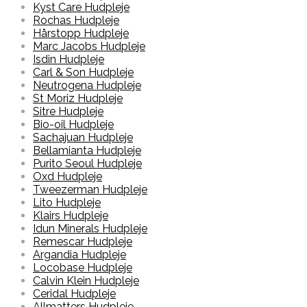
Kyst Care Hudpleje
Rochas Hudpleje
Hårstopp Hudpleje
Marc Jacobs Hudpleje
Isdin Hudpleje
Carl & Son Hudpleje
Neutrogena Hudpleje
St Moriz Hudpleje
Sitre Hudpleje
Bio-oil Hudpleje
Sachajuan Hudpleje
Bellamianta Hudpleje
Purito Seoul Hudpleje
Oxd Hudpleje
Tweezerman Hudpleje
Lito Hudpleje
Klairs Hudpleje
Idun Minerals Hudpleje
Remescar Hudpleje
Argandia Hudpleje
Locobase Hudpleje
Calvin Klein Hudpleje
Ceridal Hudpleje
Allmatters Hudpleje