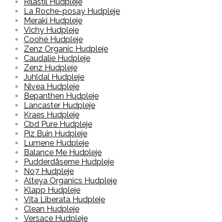
Rilastil Hudpleje
La Roche-posay Hudpleje
Meraki Hudpleje
Vichy Hudpleje
Coohé Hudpleje
Zenz Organic Hudpleje
Caudalie Hudpleje
Zenz Hudpleje
Juhldal Hudpleje
Nivea Hudpleje
Bepanthen Hudpleje
Lancaster Hudpleje
Kraes Hudpleje
Cbd Pure Hudpleje
Piz Buin Hudpleje
Lumene Hudpleje
Balance Me Hudpleje
Pudderdåserne Hudpleje
No7 Hudpleje
Alteya Organics Hudpleje
Klapp Hudpleje
Vita Liberata Hudpleje
Clean Hudpleje
Versace Hudpleje