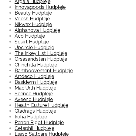
ArgaÏa Hudpleje
Innovagoods Hudpleje
Beauty Hudpleje
Voesh Hudpleje
Nikwax Hudpleje
Alphanova Hudpleje
Aco Hudpleje
Squirt Hudpleje
Upcircle Hudpleje
The Inkey List Hudpleje
Orsasandsten Hudpleje
Chinchilla Hudpleje
Bamboovement Hudpleje
Artdeco Hudpleje
Basiderm Hudpleje
Mac Urth Hudpleje
Scence Hudpleje
Aveeno Hudpleje
Health Culture Hudpleje
Gladrags Hudpleje
Iroha Hudpleje
Perron Rigot Hudpleje
Cetaphil Hudpleje
Læsø Saltcare Hudpleje