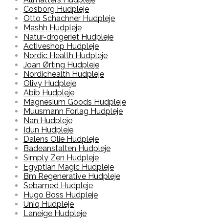
Cosborg Hudpleje
Otto Schachner Hudpleje
Mashh Hudpleje
Natur-drogeriet Hudpleje
Activeshop Hudpleje
Nordic Health Hudpleje
Joan Ørting Hudpleje
Nordichealth Hudpleje
Olivy Hudpleje
Abib Hudpleje
Magnesium Goods Hudpleje
Muusmann Forlag Hudpleje
Nan Hudpleje
Idun Hudpleje
Dalens Olie Hudpleje
Badeanstalten Hudpleje
Simply Zen Hudpleje
Egyptian Magic Hudpleje
Bm Regenerative Hudpleje
Sebamed Hudpleje
Hugo Boss Hudpleje
Uniq Hudpleje
Laneige Hudpleje