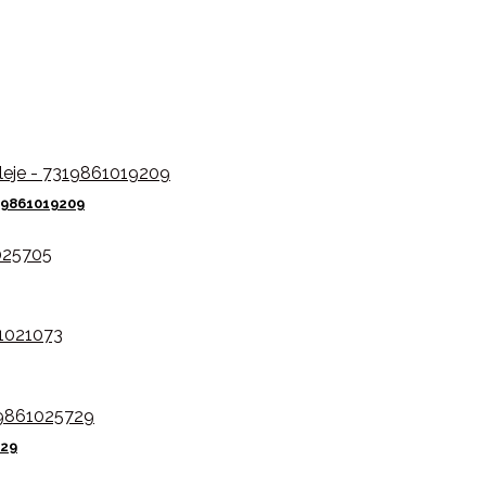
19861019209
729