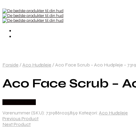
Forside
/
Aco Hudpleje
/
Aco Face Scrub – Aco Hudpleje – 731
Aco Face Scrub – A
Købes hos Med
Varenummer (SKU):
7319861025859
Kategori:
Aco Hudpleje
Previous Product
Next Product