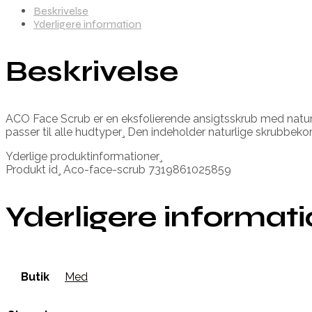
Beskrivelse
Yderligere information
Beskrivelse
ACO Face Scrub er en eksfolierende ansigtsskrub med naturli
passer til alle hudtyper¸ Den indeholder naturlige skrubbe
Yderlige produktinformationer¸
Produkt id¸ Aco-face-scrub 7319861025859
Yderligere informat
Butik
Med