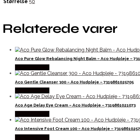
Størrelse
50
Relaterede varer
Aco Pure Glow Rebalancing Night Balm – Aco Hudpleje – 73
Købes hos Med
Aco Gentle Cleanser 300 – Aco Hudpleje – 7319861025705
Købes hos Med
Aco Age Delay Eye Cream – Aco Hudpleje – 7319861021073
Købes hos Med
Aco Intensive Foot Cream 100 – Aco Hudpleje – 7319861025
Købes hos Med