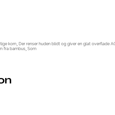
ge korn¸ Der renser huden blidt og giver en glat overflade A
korn fra bambus¸ Som
ion