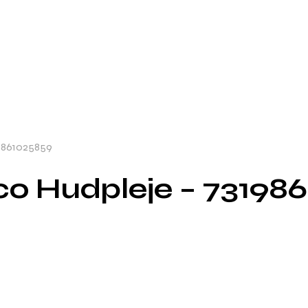
9861025859
co Hudpleje – 73198