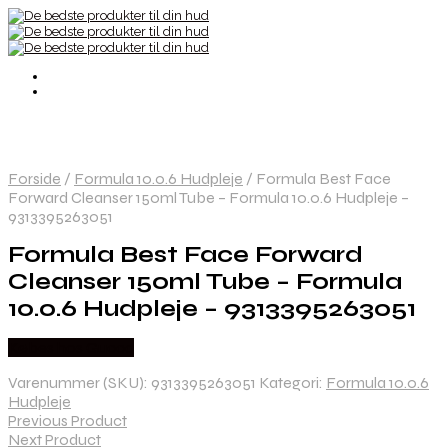
Forside
/
Formula 10.0.6 Hudpleje
/
Formula Best Face
Forward Cleanser 150ml Tube – Formula 10.0.6 Hudpleje –
9313395263051
Formula Best Face Forward
Cleanser 150ml Tube – Formula
10.0.6 Hudpleje – 9313395263051
Købes hos Gucca
Varenummer (SKU):
9313395263051
Kategori:
Formula 10.0.6
Hudpleje
Previous Product
Next Product