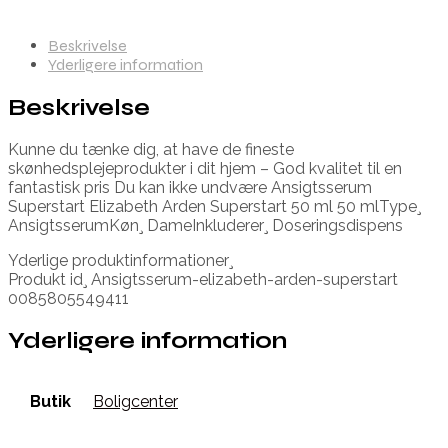
Beskrivelse
Yderligere information
Beskrivelse
Kunne du tænke dig, at have de fineste
skønhedsplejeprodukter i dit hjem – God kvalitet til en
fantastisk pris Du kan ikke undvære Ansigtsserum
Superstart Elizabeth Arden Superstart 50 ml 50 mlType¸
AnsigtsserumKøn¸ DameInkluderer¸ Doseringsdispens
Yderlige produktinformationer¸
Produkt id¸ Ansigtsserum-elizabeth-arden-superstart
0085805549411
Yderligere information
Butik
Boligcenter