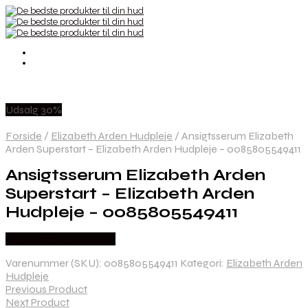
Udsalg 30%
Forside
/
Elizabeth Arden Hudpleje
/
Ansigtsserum Elizabeth
Arden Superstart – Elizabeth Arden Hudpleje – 0085805549411
Ansigtsserum Elizabeth Arden
Superstart – Elizabeth Arden
Hudpleje – 0085805549411
Købes hos Boligcenter
Varenummer (SKU):
0085805549411
Kategori:
Elizabeth Arden
Hudpleje
Previous Product
Next Product