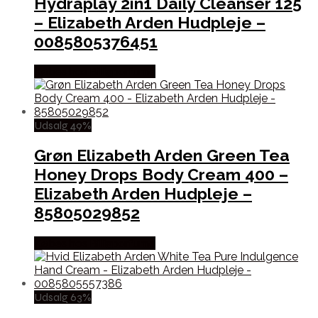
Hydraplay 2in1 Daily Cleanser 125
– Elizabeth Arden Hudpleje –
0085805376451
Købes hos Billigparfume
Udsalg 49%
Grøn Elizabeth Arden Green Tea
Honey Drops Body Cream 400 –
Elizabeth Arden Hudpleje –
85805029852
Købes hos Billigparfume
Udsalg 63%